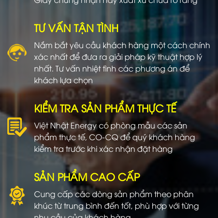
TƯ VẤN TẬN TÌNH
Nắm bắt yêu cầu khách hàng một cách chính
xác nhất để đưa ra giải pháp kỹ thuật hợp lý
nhất. Tư vấn nhiệt tình các phương án để
khách lựa chọn
KIỂM TRA SẢN PHẨM THỰC TẾ
Việt Nhật Energy có phòng mẫu các sản
phẩm thực tế, CO-CQ để quý khách hàng
kiểm tra trước khi xác nhận đặt hàng
SẢN PHẨM CAO CẤP
Cung cấp các dòng sản phẩm theo phân
khúc từ trung bình đến tốt, phù hợp với từng
nhu cầu của khách hàng