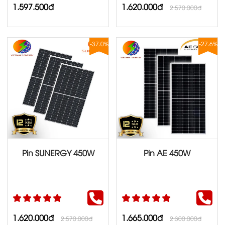
1.597.500đ
1.620.000đ
2.570.000đ
-37.0%
-27.6%
Pin SUNERGY 450W
Pin AE 450W
1.620.000đ
1.665.000đ
2.570.000đ
2.300.000đ