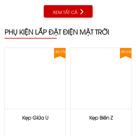
XEM TẤT CẢ
PHỤ KIỆN LẮP ĐẶT ĐIỆN MẶT TRỜI
-85.7%
-85.6%
Kẹp Giữa U
Kẹp Biên Z