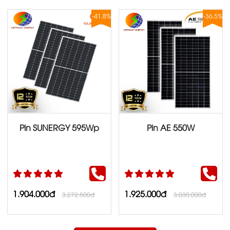
-41.8%
-36.5%
Pin SUNERGY 595Wp
Pin AE 550W
1.904.000đ
1.925.000đ
3.272.500đ
3.030.000đ