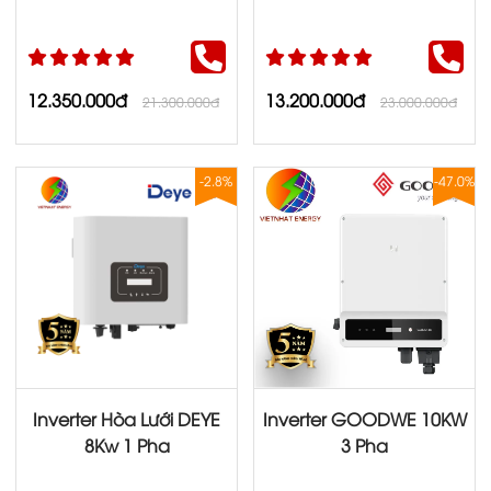
12.350.000đ
13.200.000đ
21.300.000đ
23.000.000đ
-2.8%
-47.0%
Inverter Hòa Lưới DEYE
Inverter GOODWE 10KW
8Kw 1 Pha
3 Pha