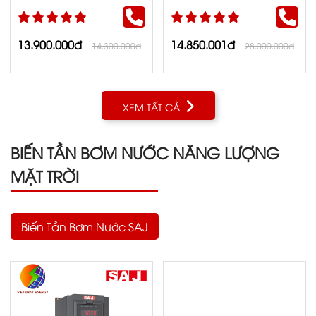
13.900.000đ
14.850.001đ
14.300.000đ
28.000.000đ
XEM TẤT CẢ
BIẾN TẦN BƠM NƯỚC NĂNG LƯỢNG
MẶT TRỜI
Biến Tần Bơm Nước SAJ