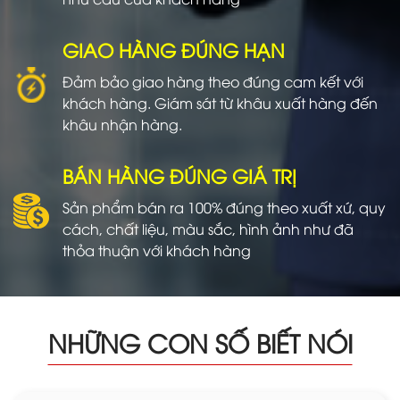
GIAO HÀNG ĐÚNG HẠN
Đảm bảo giao hàng theo đúng cam kết với
khách hàng. Giám sát từ khâu xuất hàng đến
khâu nhận hàng.
BÁN HÀNG ĐÚNG GIÁ TRỊ
Sản phẩm bán ra 100% đúng theo xuất xứ, quy
cách, chất liệu, màu sắc, hình ảnh như đã
thỏa thuận với khách hàng
NHỮNG CON SỐ BIẾT NÓI