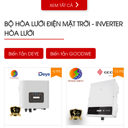
XEM TẤT CẢ
BỘ HÒA LƯỚI ĐIỆN MẶT TRỜI - INVERTER
HÒA LƯỚI
Biến Tần DEYE
Biến tần GOODWE
-6.9%
-15.9%