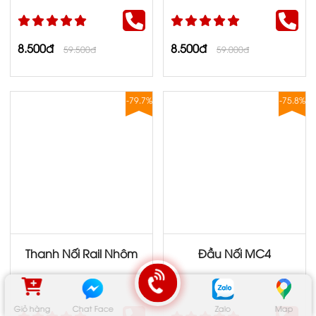
8.500đ
8.500đ
59.500đ
59.000đ
-79.7%
-75.8%
Thanh Nối Rail Nhôm
Đầu Nối MC4
Giỏ hàng
Chat Face
Zalo
Map