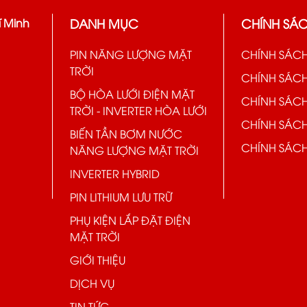
DANH MỤC
CHÍNH SÁ
í Minh
PIN NĂNG LƯỢNG MẶT
CHÍNH SÁC
TRỜI
CHÍNH SÁC
BỘ HÒA LƯỚI ĐIỆN MẶT
CHÍNH SÁC
TRỜI - INVERTER HÒA LƯỚI
CHÍNH SÁC
BIẾN TẦN BƠM NƯỚC
CHÍNH SÁC
NĂNG LƯỢNG MẶT TRỜI
INVERTER HYBRID
PIN LITHIUM LƯU TRỮ
PHỤ KIỆN LẮP ĐẶT ĐIỆN
MẶT TRỜI
GIỚI THIỆU
DỊCH VỤ
TIN TỨC