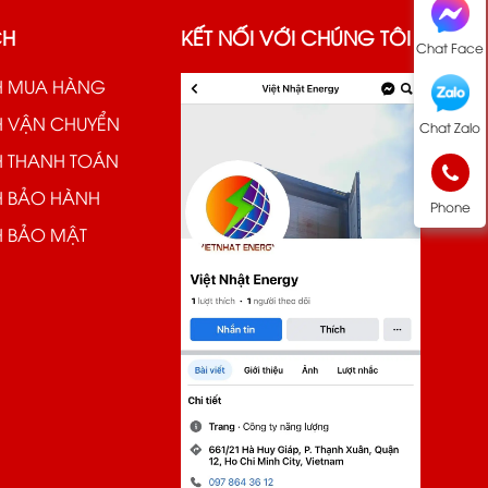
CH
KẾT NỐI VỚI CHÚNG TÔI
Chat Face
H MUA HÀNG
H VẬN CHUYỂN
Chat Zalo
H THANH TOÁN
H BẢO HÀNH
Phone
H BẢO MẬT