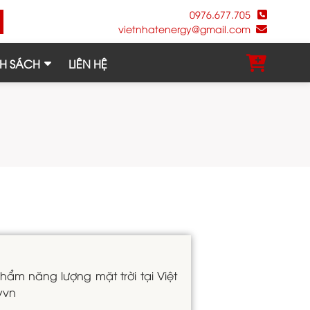
0976.677.705
vietnhatenergy@gmail.com
H SÁCH
LIÊN HỆ
hẩm năng lượng mặt trời tại Việt
yvn