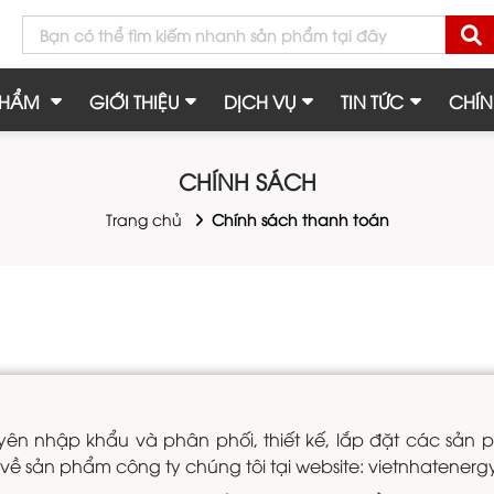
PHẨM
GIỚI THIỆU
DỊCH VỤ
TIN TỨC
CHÍN
CHÍNH SÁCH
Trang chủ
Chính sách thanh toán
yên nhập khẩu và phân phối, thiết kế, lắp đặt các sản p
về sản phẩm công ty chúng tôi tại website: vietnhatenerg