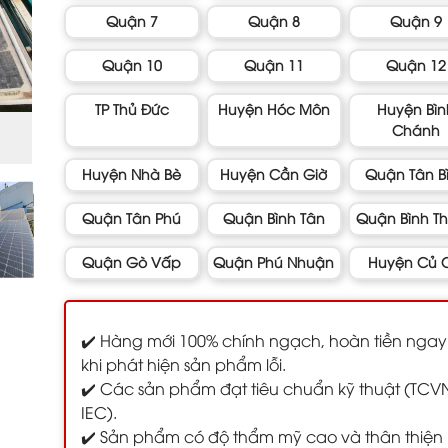
Quận 7
Quận 8
Quận 9
Quận 10
Quận 11
Quận 12
TP Thủ Đức
Huyện Hóc Môn
Huyện Bìn
Chánh
Huyện Nhà Bè
Huyện Cần Giờ
Quận Tân B
Quận Tân Phú
Quận Bình Tân
Quận Bình T
Quận Gò Vấp
Quận Phú Nhuận
Huyện Củ C
✔️ Hàng mới 100% chính ngạch, hoàn tiền ngay
khi phát hiện sản phẩm lỗi.
✔️ Các sản phẩm đạt tiêu chuẩn kỹ thuật (TCV
IEC).
✔️ Sản phẩm có độ thẩm mỹ cao và thân thiện