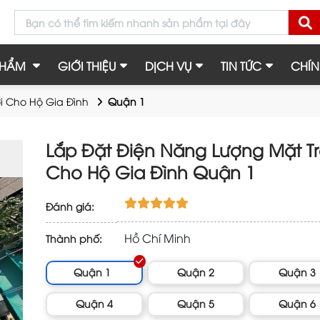
PHẨM
GIỚI THIỆU
DỊCH VỤ
TIN TỨC
CHÍN
i Cho Hộ Gia Đình
Quận 1
Lắp Đặt Điện Năng Lượng Mặt Tr
Cho Hộ Gia Đình Quận 1
Đánh giá:
Hồ Chí Minh
Thành phố:
Quận 1
Quận 2
Quận 3
Quận 4
Quận 5
Quận 6