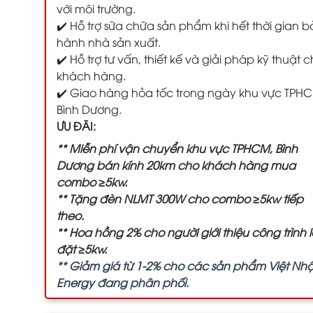
với môi trường.
✔️ Hỗ trợ sữa chữa sản phẩm khi hết thời gian 
hành nhà sản xuất.
✔️ Hỗ trợ tư vấn, thiết kế và giải pháp kỹ thuật 
khách hàng.
✔️ Giao hàng hỏa tốc trong ngày khu vực TPH
Bình Dương.
ƯU ĐÃI:
** Miễn phí vận chuyển khu vực TPHCM, Bình
Dương bán kính 20km cho khách hàng mua
combo ≥5kw.
** Tặng đèn NLMT 300W cho combo ≥5kw tiếp
theo.
** Hoa hồng 2% cho người giới thiệu công trình 
đặt ≥5kw.
** Giảm giá từ 1-2% cho các sản phẩm Việt Nhậ
Energy đang phân phối.