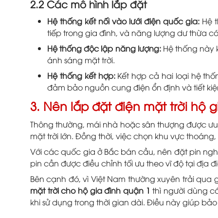
2.2 Các mô hình lắp đặt
Hệ thống kết nối vào lưới điện quốc gia:
Hệ t
tiếp trong gia đình, và năng lượng dư thừa có
Hệ thống độc lập năng lượng:
Hệ thống này k
ánh sáng mặt trời.
Hệ thống kết hợp:
Kết hợp cả hai loại hệ thố
đảm bảo nguồn cung điện ổn định và tiết kiệ
3. Nên lắp đặt điện mặt trời hộ g
Thông thường, mái nhà hoặc sân thượng được ưu
mặt trời lớn. Đồng thời, việc chọn khu vực thoáng,
Với các quốc gia ở Bắc bán cầu, nên đặt pin ng
pin cần được điều chỉnh tối ưu theo vĩ độ tại địa
Bên cạnh đó, vì Việt Nam thường xuyên trải qua 
mặt trời cho hộ gia đình quận 1
thì người dùng c
khi sử dụng trong thời gian dài. Điều này giúp bảo