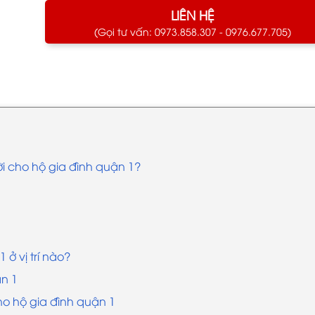
LIÊN HỆ
(Gọi tư vấn: 0973.858.307 - 0976.677.705)
ời cho hộ gia đình quận 1?
 ở vị trí nào?
ận 1
cho hộ gia đình quận 1