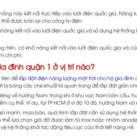
hống này kết nối trực tiếp vào lưới điện quốc gia. Năng 
 thể được bán lại cho công ty điện.
hông kết nối vào lưới điện quốc gia và sử dụng hệ thống
ng trên, có khả năng kết nối vào lưới điện quốc gia và c
m chi phí.
ia đình quận 1 ở vị trí nào?
 tiên để
lắp đặt điện năng lượng mặt trời cho hộ gia đình
q
 ít bị bóng cây che khuất là quan trọng để lắp đặt giàn ch
hiêng về hướng Nam; trong khi ở khu vực Nam bán cầu, hư
 điểm cụ thể. Ví dụ, tại TP HCM ở vĩ độ 10 độ, hướng Nam v
gió mạnh, mưa bão, quá trình lắp đặt cần sử dụng hệ thố
ó thể lựa chọn giá đỡ được làm từ inox hoặc nhôm anod
 vệ hệ thống khỏi tác động tiêu cực của thời tiết nặng nề.