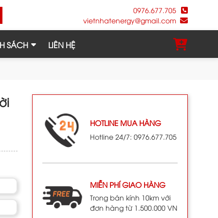
0976.677.705
vietnhatenergy@gmail.com
H SÁCH
LIÊN HỆ
ời
HOTLINE MUA HÀNG
Hotline 24/7: 0976.677.705
MIỄN PHÍ GIAO HÀNG
Trong bán kính 10km với
đơn hàng từ 1.500.000 VN