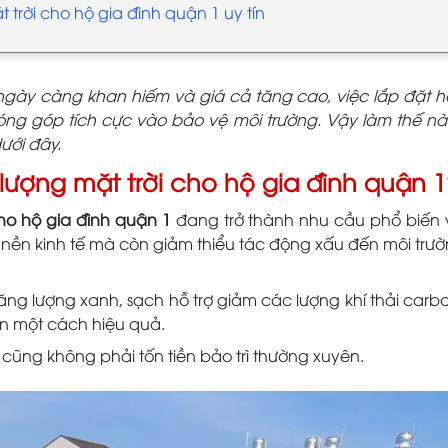
 trời cho hộ gia đình quận 1 uy tín
gày càng khan hiếm và giá cả tăng cao, việc lắp đặt hệ
óng góp tích cực vào bảo vệ môi trường. Vậy làm thế n
dưới đây.
 lượng mặt trời cho hộ gia đình quận 
cho hộ gia đình quận 1
đang trở thành nhu cầu phổ biến v
 nền kinh tế mà còn giảm thiểu tác động xấu đến môi trư
ng lượng xanh, sạch hỗ trợ giảm các lượng khí thải carbon
iện một cách hiệu quả.
 cũng không phải tốn tiền bảo trì thường xuyên.