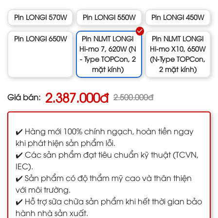
Pin LONGI 570W
Pin LONGI 550W
Pin LONGI 450W
Pin LONGI 650W
Pin NLMT LONGI
Pin NLMT LONGI
Hi-mo 7, 620W (N
Hi-mo X10, 650W
- Type TOPCon, 2
(N-Type TOPCon,
mặt kính)
2 mặt kính)
2.387.000đ
Giá bán:
2.500.000đ
✔️ Hàng mới 100% chính ngạch, hoàn tiền ngay
khi phát hiện sản phẩm lỗi.
✔️ Các sản phẩm đạt tiêu chuẩn kỹ thuật (TCVN,
IEC).
✔️ Sản phẩm có độ thẩm mỹ cao và thân thiện
với môi trường.
✔️ Hỗ trợ sữa chữa sản phẩm khi hết thời gian bảo
hành nhà sản xuất.