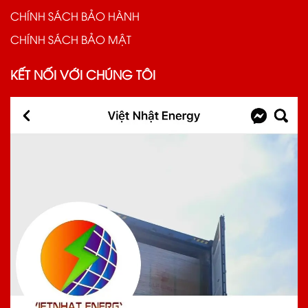
CHÍNH SÁCH BẢO HÀNH
CHÍNH SÁCH BẢO MẬT
KẾT NỐI VỚI CHÚNG TÔI