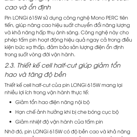
cao và ổn định
Pin LONGi 615W sử dụng công nghệ Mono PERC tiên
tiến, giúp nâng cao hiệu suất chuyển đổi năng lượng
và khả năng hấp thụ ánh sáng. Công nghệ này cho
phép tấm pin hoạt động hiệu quả ngay cả trong điều
kiện bức xạ thấp, đảm bảo sản lượng điện ổn định
trong suốt vòng đời vận hành.
2.3. Thiết kế cell half-cut giúp giảm tổn
hao và tăng độ bền
Thiết kế cell half-cut của pin LONGi 615W mang lại
nhiều lợi ích trong vận hành thực tế:
Giảm tổn hao điện năng nội bộ
Hạn chế ảnh hưởng khi bị che bóng cục bộ
Giảm nhiệt độ vận hành của tấm pin
Nhờ đó, pin LONGi 615W có độ bền cao và khả năng