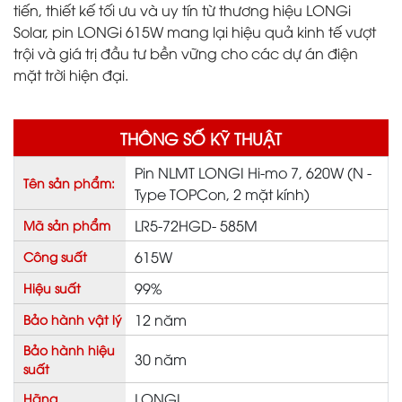
tiến, thiết kế tối ưu và uy tín từ thương hiệu LONGi
Solar, pin LONGi 615W mang lại hiệu quả kinh tế vượt
trội và giá trị đầu tư bền vững cho các dự án điện
mặt trời hiện đại.
THÔNG SỐ KỸ THUẬT
Pin NLMT LONGI Hi-mo 7, 620W (N -
Tên sản phẩm:
Type TOPCon, 2 mặt kính)
LR5-72HGD- 585M
Mã sản phẩm
615W
Công suất
99%
Hiệu suất
12 năm
Bảo hành vật lý
Bảo hành hiệu
30 năm
suất
LONGI
Hãng