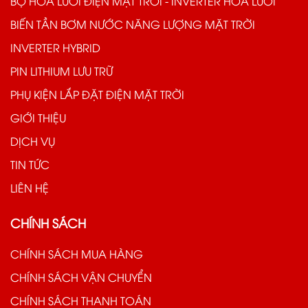
BỘ HÒA LƯỚI ĐIỆN MẶT TRỜI - INVERTER HÒA LƯỚI
BIẾN TẦN BƠM NƯỚC NĂNG LƯỢNG MẶT TRỜI
INVERTER HYBRID
PIN LITHIUM LƯU TRỮ
PHỤ KIỆN LẮP ĐẶT ĐIỆN MẶT TRỜI
GIỚI THIỆU
DỊCH VỤ
TIN TỨC
LIÊN HỆ
CHÍNH SÁCH
CHÍNH SÁCH MUA HÀNG
CHÍNH SÁCH VẬN CHUYỂN
CHÍNH SÁCH THANH TOÁN