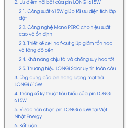
2. Ưu điểm nổi bật của pin LONGi 615W
2.1. Công suất 615W giúp tối ưu diện tích lắp
đặt
2.2. Công nghệ Mono PERC cho hiệu suất
cao và ổn định
2.3. Thiết kế cell half-cut giúp giảm tổn hao
và tăng độ bền
2.4. Khả năng chịu tải và chống suy hao tốt
2.5. Thương hiệu LONGi Solar uy tín toàn cầu
3. Ứng dụng của pin năng lượng mặt trời
LONGi 615W
4. Thông số kỹ thuật tiêu biểu của pin LONGi
615W
5. Vì sao nên chọn pin LONGi 615W tại Việt
Nhật Energy
6. Kết luận