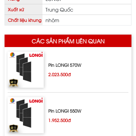
Trung Quốc
Xuất xứ
nhôm
Chất liệu khung
CÁC SẢN PHẨM LIÊN QUAN
Pin LONGI 570W
2.023.500đ
Pin LONGI 550W
1.952.500đ