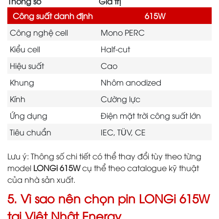
Thông số
Giá trị
Công suất danh định
615W
Công nghệ cell
Mono PERC
Kiểu cell
Half-cut
Hiệu suất
Cao
Khung
Nhôm anodized
Kính
Cường lực
Ứng dụng
Điện mặt trời công suất lớn
Tiêu chuẩn
IEC, TÜV, CE
Lưu ý: Thông số chi tiết có thể thay đổi tùy theo từng
model
LONGi 615W
cụ thể theo catalogue kỹ thuật
của nhà sản xuất.
5. Vì sao nên chọn pin LONGi 615W
tại Việt Nhật Energy