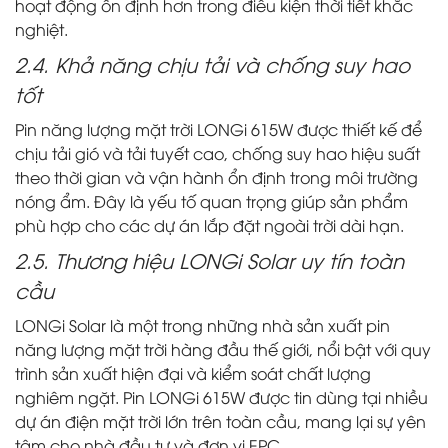
hoạt động ổn định hơn trong điều kiện thời tiết khắc
nghiệt.
2.4. Khả năng chịu tải và chống suy hao
tốt
Pin năng lượng mặt trời LONGi 615W được thiết kế để
chịu tải gió và tải tuyết cao, chống suy hao hiệu suất
theo thời gian và vận hành ổn định trong môi trường
nóng ẩm. Đây là yếu tố quan trọng giúp sản phẩm
phù hợp cho các dự án lắp đặt ngoài trời dài hạn.
2.5. Thương hiệu LONGi Solar uy tín toàn
cầu
LONGi Solar là một trong những nhà sản xuất pin
năng lượng mặt trời hàng đầu thế giới, nổi bật với quy
trình sản xuất hiện đại và kiểm soát chất lượng
nghiêm ngặt. Pin LONGi 615W được tin dùng tại nhiều
dự án điện mặt trời lớn trên toàn cầu, mang lại sự yên
tâm cho nhà đầu tư và đơn vị EPC.