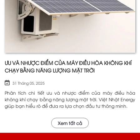
ƯU VÀ NHƯỢC ĐIỂM CỦA MÁY ĐIỀU HÒA KHÔNG KHÍ
CHẠY BẰNG NĂNG LƯỢNG MẶT TRỜI
31 Tháng 05, 2025
Phân tích chi tiết ưu và nhược điểm của máy điều hòa
không khí chạy bằng năng lượng mặt trời. Việt Nhật Energy
giúp bạn hiểu rõ để đưa ra lựa chọn đầu tư thông minh.
Xem tất cả