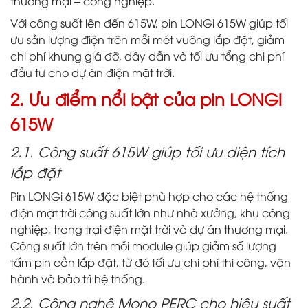
thương mại – công nghiệp.
Với công suất lên đến 615W, pin LONGi 615W giúp tối
ưu sản lượng điện trên mỗi mét vuông lắp đặt, giảm
chi phí khung giá đỡ, dây dẫn và tối ưu tổng chi phí
đầu tư cho dự án điện mặt trời.
2. Ưu điểm nổi bật của pin LONGi
615W
2.1. Công suất 615W giúp tối ưu diện tích
lắp đặt
Pin LONGi 615W đặc biệt phù hợp cho các hệ thống
điện mặt trời công suất lớn như nhà xưởng, khu công
nghiệp, trang trại điện mặt trời và dự án thương mại.
Công suất lớn trên mỗi module giúp giảm số lượng
tấm pin cần lắp đặt, từ đó tối ưu chi phí thi công, vận
hành và bảo trì hệ thống.
2.2. Công nghệ Mono PERC cho hiệu suất