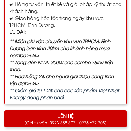
✔️ Hỗ trợ tư vấn, thiết kế và giải pháp kỹ thuật cho
khách hàng.
✔️ Giao hàng hỏa tốc trong ngày khu vực
TPHCM, Bình Dương.
ƯU ĐÃI:
** Miễn phí vận chuyển khu vực TPHCM, Bình
Dương bán kính 20km cho khách hàng mua
combo ≥5kw.
** Tặng đèn NLMT 300W cho combo ≥5kw tiếp
theo.
** Hoa hồng 2% cho người giới thiệu công trình
lắp đặt ≥5kw.
** Giảm giá từ 1-2% cho các sản phẩm Việt Nhật
Energy đang phân phối.
LIÊN HỆ
(Gọi tư vấn: 0973.858.307 - 0976.677.705)