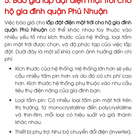
hộ gia đình quận Phú Nhuận
Việc báo giá cho
lắp đặt điện mặt trời cho hộ gia đình
quận Phú Nhuận
có thể khác nhau tùy thuộc vào
nhiều yếu tố như kích thước của hệ thống, loại tấm
pin mặt trời được chọn, và độ phức tạp của việc lắp
đặt. Dưới đây là một số khía cạnh ảnh hưởng đến chi
phí:
Kích thước của hệ thống: Hệ thống lớn hơn sẽ yêu
cầu nhiều tấm pin hơn và do đó có chi phí cao
hơn. Kích thước hệ thống phụ thuộc vào nhu cầu
tiêu thụ điện năng của gia đình bạn.
Loại tấm pin: Có nhiều loại tấm pin mặt trời trên
thị trường, từ monocrystalline đến polycrystalline
và thin-film, mỗi loại có hiệu suất và giá thành
khác nhau.
Thiết bị phụ trợ: Như bộ chuyển đổi điện (inverter),