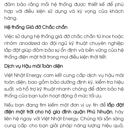
đảm bảo rằng mỗi hệ thống được thiết kế để phù
hợp với điều kiện sử dụng và kỳ vọng của khách
hàng.
Hệ thống Giá đỡ Chắc chắn
Việc sử dụng hệ thống giá đỡ chắc chắn từ inox hoặc
nhôm anodized do đội ngũ kỹ thuật chuyên nghiệp
lắp đặt giúp đảm bảo sự ổn định và bền vững của hệ
thống điện mặt trời trong mọi điều kiện thời tiết.
Dịch vụ Hậu mãi Toàn diện
Việt Nhật Energy cam kết cung cấp dịch vụ hậu mãi
toàn diện, bao gồm bảo dưỡng định kỳ, kiểm tra hiệu
suất, và hỗ trợ kỹ thuật nhanh chóng để đảm bảo hệ
thống của bạn luôn hoạt động ở mức tối ưu.
Nếu bạn đang tìm kiếm một đơn vị uy tín để
lắp đặt
điện mặt trời cho hộ gia đình quận Phú Nhuận
, hãy
liên hệ ngay với Việt Nhật Energy. Chúng tôi sẵn sàng
cung cấp cho bạn giải pháp năng lượng hiệu quả,