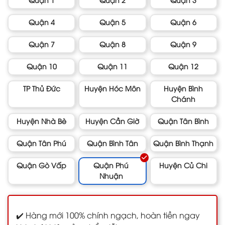
Quận 4
Quận 5
Quận 6
Quận 7
Quận 8
Quận 9
Quận 10
Quận 11
Quận 12
TP Thủ Đức
Huyện Hóc Môn
Huyện Bình
Chánh
Huyện Nhà Bè
Huyện Cần Giờ
Quận Tân Bình
Quận Tân Phú
Quận Bình Tân
Quận Bình Thạnh
Quận Gò Vấp
Quận Phú
Huyện Củ Chi
Nhuận
✔️ Hàng mới 100% chính ngạch, hoàn tiền ngay