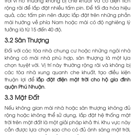
trời vì nó thường không bị che khuất và có diện tích
rộng rãi để lắp đặt nhiều tấm pin. Để tối đa hóa hiệu
quả, các tấm pin nên được lắp đặt trên những phần
mái hướng về phía Nam hoặc mái có độ nghiêng lý
tưởng là từ 15 đến 40 độ.
3.2 Sân Thượng
Đối với các tòa nhà chung cư hoặc những ngôi nhà
không có mái nhà phù hợp, sân thượng là một lựa
chọn tuyệt vời. Vị trí này thường rộng rãi và không bị
các tòa nhà xung quanh che khuất, tạo điều kiện
thuận lợi để
lắp đặt điện mặt trời cho hộ gia đình
quận Phú Nhuận
.
3.3 Mặt Đất
Nếu không gian mái nhà hoặc sân thượng không đủ
rộng hoặc không thể sử dụng, lắp đặt hệ thống mặt
trời trên mặt đất là một giải pháp khả thi. Khu vực này
cần được lựa chọn sao cho có đủ ánh sáng mặt trời,