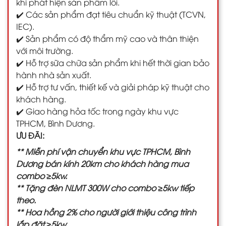
khi phát hiện sản phẩm lỗi.
✔️ Các sản phẩm đạt tiêu chuẩn kỹ thuật (TCVN,
IEC).
✔️ Sản phẩm có độ thẩm mỹ cao và thân thiện
với môi trường.
✔️ Hỗ trợ sữa chữa sản phẩm khi hết thời gian bảo
hành nhà sản xuất.
✔️ Hỗ trợ tư vấn, thiết kế và giải pháp kỹ thuật cho
khách hàng.
✔️ Giao hàng hỏa tốc trong ngày khu vực
TPHCM, Bình Dương.
ƯU ĐÃI:
** Miễn phí vận chuyển khu vực TPHCM, Bình
Dương bán kính 20km cho khách hàng mua
combo ≥5kw.
** Tặng đèn NLMT 300W cho combo ≥5kw tiếp
theo.
** Hoa hồng 2% cho người giới thiệu công trình
lắp đặt ≥5kw.