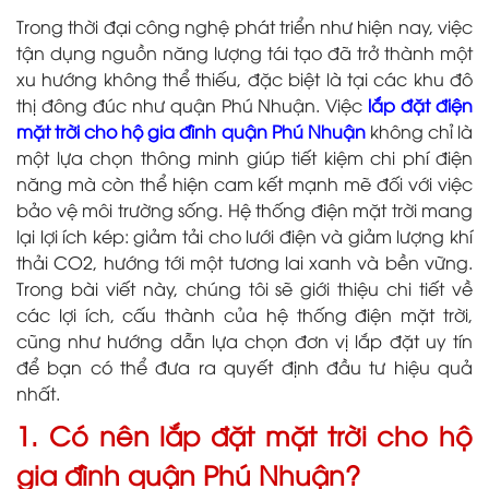
Trong thời đại công nghệ phát triển như hiện nay, việc
tận dụng nguồn năng lượng tái tạo đã trở thành một
xu hướng không thể thiếu, đặc biệt là tại các khu đô
thị đông đúc như quận Phú Nhuận. Việc
lắp đặt điện
mặt trời cho hộ gia đình quận Phú Nhuận
không chỉ là
một lựa chọn thông minh giúp tiết kiệm chi phí điện
năng mà còn thể hiện cam kết mạnh mẽ đối với việc
bảo vệ môi trường sống. Hệ thống điện mặt trời mang
lại lợi ích kép: giảm tải cho lưới điện và giảm lượng khí
thải CO2, hướng tới một tương lai xanh và bền vững.
Trong bài viết này, chúng tôi sẽ giới thiệu chi tiết về
các lợi ích, cấu thành của hệ thống điện mặt trời,
cũng như hướng dẫn lựa chọn đơn vị lắp đặt uy tín
để bạn có thể đưa ra quyết định đầu tư hiệu quả
nhất.
1. Có nên lắp đặt mặt trời cho hộ
gia đình quận Phú Nhuận?