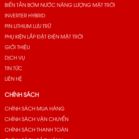
BIẾN TẦN BƠM NƯỚC NĂNG LƯỢNG MẶT TRỜI
INVERTER HYBRID
PIN LITHIUM LƯU TRỮ
PHỤ KIỆN LẮP ĐẶT ĐIỆN MẶT TRỜI
GIỚI THIỆU
DỊCH VỤ
TIN TỨC
LIÊN HỆ
CHÍNH SÁCH
CHÍNH SÁCH MUA HÀNG
CHÍNH SÁCH VẬN CHUYỂN
CHÍNH SÁCH THANH TOÁN