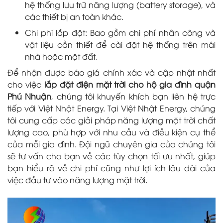
hệ thống lưu trữ năng lượng (battery storage), và
các thiết bị an toàn khác.
Chi phí lắp đặt: Bao gồm chi phí nhân công và
vật liệu cần thiết để cài đặt hệ thống trên mái
nhà hoặc mặt đất.
Để nhận được báo giá chính xác và cập nhật nhất
cho việc
lắp đặt điện mặt trời cho hộ gia đình quận
Phú Nhuận
, chúng tôi khuyến khích bạn liên hệ trực
tiếp với Việt Nhật Energy. Tại Việt Nhật Energy, chúng
tôi cung cấp các giải pháp năng lượng mặt trời chất
lượng cao, phù hợp với nhu cầu và điều kiện cụ thể
của mỗi gia đình. Đội ngũ chuyên gia của chúng tôi
sẽ tư vấn cho bạn về các tùy chọn tối ưu nhất, giúp
bạn hiểu rõ về chi phí cũng như lợi ích lâu dài của
việc đầu tư vào năng lượng mặt trời.