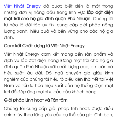
Việt Nhật Energy
đã được biết đến là một trong
những đơn vị hàng đầu trong lĩnh vực
lắp đặt điện
mặt trời cho hộ gia đình quận Phú Nhuận
. Chúng tôi
tự hào là đối tác uy tín, cung cấp giải pháp năng
lượng xanh, hiệu quả và bền vững cho các hộ gia
đình.
Cam kết Chất lượng từ Việt Nhật Energy
Việt Nhật Energy cam kết mang đến sản phẩm và
dịch vụ lắp đặt điện năng lượng mặt trời cho hộ gia
đình quận Phú Nhuận với chất lượng cao, an toàn và
hiệu suất lâu dài. Đội ngũ chuyên gia giàu kinh
nghiệm của chúng tôi hiểu rõ điều kiện thời tiết tại Việt
Nam và tối ưu hóa hiệu suất của hệ thống điện mặt
trời để đáp ứng mọi nhu cầu của khách hàng.
Giải pháp Linh hoạt và Tận tâm
Chúng tôi cung cấp giải pháp linh hoạt, được điều
chỉnh tùy theo từng yêu cầu cụ thể của gia đình bạn,