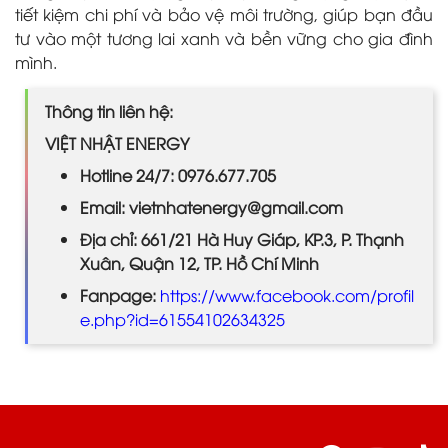
tiết kiệm chi phí và bảo vệ môi trường, giúp bạn đầu
tư vào một tương lai xanh và bền vững cho gia đình
mình.
Thông tin liên hệ:
VIỆT NHẬT ENERGY
Hotline 24/7: 0976.677.705
Email: vietnhatenergy@gmail.com
Địa chỉ: 661/21 Hà Huy Giáp, KP.3, P. Thạnh
Xuân, Quận 12, TP. Hồ Chí Minh
Fanpage:
https://www.facebook.com/profil
e.php?id=61554102634325