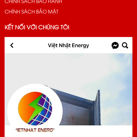
CHÍNH SÁCH BẢO HÀNH
CHÍNH SÁCH BẢO MẬT
KẾT NỐI VỚI CHÚNG TÔI