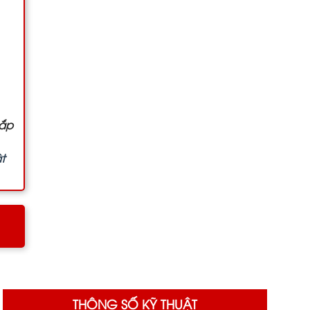
lắp
t
THÔNG SỐ KỸ THUẬT