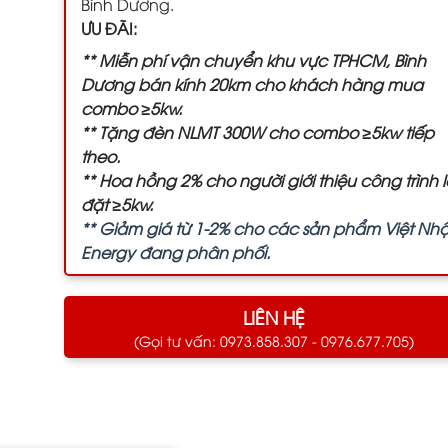
Bình Dương.
ƯU ĐÃI:
** Miễn phí vận chuyển khu vực TPHCM, Bình
Dương bán kính 20km cho khách hàng mua
combo ≥5kw.
** Tặng đèn NLMT 300W cho combo ≥5kw tiếp
theo.
** Hoa hồng 2% cho người giới thiệu công trình 
đặt ≥5kw.
** Giảm giá từ 1-2% cho các sản phẩm Việt Nhậ
Energy đang phân phối.
LIÊN HỆ
(Gọi tư vấn: 0973.858.307 - 0976.677.705)