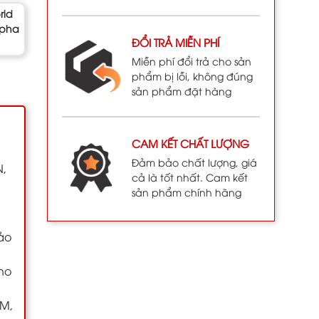
rid
 pha
ĐỔI TRẢ MIỄN PHÍ
Miễn phí đổi trả cho sản
phẩm bị lỗi, không đúng
sản phẩm đặt hàng
CAM KẾT CHẤT LƯỢNG
Đảm bảo chất lượng, giá
N,
cả là tốt nhất. Cam kết
sản phẩm chính hãng
bảo
cho
CM,