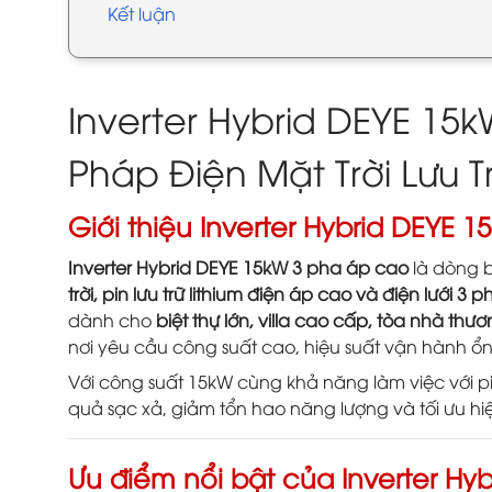
Kết luận
Inverter Hybrid DEYE 15
Pháp Điện Mặt Trời Lưu T
Giới thiệu Inverter Hybrid DEYE
Inverter Hybrid DEYE 15kW 3 pha áp cao
là dòng b
trời, pin lưu trữ lithium điện áp cao và điện lưới 3 p
dành cho
biệt thự lớn, villa cao cấp, tòa nhà t
nơi yêu cầu công suất cao, hiệu suất vận hành ổn 
Với công suất 15kW cùng khả năng làm việc với pi
quả sạc xả, giảm tổn hao năng lượng và tối ưu hiệ
Ưu điểm nổi bật của Inverter Hy