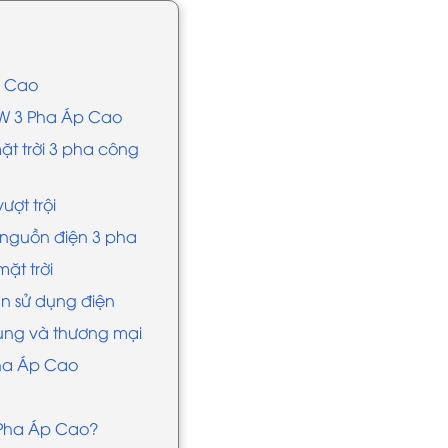
p Cao
kW 3 Pha Áp Cao
ặt trời 3 pha công
ượt trội
g nguồn điện 3 pha
ặt trời
ản sử dụng điện
dụng và thương mại
Pha Áp Cao
3 Pha Áp Cao?