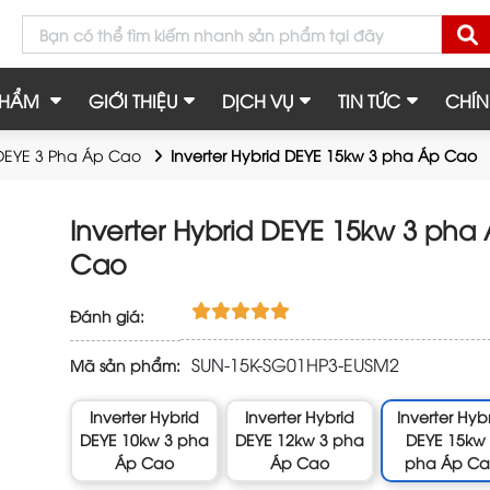
PHẨM
GIỚI THIỆU
DỊCH VỤ
TIN TỨC
CHÍN
 DEYE 3 Pha Áp Cao
Inverter Hybrid DEYE 15kw 3 pha Áp Cao
Inverter Hybrid DEYE 15kw 3 pha
Cao
Đánh giá:
SUN-15K-SG01HP3-EUSM2
Mã sản phẩm:
Inverter Hybrid
Inverter Hybrid
Inverter Hyb
DEYE 10kw 3 pha
DEYE 12kw 3 pha
DEYE 15kw
Áp Cao
Áp Cao
pha Áp C