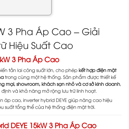
kW 3 Pha Áp Cao – Giải
rữ Hiệu Suất Cao
 15kW 3 Pha Áp Cao
iến tần lai công suất lớn, cho phép
kết hợp điện mặt
ha
trong cùng một hệ thống. Sản phẩm được thiết kế
hương mại, showroom, khách sạn nhỏ và cơ sở kinh doanh
,
định và khả năng mở rộng lưu trữ linh hoạt.
n áp cao, inverter hybrid DEYE giúp nâng cao hiệu
u suất tổng thể của hệ thống điện mặt trời.
brid DEYE 15kW 3 Pha Áp Cao