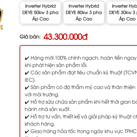
Inverter Hybrid
Inverter Hybrid
Inverter Hyb
DEYE 50kw 3 pha
DEYE 80kw 3 pha
DEYE 30kw 3
Áp Cao
Áp Cao
Áp Cao
43.300.000đ
Giá bán:
✔️ Hàng mới 100% chính ngạch, hoàn tiền ngay
khi phát hiện sản phẩm lỗi.
✔️ Các sản phẩm đạt tiêu chuẩn kỹ thuật (TCV
IEC).
✔️ Sản phẩm có độ thẩm mỹ cao và thân thiện
với môi trường.
✔️ Hỗ trợ sữa chữa sản phẩm khi hết thời gian 
hành nhà sản xuất.
✔️ Hỗ trợ tư vấn, thiết kế và giải pháp kỹ thuật 
khách hàng.
✔️ Giao hàng hỏa tốc trong ngày khu vực TPH