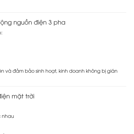
 động nguồn điện 3 pha
:
ện và đảm bảo sinh hoạt, kinh doanh không bị gián
iện mặt trời
c nhau