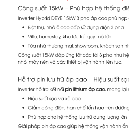
Công suất 15kW – Phù hợp hệ thống điệ
Inverter Hybrid DEYE 15kW 3 pha áp cao phù hợp 
Biệt thự, nhà ở cao cấp sử dụng điện 3 pha
Villa, homestay, khu lưu trú quy mô lớn
Tòa nhà thương mại, showroom, khách sạn n
Công suất 15kW đáp ứng tốt các tải 3 pha như h
nhỏ, máy nén và các thiết bị vận hành liên tục.
Hỗ trợ pin lưu trữ áp cao – Hiệu suất sạ
Inverter hỗ trợ kết nối
pin lithium áp cao
, mang lại n
Hiệu suất sạc và xả cao
Giảm dòng điện, hạn chế tổn hao trên đườn
Phù hợp cho hệ thống lưu trữ dung lượng lớn
Giải pháp pin áp cao giúp hệ thống vận hành ổn đ