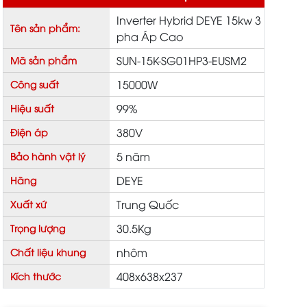
Inverter Hybrid DEYE 15kw 3
Tên sản phẩm:
pha Áp Cao
SUN-15K-SG01HP3-EUSM2
Mã sản phẩm
15000W
Công suất
99%
Hiệu suất
380V
Điện áp
5 năm
Bảo hành vật lý
DEYE
Hãng
Trung Quốc
Xuất xứ
30.5Kg
Trọng lượng
nhôm
Chất liệu khung
408x638x237
Kích thước