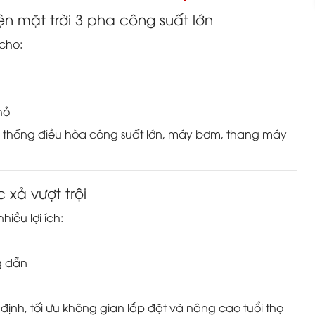
n mặt trời 3 pha công suất lớn
cho:
hỏ
ệ thống điều hòa công suất lớn, máy bơm, thang máy
c xả vượt trội
hiều lợi ích:
g dẫn
ịnh, tối ưu không gian lắp đặt và nâng cao tuổi thọ