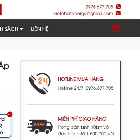
0976.677.705
vietnhatenergy@gmail.com
H SÁCH
LIÊN HỆ
 Áp
HOTLINE MUA HÀNG
Hotline 24/7: 0976.677.705
MIỄN PHÍ GIAO HÀNG
rid
 3
Trong bán kính 10km với
ao
đơn hàng từ 1.500.000 VN