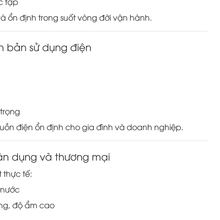
c tạp
và ổn định trong suốt vòng đời vận hành.
ch bản sử dụng điện
trọng
n điện ổn định cho gia đình và doanh nghiệp.
dân dụng và thương mại
 thực tế:
 nước
óng, độ ẩm cao