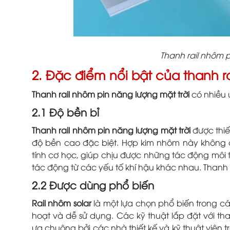
Thanh rail nhôm p
2. Đặc điểm nổi bật của thanh r
Thanh rail nhôm pin năng lượng mặt trời
có nhiều 
2.1 Độ bền bỉ
Thanh rail nhôm pin năng lượng mặt trời
được thiế
độ bền cao đặc biệt. Hợp kim nhôm này không 
tính cơ học, giúp chịu được những tác động môi 
tác động từ các yếu tố khí hậu khác nhau. Thanh r
2.2 Được dùng phổ biến
Rail nhôm solar
là một lựa chọn phổ biến trong c
hoạt và dễ sử dụng. Các kỹ thuật lắp đặt với t
ưa chuộng bởi các nhà thiết kế và kỹ thuật viên 