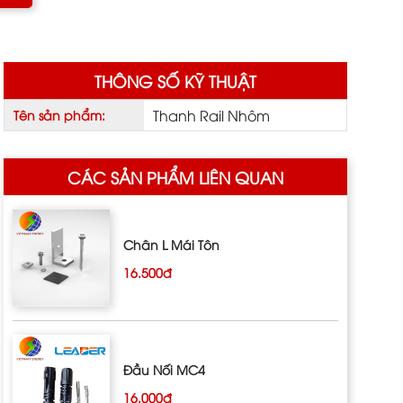
THÔNG SỐ KỸ THUẬT
Thanh Rail Nhôm
Tên sản phẩm:
CÁC SẢN PHẨM LIÊN QUAN
Chân L Mái Tôn
16.500đ
Đầu Nối MC4
16.000đ