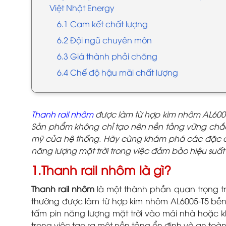
Việt Nhật Energy
6.1 Cam kết chất lượng
6.2 Đội ngũ chuyên môn
6.3 Giá thành phải chăng
6.4 Chế độ hậu mãi chất lượng
Thanh rail nhôm
được làm từ hợp kim nhôm AL6005-
Sản phẩm không chỉ tạo nên nền tảng vững chắc
mỹ của hệ thống. Hãy cùng khám phá các đặc điể
năng lượng mặt trời trong việc đảm bảo hiệu suất
1.Thanh rail nhôm là gì?
Thanh rail nhôm
là một thành phần quan trọng tr
thường được làm từ hợp kim nhôm AL6005-T5 bền
tấm pin năng lượng mặt trời vào mái nhà hoặc k
trong việc tạo ra một nền tảng ổn định và an toàn