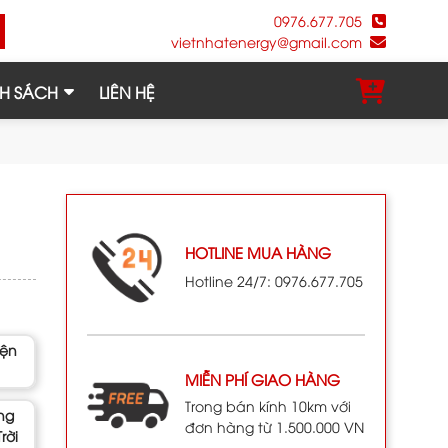
0976.677.705
vietnhatenergy@gmail.com
H SÁCH
LIÊN HỆ
HOTLINE MUA HÀNG
Hotline 24/7: 0976.677.705
iện
MIỄN PHÍ GIAO HÀNG
Trong bán kính 10km với
ng
đơn hàng từ 1.500.000 VN
rời