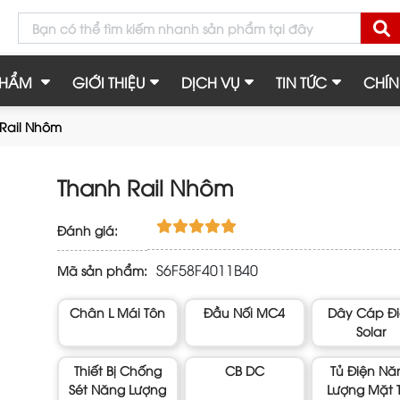
PHẨM
GIỚI THIỆU
DỊCH VỤ
TIN TỨC
CHÍN
Rail Nhôm
Thanh Rail Nhôm
Đánh giá:
S6F58F4011B40
Mã sản phẩm:
Chân L Mái Tôn
Đầu Nối MC4
Dây Cáp Đ
Solar
Thiết Bị Chống
CB DC
Tủ Điện Nă
Sét Năng Lượng
Lượng Mặt T