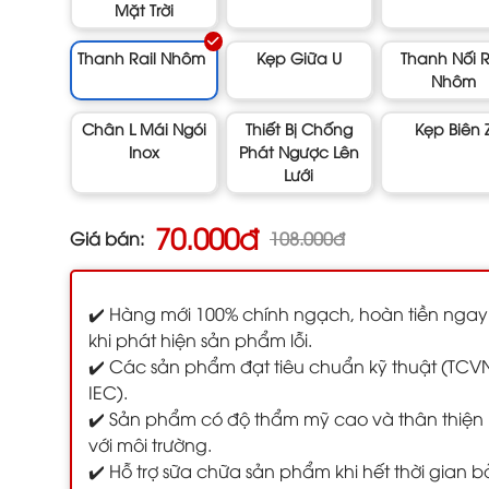
Mặt Trời
Thanh Rail Nhôm
Kẹp Giữa U
Thanh Nối R
Nhôm
Chân L Mái Ngói
Thiết Bị Chống
Kẹp Biên 
Inox
Phát Ngược Lên
Lưới
70.000đ
Giá bán:
108.000đ
✔️ Hàng mới 100% chính ngạch, hoàn tiền ngay
khi phát hiện sản phẩm lỗi.
✔️ Các sản phẩm đạt tiêu chuẩn kỹ thuật (TCV
IEC).
✔️ Sản phẩm có độ thẩm mỹ cao và thân thiện
với môi trường.
✔️ Hỗ trợ sữa chữa sản phẩm khi hết thời gian 