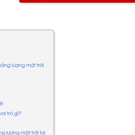
năng lượng mặt trời
ất
ai trò gì?
g lượng mặt trời tại