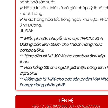
hành nhà sản xuất.
✔️ Hỗ trợ tư vấn, thiết kế và giải pháp kỹ thuật 
khách hàng.
✔️ Giao hàng hỏa tốc trong ngày khu vực TPH
Bình Dương.
ƯU ĐÃI:
** Miễn phí vận chuyển khu vực TPHCM, Bình
Dương bán kính 20km cho khách hàng mua
combo ≥5kw.
** Tặng đèn NLMT 300W cho combo ≥5kw tiếp
theo.
** Hoa hồng 2% cho người giới thiệu công trình 
đặt ≥5kw.
** Giảm giá từ 1-2% cho các sản phẩm Việt Nhậ
Energy đang phân phối.
LIÊN HỆ
(Gọi tư vấn: 0973.858.307 - 0976.677.705)