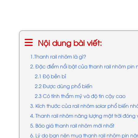
Nội dung bài viết:
1.Thanh rail nhôm là gì?
2. Đặc điểm nổi bật của thanh rail nhôm pin 
2.1 Độ bền bỉ
2.2 Được dùng phổ biến
2.3 Có tính thẩm mỹ và độ tin cậy cao
3. Kích thước của rail nhôm solar phổ biến nh
4. Thanh rail nhôm năng lượng mặt trời đóng v
5. Báo giá thanh rail nhôm mới nhất
6. Lý do bạn nên mua thanh rail nhôm pin năn