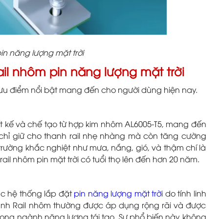
in năng lượng mặt trời
ail nhôm pin năng lượng mặt trời
ưu điểm nổi bật mang đến cho người dùng hiện nay.
t kế và chế tạo từ hợp kim nhôm AL6005-T5, mang đến
chỉ giữ cho thanh rail nhẹ nhàng mà còn tăng cường
trường khắc nghiệt như mưa, nắng, gió, và thậm chí là
ail nhôm pin mặt trời có tuổi thọ lên đến hơn 20 năm.
ác hệ thống lắp đặt
pin năng lượng mặt trời
do tính linh
hanh Rail nhôm thường được áp dụng rộng rãi và được
trong ngành năng lượng tái tạo. Sự phổ biến này không