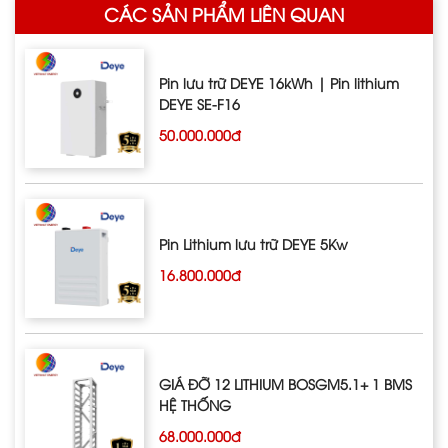
CÁC SẢN PHẨM LIÊN QUAN
Pin lưu trữ DEYE 16kWh | Pin lithium
DEYE SE-F16
50.000.000đ
Pin Lithium lưu trữ DEYE 5Kw
16.800.000đ
GIÁ ĐỠ 12 LITHIUM BOSGM5.1+ 1 BMS
HỆ THỐNG
68.000.000đ