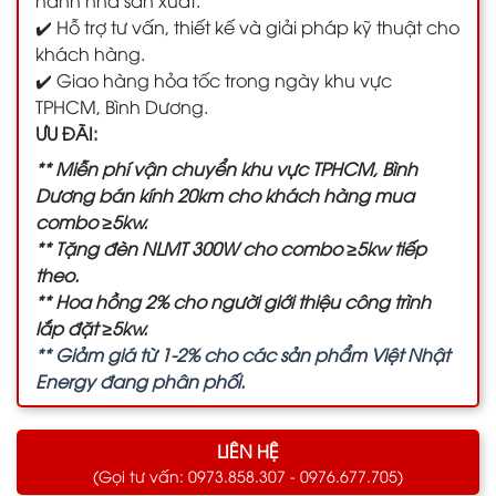
✔️ Hỗ trợ tư vấn, thiết kế và giải pháp kỹ thuật cho
khách hàng.
✔️ Giao hàng hỏa tốc trong ngày khu vực
TPHCM, Bình Dương.
ƯU ĐÃI:
** Miễn phí vận chuyển khu vực TPHCM, Bình
Dương bán kính 20km cho khách hàng mua
combo ≥5kw.
** Tặng đèn NLMT 300W cho combo ≥5kw tiếp
theo.
** Hoa hồng 2% cho người giới thiệu công trình
lắp đặt ≥5kw.
** Giảm giá từ 1-2% cho các sản phẩm Việt Nhật
Energy đang phân phối.
LIÊN HỆ
(Gọi tư vấn: 0973.858.307 - 0976.677.705)