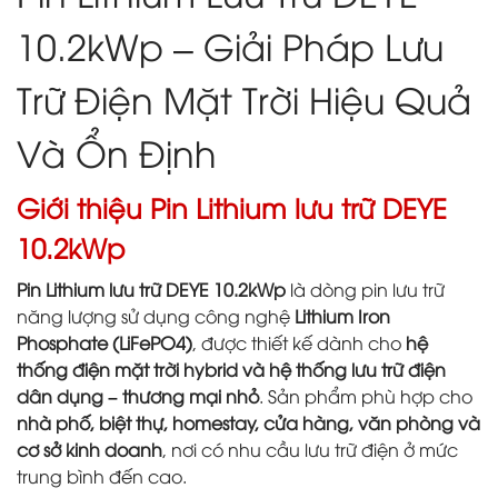
10.2kWp – Giải Pháp Lưu
Trữ Điện Mặt Trời Hiệu Quả
Và Ổn Định
Giới thiệu Pin Lithium lưu trữ DEYE
10.2kWp
Pin Lithium lưu trữ DEYE 10.2kWp
là dòng pin lưu trữ
năng lượng sử dụng công nghệ
Lithium Iron
Phosphate (LiFePO4)
, được thiết kế dành cho
hệ
thống điện mặt trời hybrid và hệ thống lưu trữ điện
dân dụng – thương mại nhỏ
. Sản phẩm phù hợp cho
nhà phố, biệt thự, homestay, cửa hàng, văn phòng và
cơ sở kinh doanh
, nơi có nhu cầu lưu trữ điện ở mức
trung bình đến cao.