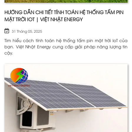
HƯỚNG DẪN CHI TIẾT TÍNH TOÁN HỆ THỐNG TẤM PIN
MẶT TRỜI IOT | VIỆT NHẬT ENERGY
31 Tháng 05, 2025
Tìm hiểu cách tính toán hệ thống tấm pin mặt trời IoT của
bạn. Việt Nhật Energy cung cấp giải pháp năng lượng tin
cậy.