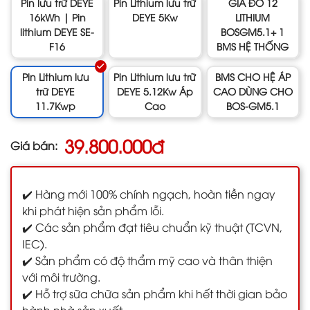
Pin lưu trữ DEYE
Pin Lithium lưu trữ
GIÁ ĐỠ 12
16kWh | Pin
DEYE 5Kw
LITHIUM
lithium DEYE SE-
BOSGM5.1+ 1
F16
BMS HỆ THỐNG
Pin Lithium lưu
Pin Lithium lưu trữ
BMS CHO HỆ ÁP
trữ DEYE
DEYE 5.12Kw Áp
CAO DÙNG CHO
11.7Kwp
Cao
BOS-GM5.1
39.800.000đ
Giá bán:
✔️ Hàng mới 100% chính ngạch, hoàn tiền ngay
khi phát hiện sản phẩm lỗi.
✔️ Các sản phẩm đạt tiêu chuẩn kỹ thuật (TCVN,
IEC).
✔️ Sản phẩm có độ thẩm mỹ cao và thân thiện
với môi trường.
✔️ Hỗ trợ sữa chữa sản phẩm khi hết thời gian bảo
hành nhà sản xuất.