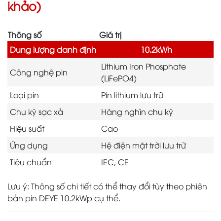
khảo)
Thông số
Giá trị
Dung lượng danh định
10.2kWh
Lithium Iron Phosphate
Công nghệ pin
(LiFePO4)
Loại pin
Pin lithium lưu trữ
Chu kỳ sạc xả
Hàng nghìn chu kỳ
Hiệu suất
Cao
Ứng dụng
Hệ điện mặt trời lưu trữ
Tiêu chuẩn
IEC, CE
Lưu ý: Thông số chi tiết có thể thay đổi tùy theo phiên
bản pin DEYE 10.2kWp cụ thể.