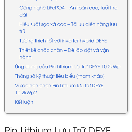
Công nghệ LiFePO4 – An toàn cao, tuổi thọ
dài
Hiệu suất sạc xả cao – Tối ưu điện năng lưu
trữ
Tương thích tốt với inverter hybrid DEYE
Thiết kế chắc chắn – Dễ lắp đặt và vận
hành
Ứng dụng của Pin Lithium lưu trữ DEYE 10.2kWp
Thông số kỹ thuật tiêu biểu (tham khảo)
Vì sao nên chọn Pin Lithium lưu trữ DEYE
10.2kWp?
Kết luận
Pin Lithium Lưu Trữ DEYE