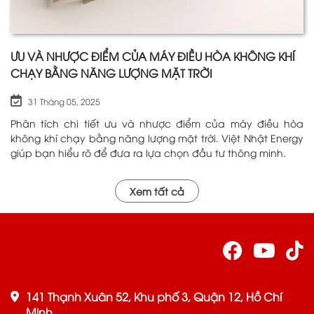
ƯU VÀ NHƯỢC ĐIỂM CỦA MÁY ĐIỀU HÒA KHÔNG KHÍ
CHẠY BẰNG NĂNG LƯỢNG MẶT TRỜI
31 Tháng 05, 2025
Phân tích chi tiết ưu và nhược điểm của máy điều hòa
không khí chạy bằng năng lượng mặt trời. Việt Nhật Energy
giúp bạn hiểu rõ để đưa ra lựa chọn đầu tư thông minh.
Xem tất cả
141 Thạnh Xuân 52, Khu phố 3, Quận 12, Hồ Chí
Minh