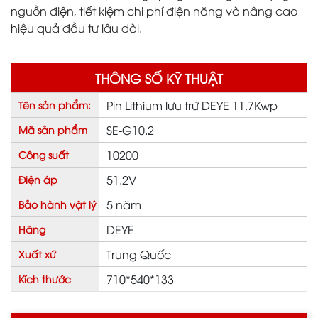
nguồn điện, tiết kiệm chi phí điện năng và nâng cao
hiệu quả đầu tư lâu dài.
THÔNG SỐ KỸ THUẬT
Pin Lithium lưu trữ DEYE 11.7Kwp
Tên sản phẩm:
SE-G10.2
Mã sản phẩm
10200
Công suất
51.2V
Điện áp
5 năm
Bảo hành vật lý
DEYE
Hãng
Trung Quốc
Xuất xứ
710*540*133
Kích thước