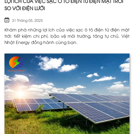
LỢI ÍCH CỦA VIỆC SẠC Ô TÔ ĐIỆN TỪ ĐIỆN MẶT TRỜI
SO VỚI ĐIỆN LƯỚI
31 Tháng 05, 2025
Khám phá những lợi ích của việc sạc ô tô điện từ điện mặt
trời: tiết kiệm chi phí, bảo vệ môi trường, tăng tự chủ. Việt
Nhật Energy đồng hành cùng bạn.