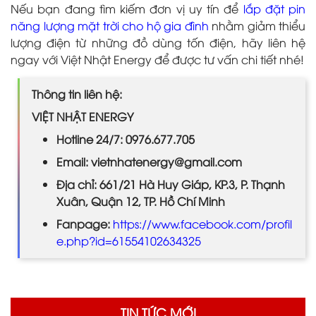
Nếu bạn đang tìm kiếm đơn vị uy tín để
lắp đặt pin
năng lượng mặt trời cho hộ gia đình
nhằm giảm thiểu
lượng điện từ những đồ dùng tốn điện, hãy liên hệ
ngay với Việt Nhật Energy để được tư vấn chi tiết nhé!
Thông tin liên hệ:
VIỆT NHẬT ENERGY
Hotline 24/7: 0976.677.705
Email: vietnhatenergy@gmail.com
Địa chỉ: 661/21 Hà Huy Giáp, KP.3, P. Thạnh
Xuân, Quận 12, TP. Hồ Chí Minh
Fanpage:
https://www.facebook.com/profil
e.php?id=61554102634325
TIN TỨC MỚI