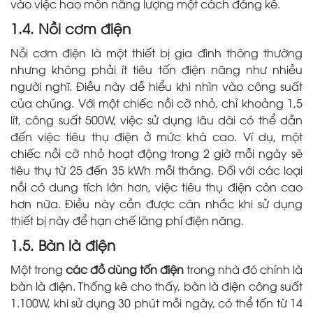
vào việc hao mòn năng lượng một cách đáng kể.
1.4. Nồi cơm điện
Nồi cơm điện là một thiết bị gia đình thông thường
nhưng không phải ít tiêu tốn điện năng như nhiều
người nghĩ. Điều này dễ hiểu khi nhìn vào công suất
của chúng. Với một chiếc nồi cỡ nhỏ, chỉ khoảng 1,5
lít, công suất 500W, việc sử dụng lâu dài có thể dẫn
đến việc tiêu thụ điện ở mức khá cao. Ví dụ, một
chiếc nồi cỡ nhỏ hoạt động trong 2 giờ mỗi ngày sẽ
tiêu thụ từ 25 đến 35 kWh mỗi tháng. Đối với các loại
nồi có dung tích lớn hơn, việc tiêu thụ điện còn cao
hơn nữa. Điều này cần được cân nhắc khi sử dụng
thiết bị này để hạn chế lãng phí điện năng.
1.5. Bàn là điện
Một trong
các đồ dùng tốn điện
trong nhà đó chính là
bàn là điện. Thống kê cho thấy, bàn là điện công suất
1.100W, khi sử dụng 30 phút mỗi ngày, có thể tốn từ 14