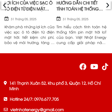
‹
›
A
LỢI ÍCH CỦA VIỆC SẠC Ô
HƯỚNG DẪN CHI TIẾT
Ư
TÔ ĐIỆN TỪ ĐIỆN MẶT
TÍNH TOÁN HỆ THỐNG
M
TRỜI SO VỚI ĐIỆN LƯỚI
TẤM PIN MẶT TRỜI IOT |
K
31 Tháng 05, 2025
31 Tháng 05, 2025
VIỆT NHẬT ENERGY
L
và
Khám phá những lợi ích của
Tìm hiểu cách tính toán hệ
P
ều
việc sạc ô tô điện từ điện
thống tấm pin mặt trời IoT
n
ng
mặt trời: tiết kiệm chi phí,
của bạn. Việt Nhật Energy
h
ệt
bảo vệ môi trường, tăng tự
cung cấp giải pháp năng
n
ểu
chủ. Việt Nhật Energy đồng
lượng tin cậy.
N
ầu
hành cùng bạn.
r
t
141 Thạnh Xuân 52, Khu phố 3, Quận 12, Hồ Chí
Minh
Hotline 24/7: 0976.677.705
vietnhatenergy@gmail.com