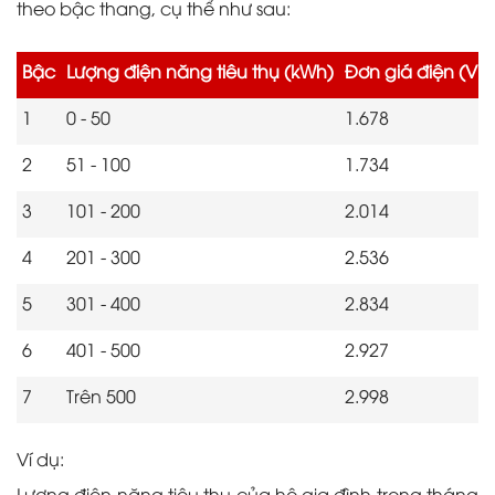
theo bậc thang, cụ thể như sau:
Bậc
Lượng điện năng tiêu thụ (kWh)
Đơn giá điện (V
1
0 - 50
1.678
2
51 - 100
1.734
3
101 - 200
2.014
4
201 - 300
2.536
5
301 - 400
2.834
6
401 - 500
2.927
7
Trên 500
2.998
Ví dụ:
Lượng điện năng tiêu thụ của hộ gia đình trong tháng