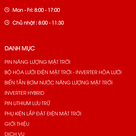
Mon - Fri: 8:00 - 17:00
Chủ nhật : 8:00 - 11:30
DANH MỤC
PIN NĂNG LƯỢNG MẶT TRỜI
BỘ HÒA LƯỚI ĐIỆN MẶT TRỜI - INVERTER HÒA LƯỚI
BIẾN TẦN BƠM NƯỚC NĂNG LƯỢNG MẶT TRỜI
INVERTER HYBRID
PIN LITHIUM LƯU TRỮ
PHỤ KIỆN LẮP ĐẶT ĐIỆN MẶT TRỜI
GIỚI THIỆU
DỊCH VỤ