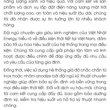
năng lượng xanh và hiệu quả. Với cam kết về sản
phẩm và dịch vụ lắp đặt điện năng lượng mặt trời
chất lượng cao, an toàn và hiệu suất lâu dài, chúng
tôi đã nhận được sự tin tưởng lớn từ nhiều khách
hàng.
Đội ngũ chuyên gia giàu kinh nghiệm của Việt Nhật
Energy, hiểu rõ về điều kiện thời tiết tại Việt Nam, đảm
bảo tối ưu hóa hiệu suất của hệ thống trong mọi điều
kiện. Chúng tôi cung cấp giải pháp tận tâm và linh
hoạt, được điều chỉnh để đáp ứng đầy đủ nhu cầu
và yêu cầu của từng gia đình.
Đồng thời, việc sử dụng hệ thống giá đỡ chắc chắn từ
inox hoặc nhôm anodize bởi đội ngũ kỹ thuật chuyên
nghiệp giúp đảm bảo sự ổn định và bền vững trong
mọi điều kiện thời tiết. Đối với dịch vụ hậu mãi, chúng
tôi cam kết cung cấp đầy đủ, bao gồm bảo dưỡng
định kỳ, kiểm tra hiệu suất và hỗ trợ kỹ thuật nhanh
chóng.