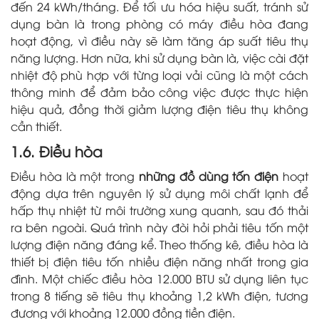
đến 24 kWh/tháng. Để tối ưu hóa hiệu suất, tránh sử
dụng bàn là trong phòng có máy điều hòa đang
hoạt động, vì điều này sẽ làm tăng áp suất tiêu thụ
năng lượng. Hơn nữa, khi sử dụng bàn là, việc cài đặt
nhiệt độ phù hợp với từng loại vải cũng là một cách
thông minh để đảm bảo công việc được thực hiện
hiệu quả, đồng thời giảm lượng điện tiêu thụ không
cần thiết.
1.6. Điều hòa
Điều hòa là một trong
những đồ dùng tốn điện
hoạt
động dựa trên nguyên lý sử dụng môi chất lạnh để
hấp thụ nhiệt từ môi trường xung quanh, sau đó thải
ra bên ngoài. Quá trình này đòi hỏi phải tiêu tốn một
lượng điện năng đáng kể. Theo thống kê, điều hòa là
thiết bị điện tiêu tốn nhiều điện năng nhất trong gia
đình. Một chiếc điều hòa 12.000 BTU sử dụng liên tục
trong 8 tiếng sẽ tiêu thụ khoảng 1,2 kWh điện, tương
đương với khoảng 12.000 đồng tiền điện.