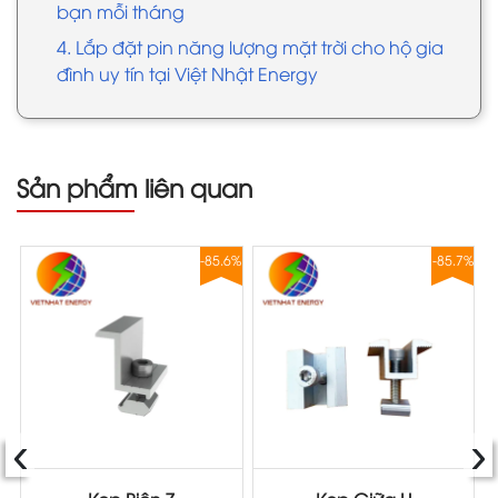
bạn mỗi tháng
4. Lắp đặt pin năng lượng mặt trời cho hộ gia
đình uy tín tại Việt Nhật Energy
Sản phẩm liên quan
8%
-85.6%
-85.7%
‹
›