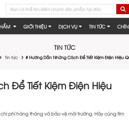
PHẨM
GIỚI THIỆU
DỊCH VỤ
TIN TỨC
CHÍN
TIN TỨC
Tin tức
# Hướng Dẫn Những Cách Để Tiết Kiệm Điện Hiệu Q
 Để Tiết Kiệm Điện Hiệu
u chi phí hàng tháng và bảo vệ môi trường. Hãy cùng tìm