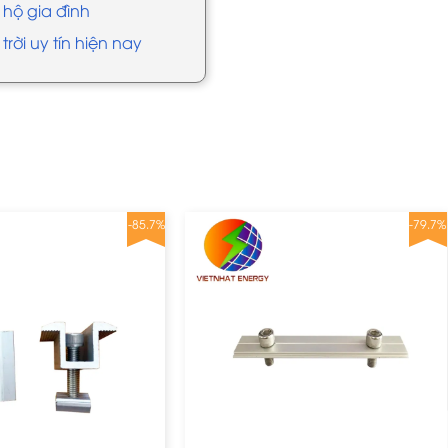
 hộ gia đình
trời uy tín hiện nay
-85.7%
-79.7%