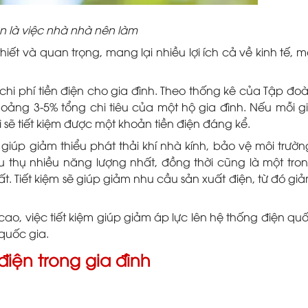
iện là việc nhà nhà nên làm
hiết và quan trọng, mang lại nhiều lợi ích cả về kinh tế, m
chi phí tiền điện cho gia đình. Theo thống kê của Tập đo
khoảng 3-5% tổng chi tiêu của một hộ gia đình. Nếu mỗi g
hì sẽ tiết kiệm được một khoản tiền điện đáng kể.
 giúp giảm thiểu phát thải khí nhà kính, bảo vệ môi trườn
u thụ nhiều năng lượng nhất, đồng thời cũng là một tro
t. Tiết kiệm sẽ giúp giảm nhu cầu sản xuất điện, từ đó gi
ao, việc tiết kiệm giúp giảm áp lực lên hệ thống điện qu
quốc gia.
điện trong gia đình