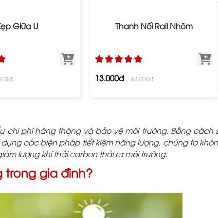
Kẹp Giữa U
Thanh Nối Rail Nhôm
13.000đ
500đ
64.000đ
u chi phí hàng tháng và bảo vệ môi trường. Bằng cách 
áp dụng các biện pháp tiết kiệm năng lượng, chúng ta khô
ảm lượng khí thải carbon thải ra môi trường.
g trong gia đình?