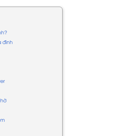
ình?
a đình
ter
chờ
iểm