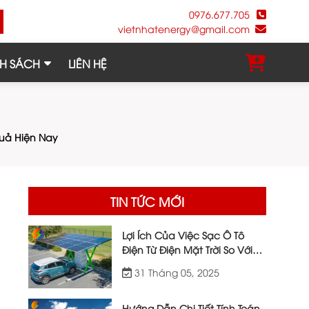
0976.677.705
vietnhatenergy@gmail.com
H SÁCH
LIÊN HỆ
uả Hiện Nay
TIN TỨC MỚI
Lợi Ích Của Việc Sạc Ô Tô
Điện Từ Điện Mặt Trời So Với
Điện Lưới
31 Tháng 05, 2025
Hướng Dẫn Chi Tiết Tính Toán