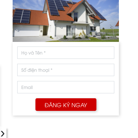
-75.8%
ĐĂNG KÝ NGAY
›