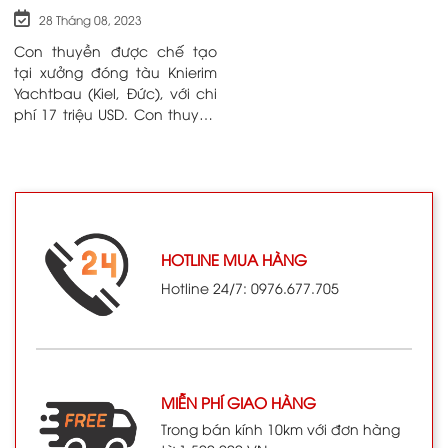
28 Tháng 08, 2023
Con thuyền được chế tạo
tại xưởng đóng tàu Knierim
Yachtbau (Kiel, Đức), với chi
phí 17 triệu USD. Con thuyền
này không có cánh buồm,
mà di chuyển nhờ vào năng
lượng mặt trời. Thuyền Planet
Solar Nặng 95 tấn, dài 31 m,
rộng gần 16 m. Con thuyền
được trang bị các tấm pin
HOTLINE MUA HÀNG
năng lượng mặt trời với tổng
diện tích 537 m2 để thuyền
Hotline 24/7: 0976.677.705
có thể đạt tốc độ tối đa
khoảng 25 km/giờ. Đây cũng
chính là con thuyền đã xuất
phát từ Monte Carlo
(Monaco) vào ngày
MIỄN PHÍ GIAO HÀNG
27/9/2010, để thực hiện
Trong bán kính 10km với đơn hàng
cuộc hành trình vòng quanh