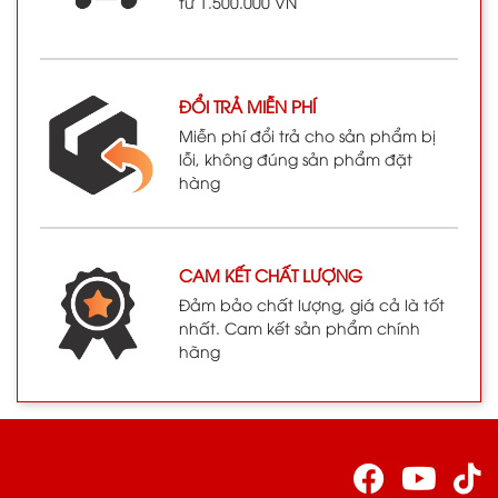
từ 1.500.000 VN
thế giới với thông điệp về
chống biến đổi khí hậu. Trên
hành trình du ngoạn, Planet
Solar
ĐỔI TRẢ MIỄN PHÍ
Miễn phí đổi trả cho sản phẩm bị
lỗi, không đúng sản phẩm đặt
hàng
CAM KẾT CHẤT LƯỢNG
Đảm bảo chất lượng, giá cả là tốt
nhất. Cam kết sản phẩm chính
hãng