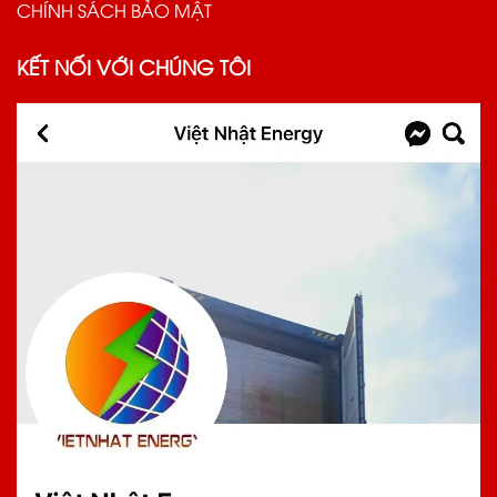
CHÍNH SÁCH BẢO MẬT
KẾT NỐI VỚI CHÚNG TÔI