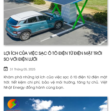
LỢI ÍCH CỦA VIỆC SẠC Ô TÔ ĐIỆN TỪ ĐIỆN MẶT TRỜI
SO VỚI ĐIỆN LƯỚI
31 Tháng 05, 2025
Khám phá những lợi ích của việc sạc ô tô điện từ điện mặt
trời: tiết kiệm chi phí, bảo vệ môi trường, tăng tự chủ. Việt
Nhật Energy đồng hành cùng bạn.