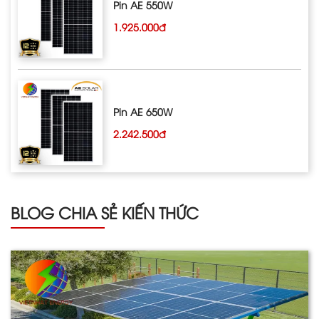
Pin AE 550W
1.925.000đ
Pin AE 650W
2.242.500đ
BLOG CHIA SẺ KIẾN THỨC