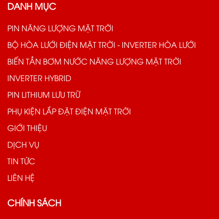
DANH MỤC
PIN NĂNG LƯỢNG MẶT TRỜI
BỘ HÒA LƯỚI ĐIỆN MẶT TRỜI - INVERTER HÒA LƯỚI
BIẾN TẦN BƠM NƯỚC NĂNG LƯỢNG MẶT TRỜI
INVERTER HYBRID
PIN LITHIUM LƯU TRỮ
PHỤ KIỆN LẮP ĐẶT ĐIỆN MẶT TRỜI
GIỚI THIỆU
DỊCH VỤ
TIN TỨC
LIÊN HỆ
CHÍNH SÁCH