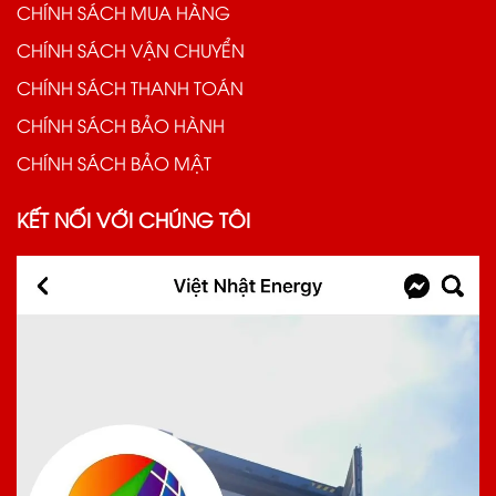
CHÍNH SÁCH MUA HÀNG
CHÍNH SÁCH VẬN CHUYỂN
CHÍNH SÁCH THANH TOÁN
CHÍNH SÁCH BẢO HÀNH
CHÍNH SÁCH BẢO MẬT
KẾT NỐI VỚI CHÚNG TÔI