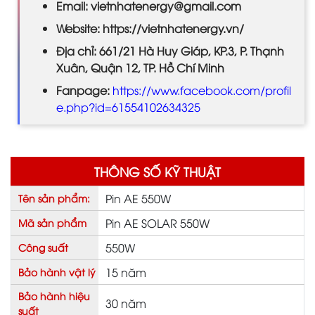
Email: vietnhatenergy@gmail.com
Website: https://vietnhatenergy.vn/
Địa chỉ: 661/21 Hà Huy Giáp, KP.3, P. Thạnh
Xuân, Quận 12, TP. Hồ Chí Minh
Fanpage:
https://www.facebook.com/profil
e.php?id=61554102634325
THÔNG SỐ KỸ THUẬT
Pin AE 550W
Tên sản phẩm:
Pin AE SOLAR 550W
Mã sản phẩm
550W
Công suất
15 năm
Bảo hành vật lý
Bảo hành hiệu
30 năm
suất