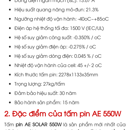
Dòng điện ngắn mạch (Isc): 13.67 A
Hiệu suất quang năng mô-đun: 21.3%
Ngưỡng nhiệt độ vận hành: -40oC~+85oC
Điện áp hệ thống tối đa: 1500 V (IEC/UL)
Hệ số suy giảm công suất: -0.350% / oC
Hệ số suy giảm điện áp: -0.275% / oC
Hệ số suy giảm dòng điện: 0.045 % / oC
Nhiệt độ vận hành của cell: 45 +/- 2 oC
Kích thước tấm pin: 2278x1133x35mm
Trọng lượng: 27kg/tấm
Đảm bảo hiệu suất: 30 năm
Bảo hành sản phẩm: 15 năm
2. Đặc điểm của tấm pin AE 550W
Tấm
pin AE SOLAR 550W
là sản phẩm mới nhất của