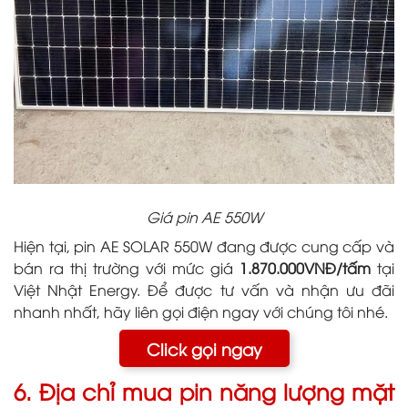
Giá pin AE 550W
Hiện tại, pin AE SOLAR 550W đang được cung cấp và
bán ra thị trường với mức giá
1.870.000VNĐ/tấm
tại
Việt Nhật Energy. Để được tư vấn và nhận ưu đãi
nhanh nhất, hãy liên gọi điện ngay với chúng tôi nhé.
Click gọi ngay
6. Địa chỉ mua pin năng lượng mặt