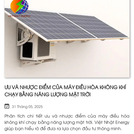
ƯU VÀ NHƯỢC ĐIỂM CỦA MÁY ĐIỀU HÒA KHÔNG KHÍ
CHẠY BẰNG NĂNG LƯỢNG MẶT TRỜI
31 Tháng 05, 2025
Phân tích chi tiết ưu và nhược điểm của máy điều hòa
không khí chạy bằng năng lượng mặt trời. Việt Nhật Energy
giúp bạn hiểu rõ để đưa ra lựa chọn đầu tư thông minh.