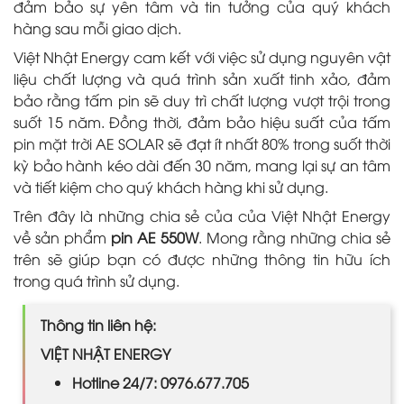
đảm bảo sự yên tâm và tin tưởng của quý khách
hàng sau mỗi giao dịch.
Việt Nhật Energy cam kết với việc sử dụng nguyên vật
liệu chất lượng và quá trình sản xuất tinh xảo, đảm
bảo rằng tấm pin sẽ duy trì chất lượng vượt trội trong
suốt 15 năm. Đồng thời, đảm bảo hiệu suất của tấm
pin mặt trời AE SOLAR sẽ đạt ít nhất 80% trong suốt thời
kỳ bảo hành kéo dài đến 30 năm, mang lại sự an tâm
và tiết kiệm cho quý khách hàng khi sử dụng.
Trên đây là những chia sẻ của của Việt Nhật Energy
về sản phẩm
pin AE 550W
. Mong rằng những chia sẻ
trên sẽ giúp bạn có được những thông tin hữu ích
trong quá trình sử dụng.
Thông tin liên hệ:
VIỆT NHẬT ENERGY
Hotline 24/7: 0976.677.705