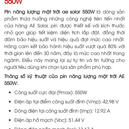
550W
Pin năng lượng mặt trời ae solar 550W
là dòng sản
phẩm thừa hưởng những công nghệ tiên tiến nhất
của hãng AE Solar, pin được thiết kế với kích thước
nhỏ gọn giúp tiết kiệm diện tích lắp đặt, đồng thời
đảm bảo hiệu suất và hiệu quả đạt mức cao nhất.
Hãng cam kết bảo hành hiệu suất vượt quá 80% với
thời gian lên đến 30 năm, đây là mức cao nhất trong
ngành. Điều này mang lại sự tự tin và tin tưởng cho
người tiêu dùng khi chọn lựa sản phẩm phù hợp.
Thông số kỹ thuật của pin năng lượng mặt trời AE
550W:
Công suất cực đại (Pmax): 550W
Điện áp tại điểm công suất đỉnh (Vmp): 42.98 V
Dòng điện tại công suất đỉnh (Imp): 12.92 A
Điện áp hở mạch (Voc): 51.44 V