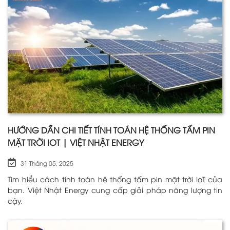
HƯỚNG DẪN CHI TIẾT TÍNH TOÁN HỆ THỐNG TẤM PIN
MẶT TRỜI IOT | VIỆT NHẬT ENERGY
31 Tháng 05, 2025
Tìm hiểu cách tính toán hệ thống tấm pin mặt trời IoT của
bạn. Việt Nhật Energy cung cấp giải pháp năng lượng tin
cậy.