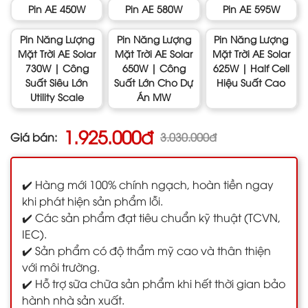
Pin AE 450W
Pin AE 580W
Pin AE 595W
Pin Năng Lượng
Pin Năng Lượng
Pin Năng Lượng
Mặt Trời AE Solar
Mặt Trời AE Solar
Mặt Trời AE Solar
730W | Công
650W | Công
625W | Half Cell
Suất Siêu Lớn
Suất Lớn Cho Dự
Hiệu Suất Cao
Utility Scale
Án MW
1.925.000đ
Giá bán:
3.030.000đ
✔️ Hàng mới 100% chính ngạch, hoàn tiền ngay
khi phát hiện sản phẩm lỗi.
✔️ Các sản phẩm đạt tiêu chuẩn kỹ thuật (TCVN,
IEC).
✔️ Sản phẩm có độ thẩm mỹ cao và thân thiện
với môi trường.
✔️ Hỗ trợ sữa chữa sản phẩm khi hết thời gian bảo
hành nhà sản xuất.