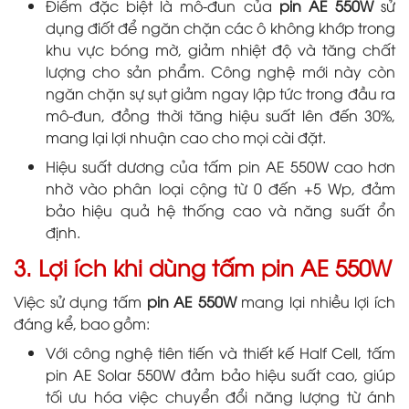
Điểm đặc biệt là mô-đun của
pin AE 550W
sử
dụng điốt để ngăn chặn các ô không khớp trong
khu vực bóng mờ, giảm nhiệt độ và tăng chất
lượng cho sản phẩm. Công nghệ mới này còn
ngăn chặn sự sụt giảm ngay lập tức trong đầu ra
mô-đun, đồng thời tăng hiệu suất lên đến 30%,
mang lại lợi nhuận cao cho mọi cài đặt.
Hiệu suất dương của tấm pin AE 550W cao hơn
nhờ vào phân loại cộng từ 0 đến +5 Wp, đảm
bảo hiệu quả hệ thống cao và năng suất ổn
định.
3. Lợi ích khi dùng tấm pin AE 550W
Việc sử dụng tấm
pin AE 550W
mang lại nhiều lợi ích
đáng kể, bao gồm:
Với công nghệ tiên tiến và thiết kế Half Cell, tấm
pin AE Solar 550W đảm bảo hiệu suất cao, giúp
tối ưu hóa việc chuyển đổi năng lượng từ ánh