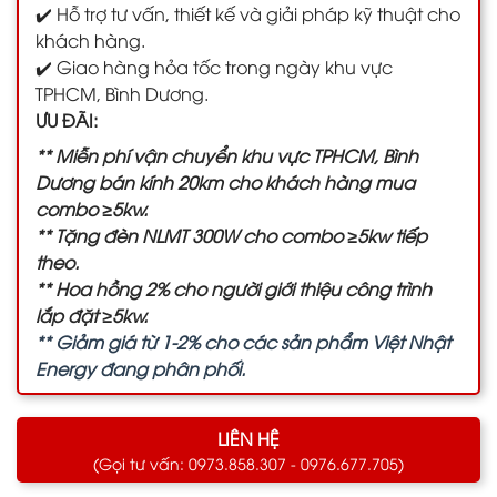
✔️ Hỗ trợ tư vấn, thiết kế và giải pháp kỹ thuật cho
khách hàng.
✔️ Giao hàng hỏa tốc trong ngày khu vực
TPHCM, Bình Dương.
ƯU ĐÃI:
** Miễn phí vận chuyển khu vực TPHCM, Bình
Dương bán kính 20km cho khách hàng mua
combo ≥5kw.
** Tặng đèn NLMT 300W cho combo ≥5kw tiếp
theo.
** Hoa hồng 2% cho người giới thiệu công trình
lắp đặt ≥5kw.
** Giảm giá từ 1-2% cho các sản phẩm Việt Nhật
Energy đang phân phối.
LIÊN HỆ
(Gọi tư vấn: 0973.858.307 - 0976.677.705)