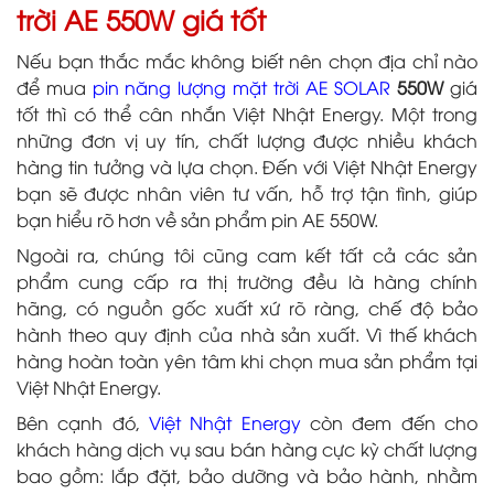
trời AE 550W giá tốt
Nếu bạn thắc mắc không biết nên chọn địa chỉ nào
để mua
pin năng lượng mặt trời AE SOLAR
550W
giá
tốt thì có thể cân nhắn Việt Nhật Energy. Một trong
những đơn vị uy tín, chất lượng được nhiều khách
hàng tin tưởng và lựa chọn. Đến với Việt Nhật Energy
bạn sẽ được nhân viên tư vấn, hỗ trợ tận tình, giúp
bạn hiểu rõ hơn về sản phẩm pin AE 550W.
Ngoài ra, chúng tôi cũng cam kết tất cả các sản
phẩm cung cấp ra thị trường đều là hàng chính
hãng, có nguồn gốc xuất xứ rõ ràng, chế độ bảo
hành theo quy định của nhà sản xuất. Vì thế khách
hàng hoàn toàn yên tâm khi chọn mua sản phẩm tại
Việt Nhật Energy.
Bên cạnh đó,
Việt Nhật Energy
còn đem đến cho
khách hàng dịch vụ sau bán hàng cực kỳ chất lượng
bao gồm: lắp đặt, bảo dưỡng và bảo hành, nhằm