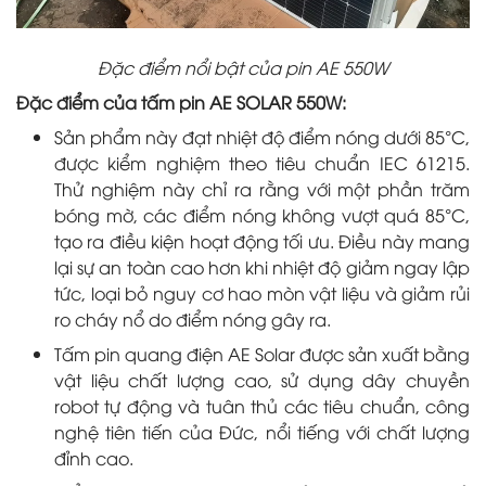
Đặc điểm nổi bật của pin AE 550W
Đặc điểm của tấm pin AE SOLAR 550W:
Sản phẩm này đạt nhiệt độ điểm nóng dưới 85°C,
được kiểm nghiệm theo tiêu chuẩn IEC 61215.
Thử nghiệm này chỉ ra rằng với một phần trăm
bóng mờ, các điểm nóng không vượt quá 85°C,
tạo ra điều kiện hoạt động tối ưu. Điều này mang
lại sự an toàn cao hơn khi nhiệt độ giảm ngay lập
tức, loại bỏ nguy cơ hao mòn vật liệu và giảm rủi
ro cháy nổ do điểm nóng gây ra.
Tấm pin quang điện AE Solar được sản xuất bằng
vật liệu chất lượng cao, sử dụng dây chuyền
robot tự động và tuân thủ các tiêu chuẩn, công
nghệ tiên tiến của Đức, nổi tiếng với chất lượng
đỉnh cao.