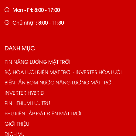
Mon - Fri: 8:00 - 17:00
Chủ nhật : 8:00 - 11:30
DANH MỤC
PIN NĂNG LƯỢNG MẶT TRỜI
BỘ HÒA LƯỚI ĐIỆN MẶT TRỜI - INVERTER HÒA LƯỚI
BIẾN TẦN BƠM NƯỚC NĂNG LƯỢNG MẶT TRỜI
INVERTER HYBRID
PIN LITHIUM LƯU TRỮ
PHỤ KIỆN LẮP ĐẶT ĐIỆN MẶT TRỜI
GIỚI THIỆU
DỊCH VỤ