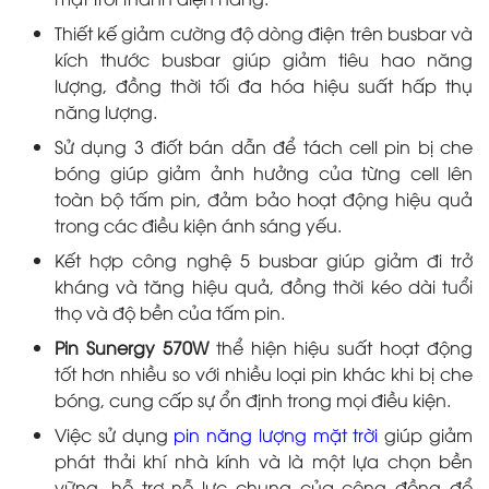
Thiết kế giảm cường độ dòng điện trên busbar và
kích thước busbar giúp giảm tiêu hao năng
lượng, đồng thời tối đa hóa hiệu suất hấp thụ
năng lượng.
Sử dụng 3 điốt bán dẫn để tách cell pin bị che
bóng giúp giảm ảnh hưởng của từng cell lên
toàn bộ tấm pin, đảm bảo hoạt động hiệu quả
trong các điều kiện ánh sáng yếu.
Kết hợp công nghệ 5 busbar giúp giảm đi trở
kháng và tăng hiệu quả, đồng thời kéo dài tuổi
thọ và độ bền của tấm pin.
Pin Sunergy 570W
thể hiện hiệu suất hoạt động
tốt hơn nhiều so với nhiều loại pin khác khi bị che
bóng, cung cấp sự ổn định trong mọi điều kiện.
Việc sử dụng
pin năng lượng mặt trời
giúp giảm
phát thải khí nhà kính và là một lựa chọn bền
vững, hỗ trợ nỗ lực chung của cộng đồng để