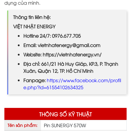
dụng của mình.
Thông tin liên hệ:
VIỆT NHẬT ENERGY
Hotline 24/7: 0976.677.705
Email: vietnhatenergy@gmail.com
Website: https://vietnhatenergy.vn/
Địa chỉ: 661/21 Hà Huy Giáp, KP.3, P. Thạnh
Xuân, Quận 12, TP. Hồ Chí Minh
Fanpage:
https://www.facebook.com/profil
e.php?id=61554102634325
THÔNG SỐ KỸ THUẬT
Pin SUNERGY 570W
Tên sản phẩm: