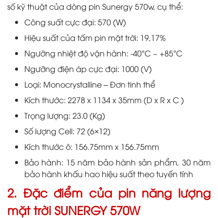
số kỹ thuật của dòng pin Sunergy 570w, cụ thể:
Công suất cực đại: 570 (W)
Hiệu suất của tấm pin mặt trời: 19,17%
Ngưỡng nhiệt độ vận hành: -40°C ~ +85°C
Ngưỡng điện áp cực đại: 1000 (V)
Loại: Monocrystalline – Đơn tinh thể
Kích thước: 2278 x 1134 x 35mm (D x R x C )
Trọng lượng: 23.0 (Kg)
Số lượng Cell: 72 (6×12)
Kích thước ô: 156.75mm x 156.75mm
Bảo hành: 15 năm bảo hành sản phẩm, 30 năm
bảo hành khấu hao hiệu suất theo tuyến tính
2. Đặc điểm của pin năng lượng
mặt trời SUNERGY 570W