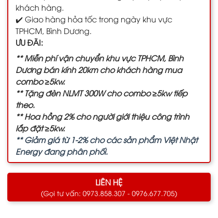
khách hàng.
✔️ Giao hàng hỏa tốc trong ngày khu vực
TPHCM, Bình Dương.
ƯU ĐÃI:
** Miễn phí vận chuyển khu vực TPHCM, Bình
Dương bán kính 20km cho khách hàng mua
combo ≥5kw.
** Tặng đèn NLMT 300W cho combo ≥5kw tiếp
theo.
** Hoa hồng 2% cho người giới thiệu công trình
lắp đặt ≥5kw.
** Giảm giá từ 1-2% cho các sản phẩm Việt Nhật
Energy đang phân phối.
LIÊN HỆ
(Gọi tư vấn: 0973.858.307 - 0976.677.705)