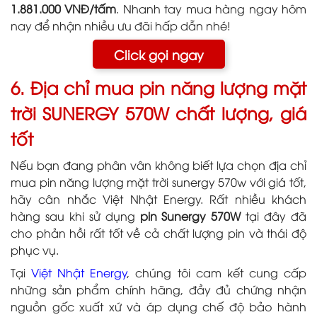
1.881.000 VNĐ/tấm
. Nhanh tay mua hàng ngay hôm
nay để nhận nhiều ưu đãi hấp dẫn nhé!
Click gọi ngay
6. Địa chỉ mua pin năng lượng mặt
trời SUNERGY 570W chất lượng, giá
tốt
Nếu bạn đang phân vân không biết lựa chọn địa chỉ
mua pin năng lượng mặt trời sunergy 570w với giá tốt,
hãy cân nhắc Việt Nhật Energy. Rất nhiều khách
hàng sau khi sử dụng
pin Sunergy 570W
tại đây đã
cho phản hồi rất tốt về cả chất lượng pin và thái độ
phục vụ.
Tại
Việt Nhật Energy
, chúng tôi cam kết cung cấp
những sản phẩm chính hãng, đầy đủ chứng nhận
nguồn gốc xuất xứ và áp dụng chế độ bảo hành