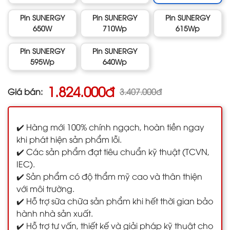
Pin SUNERGY
Pin SUNERGY
Pin SUNERGY
650W
710Wp
615Wp
Pin SUNERGY
Pin SUNERGY
595Wp
640Wp
1.824.000đ
Giá bán:
3.407.000đ
✔️ Hàng mới 100% chính ngạch, hoàn tiền ngay
khi phát hiện sản phẩm lỗi.
✔️ Các sản phẩm đạt tiêu chuẩn kỹ thuật (TCVN,
IEC).
✔️ Sản phẩm có độ thẩm mỹ cao và thân thiện
với môi trường.
✔️ Hỗ trợ sữa chữa sản phẩm khi hết thời gian bảo
hành nhà sản xuất.
✔️ Hỗ trợ tư vấn, thiết kế và giải pháp kỹ thuật cho