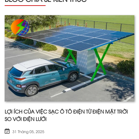
LỢI ÍCH CỦA VIỆC SẠC Ô TÔ ĐIỆN TỪ ĐIỆN MẶT TRỜI
SO VỚI ĐIỆN LƯỚI
31 Tháng 05, 2025