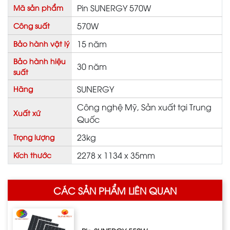
Pin SUNERGY 570W
Mã sản phẩm
570W
Công suất
15 năm
Bảo hành vật lý
Bảo hành hiệu
30 năm
suất
SUNERGY
Hãng
Công nghệ Mỹ, Sản xuất tại Trung
Xuất xứ
Quốc
23kg
Trọng lượng
2278 x 1134 x 35mm
Kích thước
CÁC SẢN PHẨM LIÊN QUAN