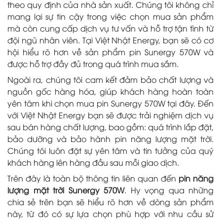
theo quy định của nhà sản xuất. Chúng tôi không chỉ
mang lại sự tin cậy trong việc chọn mua sản phẩm
mà còn cung cấp dịch vụ tư vấn và hỗ trợ tận tình từ
đội ngũ nhân viên. Tại Việt Nhật Energy, bạn sẽ có cơ
hội hiểu rõ hơn về sản phẩm pin Sunergy 570W và
được hỗ trợ đầy đủ trong quá trình mua sắm.
Ngoài ra, chúng tôi cam kết đảm bảo chất lượng và
nguồn gốc hàng hóa, giúp khách hàng hoàn toàn
yên tâm khi chọn mua pin Sunergy 570W tại đây. Đến
với Việt Nhật Energy bạn sẽ được trải nghiệm dịch vụ
sau bán hàng chất lượng, bao gồm: quá trình lắp đặt,
bảo dưỡng và bảo hành pin năng lượng mặt trời.
Chúng tôi luôn đặt sự yên tâm và tin tưởng của quý
khách hàng lên hàng đầu sau mỗi giao dịch.
Trên đây là toàn bộ thông tin liên quan đến
pin năng
lượng mặt trời Sunergy 570W
. Hy vọng qua những
chia sẻ trên bạn sẽ hiểu rõ hơn về dòng sản phẩm
này, từ đó có sự lựa chọn phù hợp với nhu cầu sử