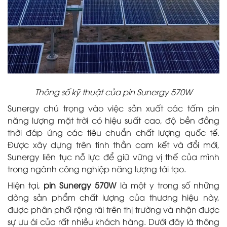
Thông số kỹ thuật của pin Sunergy 570W
Sunergy chú trọng vào việc sản xuất các tấm pin
năng lượng mặt trời có hiệu suất cao, độ bền đồng
thời đáp ứng các tiêu chuẩn chất lượng quốc tế.
Được xây dựng trên tinh thần cam kết và đổi mới,
Sunergy liên tục nỗ lực để giữ vững vị thế của mình
trong ngành công nghiệp năng lượng tái tạo.
Hiện tại,
pin Sunergy 570W
là một y trong số những
dòng sản phẩm chất lượng của thương hiệu này,
được phân phối rộng rãi trên thị trường và nhận được
sự ưu ái của rất nhiều khách hàng. Dưới đây là thông