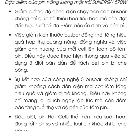
Đặc điểm của pin năng lượng mặt trời SUNERGY 570W
Giảm cường độ dòng điện chạy trên các busbar
không chỉ giúp tối thiểu hóa tiêu hao mà còn đạt
đến hiệu suất tối đa. Đảm bảo ổn định và bền bỉ.
Việc giảm kích thước busbar đồng thời tăng hiệu
quả hấp thụ quang năng, đồng nghĩa với việc
giảm ảnh hưởng của mỗi cell lên toàn bộ tấm
pin. Điều này được thực hiện thông qua việc sử
dụng 3 điốt bán dẫn để tách cell pin bị che
bóng.
Sự kết hợp của công nghệ 5 busbar không chỉ
giảm khoảng cách dẫn điện mà còn làm tăng
hiệu quả và giảm đi trở kháng. Điều này không
chỉ mang lại lợi ích ngay lập tức mà còn đảm
bảo tăng tuổi thọ và độ bền của tấm pin.
Đặc biệt, pin Half-Cells thể hiện hiệu suất hoạt
động tốt hơn so với nhiều loại pin khác khi bị che
bóng.