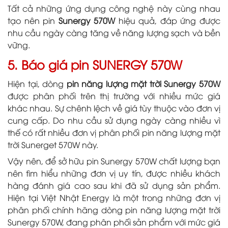
Tất cả những ứng dụng công nghệ này cùng nhau
tạo nên pin
Sunergy 570W
hiệu quả, đáp ứng được
nhu cầu ngày càng tăng về năng lượng sạch và bền
vững.
5. Báo giá pin SUNERGY 570W
Hiện tại, dòng
pin năng lượng mặt trời Sunergy 570W
được phân phối trên thị trường với nhiều mức giá
khác nhau. Sự chênh lệch về giá tùy thuộc vào đơn vị
cung cấp. Do nhu cầu sử dụng ngày càng nhiều vì
thế có rất nhiều đơn vị phân phối pin năng lượng mặt
trời Sunerget 570W này.
Vậy nên, để sở hữu pin Sunergy 570W chất lượng bạn
nên tìm hiểu những đơn vị uy tín, được nhiều khách
hàng đánh giá cao sau khi đã sử dụng sản phẩm.
Hiện tại Việt Nhật Energy là một trong những đơn vị
phân phối chính hãng dòng pin năng lượng mặt trời
Sunergy 570W, đang phân phối sản phẩm với mức giá