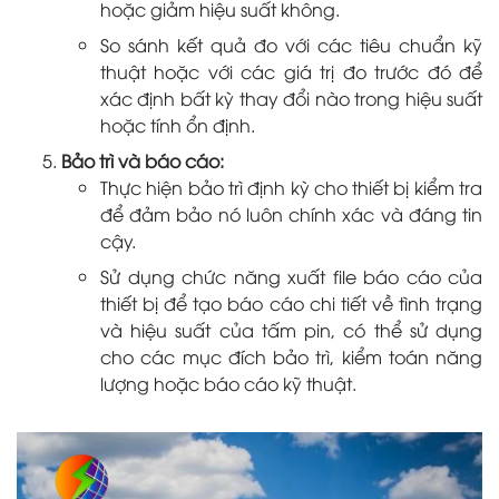
hoặc giảm hiệu suất không.
So sánh kết quả đo với các tiêu chuẩn kỹ
thuật hoặc với các giá trị đo trước đó để
xác định bất kỳ thay đổi nào trong hiệu suất
hoặc tính ổn định.
Bảo trì và báo cáo:
Thực hiện bảo trì định kỳ cho thiết bị kiểm tra
để đảm bảo nó luôn chính xác và đáng tin
cậy.
Sử dụng chức năng xuất file báo cáo của
thiết bị để tạo báo cáo chi tiết về tình trạng
và hiệu suất của tấm pin, có thể sử dụng
cho các mục đích bảo trì, kiểm toán năng
lượng hoặc báo cáo kỹ thuật.