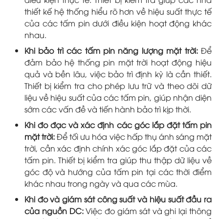
thiết kế hệ thống hiểu rõ hơn về hiệu suất thực tế
của các tấm pin dưới điều kiện hoạt động khác
nhau.
Khi bảo trì các tấm pin năng lượng mặt trời:
Để
đảm bảo hệ thống pin mặt trời hoạt động hiệu
quả và bền lâu, việc bảo trì định kỳ là cần thiết.
Thiết bị kiểm tra cho phép lưu trữ và theo dõi dữ
liệu về hiệu suất của các tấm pin, giúp nhận diện
sớm các vấn đề và tiến hành bảo trì kịp thời.
Khi đo đạc và xác định các góc lắp đặt tấm pin
mặt trời:
Để tối ưu hóa việc hấp thụ ánh sáng mặt
trời, cần xác định chính xác góc lắp đặt của các
tấm pin. Thiết bị kiểm tra giúp thu thập dữ liệu về
góc độ và hướng của tấm pin tại các thời điểm
khác nhau trong ngày và qua các mùa.
Khi đo và giám sát công suất và hiệu suất đầu ra
của nguồn DC:
Việc đo giám sát và ghi lại thông