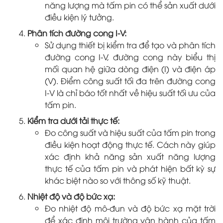
năng lượng mà tấm pin có thể sản xuất dưới
điều kiện lý tưởng.
Phân tích đường cong I-V:
Sử dụng thiết bị kiểm tra để tạo và phân tích
đường cong I-V, đường cong này biểu thị
mối quan hệ giữa dòng điện (I) và điện áp
(V). Điểm công suất tối đa trên đường cong
I-V là chỉ báo tốt nhất về hiệu suất tối ưu của
tấm pin.
Kiểm tra dưới tải thực tế:
Đo công suất và hiệu suất của tấm pin trong
điều kiện hoạt động thực tế. Cách này giúp
xác định khả năng sản xuất năng lượng
thực tế của tấm pin và phát hiện bất kỳ sự
khác biệt nào so với thông số kỹ thuật.
Nhiệt độ và độ bức xạ:
Đo nhiệt độ mô-đun và độ bức xạ mặt trời
để xác định môi trường vận hành của tấm