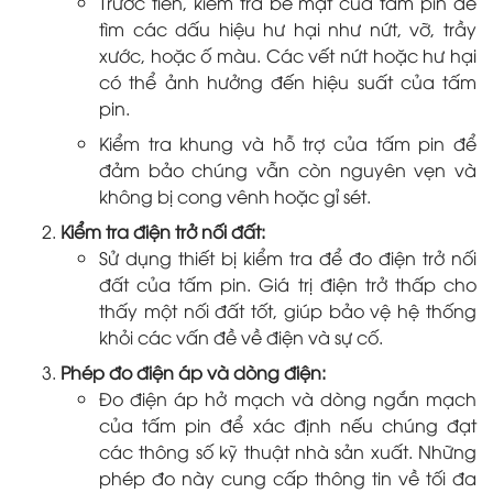
Trước tiên, kiểm tra bề mặt của tấm pin để
tìm các dấu hiệu hư hại như nứt, vỡ, trầy
xước, hoặc ố màu. Các vết nứt hoặc hư hại
có thể ảnh hưởng đến hiệu suất của tấm
pin.
Kiểm tra khung và hỗ trợ của tấm pin để
đảm bảo chúng vẫn còn nguyên vẹn và
không bị cong vênh hoặc gỉ sét.
Kiểm tra điện trở nối đất:
Sử dụng thiết bị kiểm tra để đo điện trở nối
đất của tấm pin. Giá trị điện trở thấp cho
thấy một nối đất tốt, giúp bảo vệ hệ thống
khỏi các vấn đề về điện và sự cố.
Phép đo điện áp và dòng điện:
Đo điện áp hở mạch và dòng ngắn mạch
của tấm pin để xác định nếu chúng đạt
các thông số kỹ thuật nhà sản xuất. Những
phép đo này cung cấp thông tin về tối đa