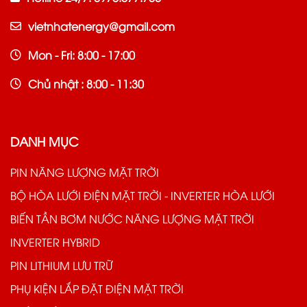
vietnhatenergy@gmail.com
Mon - Fri: 8:00 - 17:00
Chủ nhật : 8:00 - 11:30
DANH MỤC
PIN NĂNG LƯỢNG MẶT TRỜI
BỘ HÒA LƯỚI ĐIỆN MẶT TRỜI - INVERTER HÒA LƯỚI
BIẾN TẦN BƠM NƯỚC NĂNG LƯỢNG MẶT TRỜI
INVERTER HYBRID
PIN LITHIUM LƯU TRỮ
PHỤ KIỆN LẮP ĐẶT ĐIỆN MẶT TRỜI