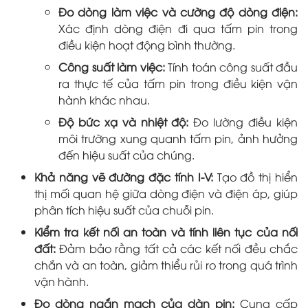
Đo dòng làm việc và cường độ dòng điện:
Xác định dòng điện đi qua tấm pin trong
điều kiện hoạt động bình thường.
Công suất làm việc:
Tính toán công suất đầu
ra thực tế của tấm pin trong điều kiện vận
hành khác nhau.
Độ bức xạ và nhiệt độ:
Đo lường điều kiện
môi trường xung quanh tấm pin, ảnh hưởng
đến hiệu suất của chúng.
Khả năng vẽ đường đặc tính I-V:
Tạo đồ thị hiển
thị mối quan hệ giữa dòng điện và điện áp, giúp
phân tích hiệu suất của chuỗi pin.
Kiểm tra kết nối an toàn và tính liên tục của nối
đất:
Đảm bảo rằng tất cả các kết nối đều chắc
chắn và an toàn, giảm thiểu rủi ro trong quá trình
vận hành.
Đo dòng ngắn mạch của dàn pin:
Cung cấp