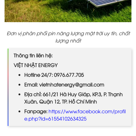
Đơn vị phân phối pin năng lượng mặt trời uy tín, chất
lượng nhất
Thông tin liên hệ:
VIỆT NHẬT ENERGY
Hotline 24/7: 0976.677.705
Email: vietnhatenergy@gmail.com
Địa chỉ: 661/21 Hà Huy Giáp, KP.3, P. Thạnh
Xuân, Quận 12, TP. Hồ Chí Minh
Fanpage:
https://www.facebook.com/profil
e.php?id=61554102634325