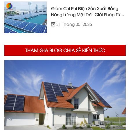
Giảm Chi Phí Điện Sản Xuất Bằng
Năng Lượng Mặt Trời: Giải Pháp Từ
Việt Nhật Energy
31 Tháng 05, 2025
THAM GIA BLOG CHIA SẺ KIẾN THỨC