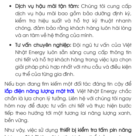
Dịch vụ hậu mãi tận tâm:
Chúng tôi cung cấp
dịch vụ hậu mãi bao gồm bảo dưỡng định kỳ,
kiểm tra hiệu suất và hỗ trợ kỹ thuật nhanh
chóng, đảm bảo rằng khách hàng luôn hài lòng
và an tâm về hệ thống của mình.
Tư vấn chuyên nghiệp:
Đội ngũ tư vấn của Việt
Nhật Energy luôn sẵn sàng cung cấp thông tin
chi tiết và hỗ trợ khách hàng trong việc lựa chọn
giải pháp phù hợp nhất với nhu cầu và điều kiện
cụ thể của từng gia đình.
Nếu bạn đang tìm kiếm một đối tác đáng tin cậy để
lắp điện năng lượng mặt trời
, Việt Nhật Energy chắc
chắn là lựa chọn lý tưởng. Liên hệ với chúng tôi ngay
hôm nay để được tư vấn chi tiết và thực hiện bước
tiếp theo hướng tới một tương lai năng lượng xanh,
bền vững.
Như vậy, việc sử dụng
thiết bị kiểm tra tấm pin năng