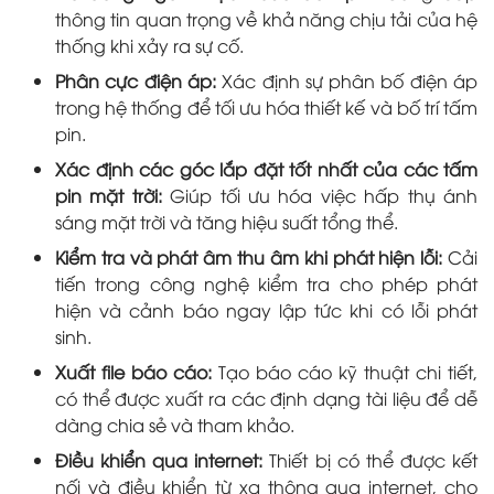
thông tin quan trọng về khả năng chịu tải của hệ
thống khi xảy ra sự cố.
Phân cực điện áp:
Xác định sự phân bố điện áp
trong hệ thống để tối ưu hóa thiết kế và bố trí tấm
pin.
Xác định các góc lắp đặt tốt nhất của các tấm
pin mặt trời:
Giúp tối ưu hóa việc hấp thụ ánh
sáng mặt trời và tăng hiệu suất tổng thể.
Kiểm tra và phát âm thu âm khi phát hiện lỗi:
Cải
tiến trong công nghệ kiểm tra cho phép phát
hiện và cảnh báo ngay lập tức khi có lỗi phát
sinh.
Xuất file báo cáo:
Tạo báo cáo kỹ thuật chi tiết,
có thể được xuất ra các định dạng tài liệu để dễ
dàng chia sẻ và tham khảo.
Điều khiển qua internet:
Thiết bị có thể được kết
nối và điều khiển từ xa thông qua internet, cho