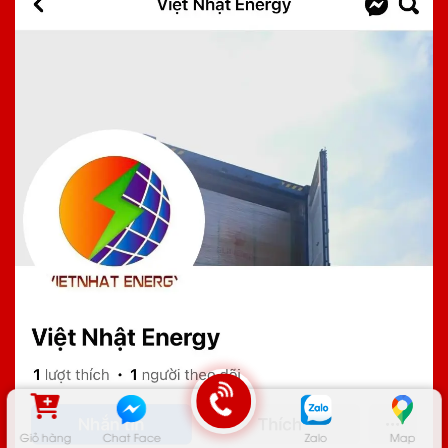
Giỏ hàng
Chat Face
Zalo
Map