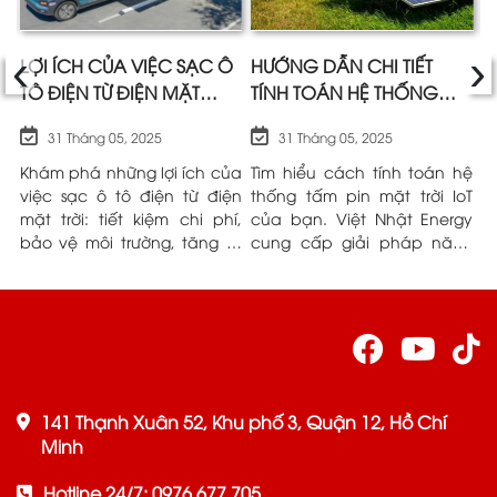
‹
›
A
LỢI ÍCH CỦA VIỆC SẠC Ô
HƯỚNG DẪN CHI TIẾT
Ư
TÔ ĐIỆN TỪ ĐIỆN MẶT
TÍNH TOÁN HỆ THỐNG
M
TRỜI SO VỚI ĐIỆN LƯỚI
TẤM PIN MẶT TRỜI IOT |
K
31 Tháng 05, 2025
31 Tháng 05, 2025
VIỆT NHẬT ENERGY
L
và
Khám phá những lợi ích của
Tìm hiểu cách tính toán hệ
P
ều
việc sạc ô tô điện từ điện
thống tấm pin mặt trời IoT
n
ng
mặt trời: tiết kiệm chi phí,
của bạn. Việt Nhật Energy
h
ệt
bảo vệ môi trường, tăng tự
cung cấp giải pháp năng
n
ểu
chủ. Việt Nhật Energy đồng
lượng tin cậy.
N
ầu
hành cùng bạn.
r
t
141 Thạnh Xuân 52, Khu phố 3, Quận 12, Hồ Chí
Minh
Hotline 24/7: 0976.677.705