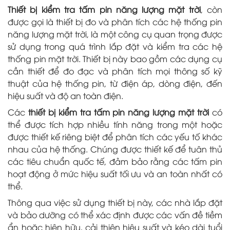
Thiết bị kiểm tra tấm pin năng lượng mặt trời
, còn
được gọi là thiết bị đo và phân tích các hệ thống pin
năng lượng mặt trời, là một công cụ quan trọng được
sử dụng trong quá trình lắp đặt và kiểm tra các hệ
thống pin mặt trời. Thiết bị này bao gồm các dụng cụ
cần thiết để đo đạc và phân tích mọi thông số kỹ
thuật của hệ thống pin, từ điện áp, dòng điện, đến
hiệu suất và độ an toàn điện.
Các
thiết bị kiểm tra tấm pin năng lượng mặt trời
có
thể được tích hợp nhiều tính năng trong một hoặc
được thiết kế riêng biệt để phân tích các yếu tố khác
nhau của hệ thống. Chúng được thiết kế để tuân thủ
các tiêu chuẩn quốc tế, đảm bảo rằng các tấm pin
hoạt động ở mức hiệu suất tối ưu và an toàn nhất có
thể.
Thông qua việc sử dụng thiết bị này, các nhà lắp đặt
và bảo dưỡng có thể xác định được các vấn đề tiềm
ẩn hoặc hiện hữu, cải thiện hiệu suất và kéo dài tuổi