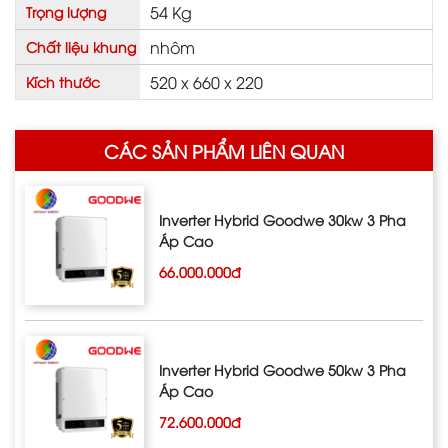
54 Kg
Trọng lượng
nhôm
Chất liệu khung
520 x 660 x 220
Kích thước
CÁC SẢN PHẨM LIÊN QUAN
Inverter Hybrid Goodwe 30kw 3 Pha
Áp Cao
66.000.000đ
Inverter Hybrid Goodwe 50kw 3 Pha
Áp Cao
72.600.000đ