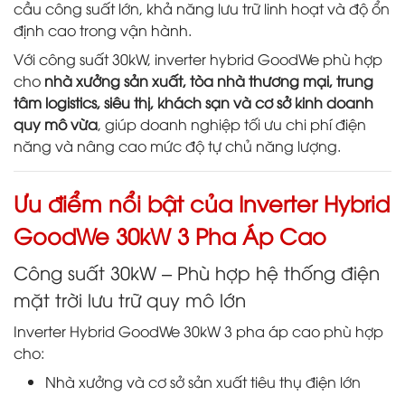
cầu công suất lớn, khả năng lưu trữ linh hoạt và độ ổn
định cao trong vận hành.
Với công suất 30kW, inverter hybrid GoodWe phù hợp
cho
nhà xưởng sản xuất, tòa nhà thương mại, trung
tâm logistics, siêu thị, khách sạn và cơ sở kinh doanh
quy mô vừa
, giúp doanh nghiệp tối ưu chi phí điện
năng và nâng cao mức độ tự chủ năng lượng.
Ưu điểm nổi bật của Inverter Hybrid
GoodWe 30kW 3 Pha Áp Cao
Công suất 30kW – Phù hợp hệ thống điện
mặt trời lưu trữ quy mô lớn
Inverter Hybrid GoodWe 30kW 3 pha áp cao phù hợp
cho:
Nhà xưởng và cơ sở sản xuất tiêu thụ điện lớn