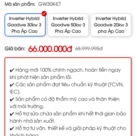
GW30K-ET
Mã sản phẩm:
Inverter Hybrid
Inverter Hybrid
Inverter Hybrid
Goodwe 30kw 3
Goodwe 50kw 3
Goodwe 20kw 3
Pha Áp Cao
Pha Áp Cao
pha Áp Cao
66.000.000đ
Giá bán:
68.999.995đ
✔️ Hàng mới 100% chính ngạch, hoàn tiền ngay
khi phát hiện sản phẩm lỗi.
✔️ Các sản phẩm đạt tiêu chuẩn kỹ thuật (TCVN,
IEC).
✔️ Sản phẩm có độ thẩm mỹ cao và thân thiện
với môi trường.
✔️ Hỗ trợ sữa chữa sản phẩm khi hết thời gian bảo
hành nhà sản xuất.
✔️ Hỗ trợ tư vấn, thiết kế và giải pháp kỹ thuật cho
khách hàng.