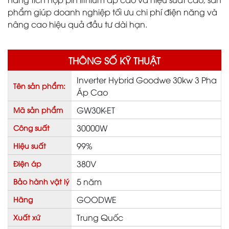
phẩm giúp doanh nghiệp tối ưu chi phí điện năng và
nâng cao hiệu quả đầu tư dài hạn.
THÔNG SỐ KỸ THUẬT
Inverter Hybrid Goodwe 30kw 3 Pha
Tên sản phẩm:
Áp Cao
GW30K-ET
Mã sản phẩm
30000W
Công suất
99%
Hiệu suất
380V
Điện áp
5 năm
Bảo hành vật lý
GOODWE
Hãng
Trung Quốc
Xuất xứ