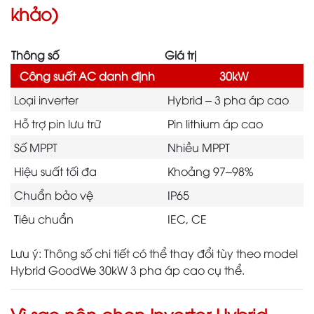
khảo)
Thông số
Giá trị
Công suất AC danh định
30kW
Loại inverter
Hybrid – 3 pha áp cao
Hỗ trợ pin lưu trữ
Pin lithium áp cao
Số MPPT
Nhiều MPPT
Hiệu suất tối đa
Khoảng 97–98%
Chuẩn bảo vệ
IP65
Tiêu chuẩn
IEC, CE
Lưu ý: Thông số chi tiết có thể thay đổi tùy theo model
Hybrid GoodWe 30kW 3 pha áp cao cụ thể.
Vì sao nên chọn Inverter Hybrid