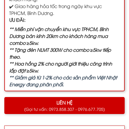
✔️ Giao hàng hỏa tốc trong ngày khu vực
TPHCM, Bình Dương.
ƯU ĐÃI:
** Miễn phí vận chuyển khu vực TPHCM, Bình
Dương bán kính 20km cho khách hàng mua
combo ≥5kw.
** Tặng đèn NLMT 300W cho combo ≥5kw tiếp
theo.
** Hoa hồng 2% cho người giới thiệu công trình
lắp đặt ≥5kw.
** Giảm giá từ 1-2% cho các sản phẩm Việt Nhật
Energy đang phân phối.
LIÊN HỆ
(Gọi tư vấn: 0973.858.307 - 0976.677.705)