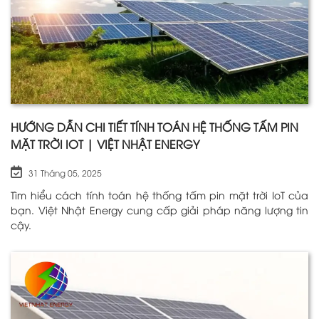
HƯỚNG DẪN CHI TIẾT TÍNH TOÁN HỆ THỐNG TẤM PIN
MẶT TRỜI IOT | VIỆT NHẬT ENERGY
31 Tháng 05, 2025
Tìm hiểu cách tính toán hệ thống tấm pin mặt trời IoT của
bạn. Việt Nhật Energy cung cấp giải pháp năng lượng tin
cậy.