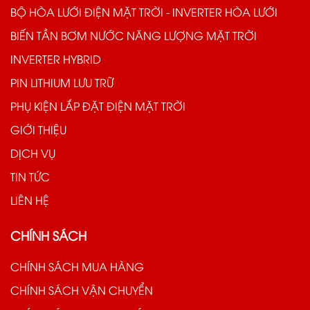
BỘ HÒA LƯỚI ĐIỆN MẶT TRỜI - INVERTER HÒA LƯỚI
BIẾN TẦN BƠM NƯỚC NĂNG LƯỢNG MẶT TRỜI
INVERTER HYBRID
PIN LITHIUM LƯU TRỮ
PHỤ KIỆN LẮP ĐẶT ĐIỆN MẶT TRỜI
GIỚI THIỆU
DỊCH VỤ
TIN TỨC
LIÊN HỆ
CHÍNH SÁCH
CHÍNH SÁCH MUA HÀNG
CHÍNH SÁCH VẬN CHUYỂN