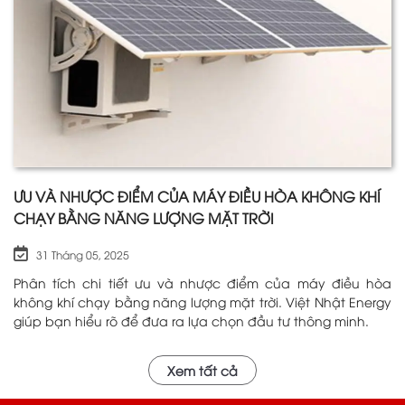
ƯU VÀ NHƯỢC ĐIỂM CỦA MÁY ĐIỀU HÒA KHÔNG KHÍ
CHẠY BẰNG NĂNG LƯỢNG MẶT TRỜI
31 Tháng 05, 2025
Phân tích chi tiết ưu và nhược điểm của máy điều hòa
không khí chạy bằng năng lượng mặt trời. Việt Nhật Energy
giúp bạn hiểu rõ để đưa ra lựa chọn đầu tư thông minh.
Xem tất cả