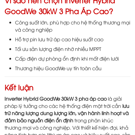
GoodWe 30kW 3 Pha Áp Cao?
Công suất lớn, phù hợp cho hệ thống thương mại
và công nghiệp
Hỗ trợ pin lưu trữ áp cao hiệu suất cao
Tối ưu sản lượng điện nhờ nhiều MPPT
Cấp điện dự phòng ổn định khi mất điện lưới
Thương hiệu GoodWe uy tín toàn cầu
Kết luận
Inverter Hybrid GoodWe 30kW 3 pha áp cao
là giải
pháp lý tưởng cho các hệ thống điện mặt trời cần
lưu
trữ năng lượng dung lượng lớn, vận hành linh hoạt và
đảm bảo nguồn điện ổn định
trong phân khúc
thương mại và công nghiệp. Với thiết kế hiện đại, khả
năng tích hợp pin lithium áp cao và hiệu suất cao, sản