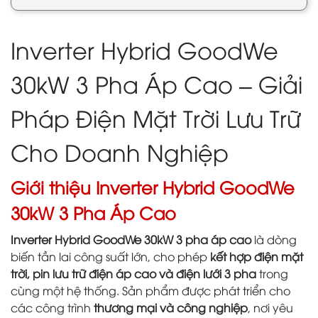
Inverter Hybrid GoodWe
30kW 3 Pha Áp Cao – Giải
Pháp Điện Mặt Trời Lưu Trữ
Cho Doanh Nghiệp
Giới thiệu Inverter Hybrid GoodWe
30kW 3 Pha Áp Cao
Inverter Hybrid GoodWe 30kW 3 pha áp cao
là dòng
biến tần lai công suất lớn, cho phép
kết hợp điện mặt
trời, pin lưu trữ điện áp cao và điện lưới 3 pha
trong
cùng một hệ thống. Sản phẩm được phát triển cho
các công trình
thương mại và công nghiệp
, nơi yêu