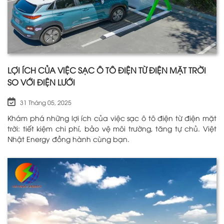
LỢI ÍCH CỦA VIỆC SẠC Ô TÔ ĐIỆN TỪ ĐIỆN MẶT TRỜI
SO VỚI ĐIỆN LƯỚI
31 Tháng 05, 2025
Khám phá những lợi ích của việc sạc ô tô điện từ điện mặt
trời: tiết kiệm chi phí, bảo vệ môi trường, tăng tự chủ. Việt
Nhật Energy đồng hành cùng bạn.