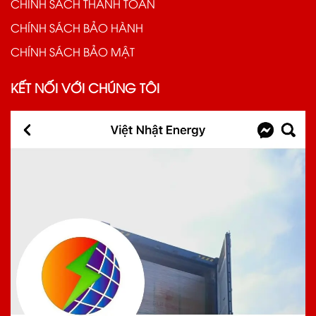
CHÍNH SÁCH THANH TOÁN
CHÍNH SÁCH BẢO HÀNH
CHÍNH SÁCH BẢO MẬT
KẾT NỐI VỚI CHÚNG TÔI