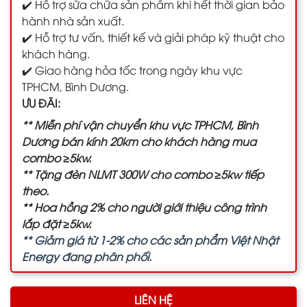
✔️ Hỗ trợ sữa chữa sản phẩm khi hết thời gian bảo
hành nhà sản xuất.
✔️ Hỗ trợ tư vấn, thiết kế và giải pháp kỹ thuật cho
khách hàng.
✔️ Giao hàng hỏa tốc trong ngày khu vực
TPHCM, Bình Dương.
ƯU ĐÃI:
** Miễn phí vận chuyển khu vực TPHCM, Bình
Dương bán kính 20km cho khách hàng mua
combo ≥5kw.
** Tặng đèn NLMT 300W cho combo ≥5kw tiếp
theo.
** Hoa hồng 2% cho người giới thiệu công trình
lắp đặt ≥5kw.
** Giảm giá từ 1-2% cho các sản phẩm Việt Nhật
Energy đang phân phối.
LIÊN HỆ