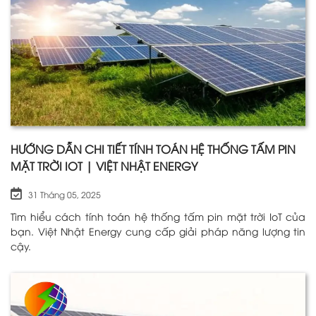
HƯỚNG DẪN CHI TIẾT TÍNH TOÁN HỆ THỐNG TẤM PIN
MẶT TRỜI IOT | VIỆT NHẬT ENERGY
31 Tháng 05, 2025
Tìm hiểu cách tính toán hệ thống tấm pin mặt trời IoT của
bạn. Việt Nhật Energy cung cấp giải pháp năng lượng tin
cậy.