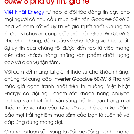
50kw 3 pha uy tín, giá rẻ
Việt Nhật Energy
tự hào là đối tác đáng tin cậy cho
mọi người có nhu cầu mua biến tần GoodWe 50kW 3
pha với cam kết về uy tín và giá trị tốt nhất. Chúng tôi
là đơn vị chuyên cung cấp biến tần GoodWe 50kW 3
Pha chính hãng, đảm bảo về chất lượng và hiệu suất.
Sự uy tín của chúng tôi được kiến tạo từ việc mang
đến cho khách hàng những sản phẩm chất lượng
cao và dịch vụ tận tâm.
Với cam kết mang lại giá trị thực sự cho khách hàng,
chúng tôi cung cấp
Inverter Goodwe 50KW 3 Pha
với
mức giá cạnh tranh nhất trên thị trường. Việt Nhật
Energy có đội ngũ chăm sóc khách hàng chuyên
nghiệp và nhiệt tình, sẵn sàng hỗ trợ bạn trong mọi
thắc mắc và nhu cầu. Qua đó có thể cam kết đảm
bảo mọi trải nghiệm mua sắm của bạn là suôn sẻ và
đáp ứng đúng mong đợi.
Chúng tôi luôn sẵn sàng là đối tác đồng hành, mang