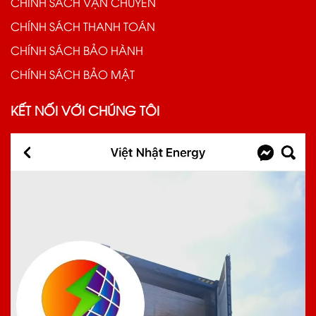
CHÍNH SÁCH VẬN CHUYỂN
CHÍNH SÁCH THANH TOÁN
CHÍNH SÁCH BẢO HÀNH
CHÍNH SÁCH BẢO MẬT
KẾT NỐI VỚI CHÚNG TÔI