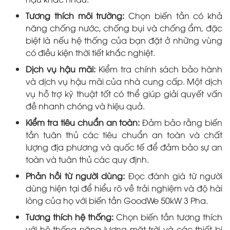
Tương thích môi trường:
Chọn biến tần có khả
năng chống nước, chống bụi và chống ẩm, đặc
biệt là nếu hệ thống của bạn đặt ở những vùng
có điều kiện thời tiết khắc nghiệt.
Dịch vụ hậu mãi:
Kiểm tra chính sách bảo hành
và dịch vụ hậu mãi của nhà cung cấp. Một dịch
vụ hỗ trợ kỹ thuật tốt có thể giúp giải quyết vấn
đề nhanh chóng và hiệu quả.
Kiểm tra tiêu chuẩn an toàn:
Đảm bảo rằng biến
tần tuân thủ các tiêu chuẩn an toàn và chất
lượng địa phương và quốc tế để đảm bảo sự an
toàn và tuân thủ các quy định.
Phản hồi từ người dùng:
Đọc đánh giá từ người
dùng hiện tại để hiểu rõ về trải nghiệm và độ hài
lòng của họ với biến tần GoodWe 50kW 3 Pha.
Tương thích hệ thống:
Chọn biến tần tương thích
với hệ thống năng lượng mặt trời và các thiết bị