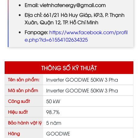
Email: vietnhatenergy@gmail.com
Địa chỉ: 661/21 Hà Huy Giáp, KP.3, P. Thạnh
Xuân, Quận 12, TP. Hồ Chí Minh
Fanpage:
https://www.facebook.com/profil
e.php?id=61554102634325
THÔNG SỐ KỸ THUẬT
Inverter GOODWE 50KW 3 Pha
Tên sản phẩm:
Inverter GOODWE 50KW 3 Pha
Mã sản phẩm
50 kW
Công suất
98.7%
Hiệu suất
5 năm
Bảo hành vật lý
GOODWE
Hãng