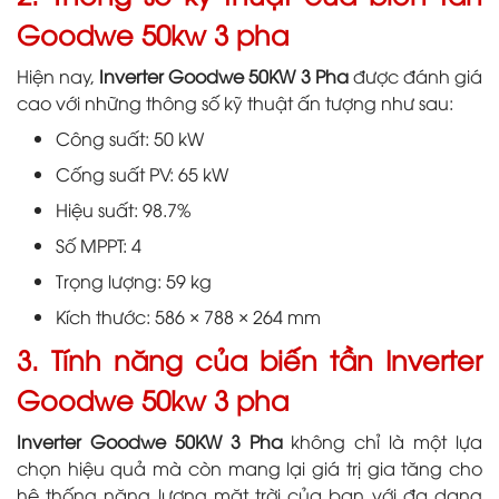
Goodwe 50kw 3 pha
Hiện nay,
Inverter Goodwe 50KW 3 Pha
được đánh giá
cao với những thông số kỹ thuật ấn tượng như sau:
Công suất: 50 kW
Cống suất PV: 65 kW
Hiệu suất: 98.7%
Số MPPT: 4
Trọng lượng: 59 kg
Kích thước: 586 × 788 × 264 mm
3. Tính năng của biến tần Inverter
Goodwe 50kw 3 pha
Inverter Goodwe 50KW 3 Pha
không chỉ là một lựa
chọn hiệu quả mà còn mang lại giá trị gia tăng cho
hệ thống năng lượng mặt trời của bạn với đa dạng