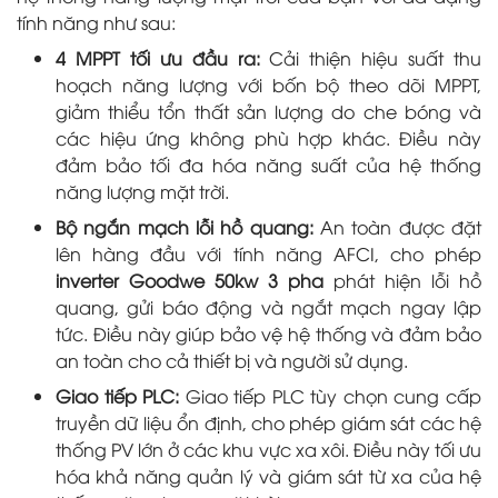
tính năng như sau:
4 MPPT tối ưu đầu ra:
Cải thiện hiệu suất thu
hoạch năng lượng với bốn bộ theo dõi MPPT,
giảm thiểu tổn thất sản lượng do che bóng và
các hiệu ứng không phù hợp khác. Điều này
đảm bảo tối đa hóa năng suất của hệ thống
năng lượng mặt trời.
Bộ ngắn mạch lỗi hồ quang:
An toàn được đặt
lên hàng đầu với tính năng AFCI, cho phép
inverter Goodwe 50kw 3 pha
phát hiện lỗi hồ
quang, gửi báo động và ngắt mạch ngay lập
tức. Điều này giúp bảo vệ hệ thống và đảm bảo
an toàn cho cả thiết bị và người sử dụng.
Giao tiếp PLC:
Giao tiếp PLC tùy chọn cung cấp
truyền dữ liệu ổn định, cho phép giám sát các hệ
thống PV lớn ở các khu vực xa xôi. Điều này tối ưu
hóa khả năng quản lý và giám sát từ xa của hệ