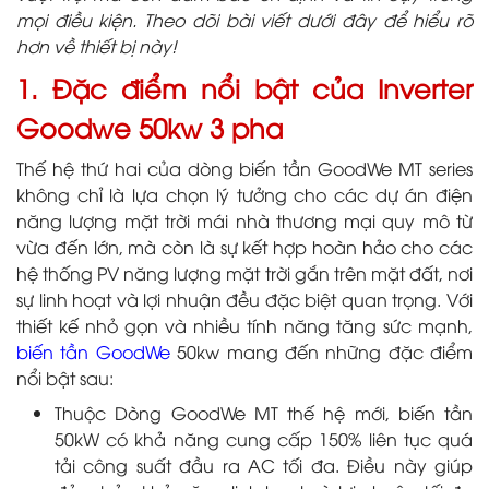
mọi điều kiện. Theo dõi bài viết dưới đây để hiểu rõ
hơn về thiết bị này!
1. Đặc điểm nổi bật của Inverter
Goodwe 50kw 3 pha
Thế hệ thứ hai của dòng biến tần GoodWe MT series
không chỉ là lựa chọn lý tưởng cho các dự án điện
năng lượng mặt trời mái nhà thương mại quy mô từ
vừa đến lớn, mà còn là sự kết hợp hoàn hảo cho các
hệ thống PV năng lượng mặt trời gắn trên mặt đất, nơi
sự linh hoạt và lợi nhuận đều đặc biệt quan trọng. Với
thiết kế nhỏ gọn và nhiều tính năng tăng sức mạnh,
biến tần GoodWe
50kw mang đến những đặc điểm
nổi bật sau:
Thuộc Dòng GoodWe MT thế hệ mới, biến tần
50kW có khả năng cung cấp 150% liên tục quá
tải công suất đầu ra AC tối đa. Điều này giúp