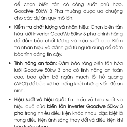
để chọn biến tần có công suất phù hợp.
GoodWe 50kW 3 Pha thường được ưa chuộng
cho các dự án quy mô lớn.
Kiểm tra chất lượng và nhãn hiệu:
Chọn biến tần
hòa lưới inverter GoodWe 50kw 3 pha chính hãng
để đảm bảo chất lượng và hiệu suất cao. Kiểm
tra nhãn hiệu và đánh giá từ người dùng để đảm
bảo tính đáng tin cậy.
Tính năng an toàn:
Đảm bảo rằng biến tần hòa
lưới Goodwe 50kw 3 pha có tính năng an toàn
cao, bao gồm bộ ngắn mạch lỗi hồ quang
(AFCI) để bảo vệ hệ thống khỏi những vấn đề an
ninh.
Hiệu suất và hiệu quả:
Tìm hiểu về hiệu suất và
hiệu quả của
biến tần inverter Goodwe 50kw 3
pha
trong nhiều điều kiện khác nhau, đặc biệt là
trong điều kiện ánh sáng thay đổi và điều kiện khí
hậu khác nhau.