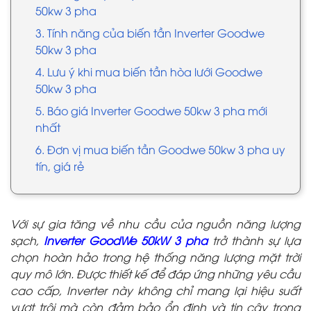
50kw 3 pha
3. Tính năng của biến tần Inverter Goodwe
50kw 3 pha
4. Lưu ý khi mua biến tần hòa lưới Goodwe
50kw 3 pha
5. Báo giá Inverter Goodwe 50kw 3 pha mới
nhất
6. Đơn vị mua biến tần Goodwe 50kw 3 pha uy
tín, giá rẻ
Với sự gia tăng về nhu cầu của nguồn năng lượng
sạch,
Inverter GoodWe 50kW 3 pha
trở thành sự lựa
chọn hoàn hảo trong hệ thống năng lượng mặt trời
quy mô lớn. Được thiết kế để đáp ứng những yêu cầu
cao cấp, Inverter này không chỉ mang lại hiệu suất
vượt trội mà còn đảm bảo ổn định và tin cậy trong