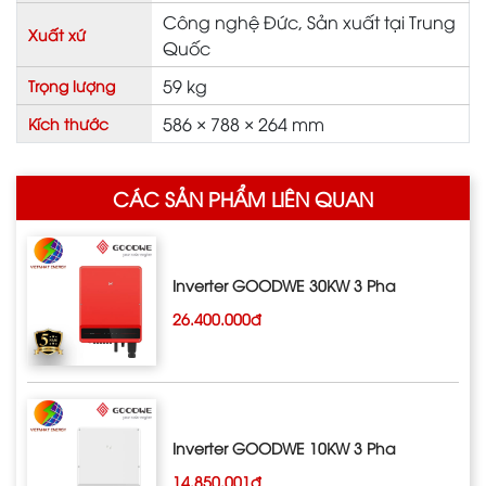
Công nghệ Đức, Sản xuất tại Trung
Xuất xứ
Quốc
59 kg
Trọng lượng
586 × 788 × 264 mm
Kích thước
CÁC SẢN PHẨM LIÊN QUAN
Inverter GOODWE 30KW 3 Pha
26.400.000đ
Inverter GOODWE 10KW 3 Pha
14.850.001đ