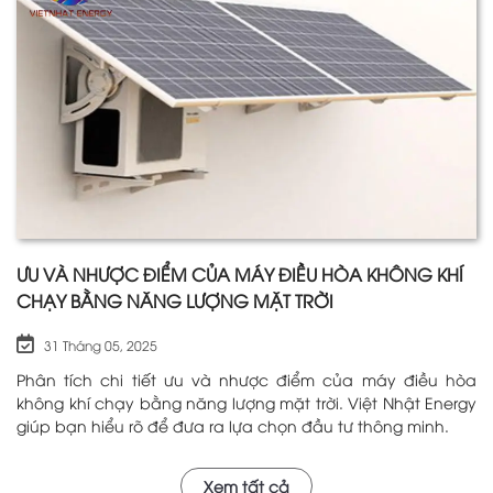
ƯU VÀ NHƯỢC ĐIỂM CỦA MÁY ĐIỀU HÒA KHÔNG KHÍ
CHẠY BẰNG NĂNG LƯỢNG MẶT TRỜI
31 Tháng 05, 2025
Phân tích chi tiết ưu và nhược điểm của máy điều hòa
không khí chạy bằng năng lượng mặt trời. Việt Nhật Energy
giúp bạn hiểu rõ để đưa ra lựa chọn đầu tư thông minh.
Xem tất cả