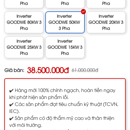
Pha
Pha
Pha
Inverter
Inverter
Inverter
GOODWE 80KW 3
GOODWE 50KW
GOODWE 20KW 3
Pha
3 Pha
Pha
Inverter
Inverter
GOODWE 25KW 3
GOODWE 15KW 3
Pha
Pha
38.500.000đ
Giá bán:
61.000.000đ
✔️ Hàng mới 100% chính ngạch, hoàn tiền ngay
khi phát hiện sản phẩm lỗi.
✔️ Các sản phẩm đạt tiêu chuẩn kỹ thuật (TCVN,
IEC).
✔️ Sản phẩm có độ thẩm mỹ cao và thân thiện
với môi trường.