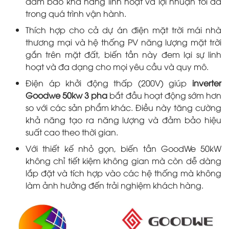
đảm bảo khả năng linh hoạt và lợi nhuận tối đa
trong quá trình vận hành.
Thích hợp cho cả dự án điện mặt trời mái nhà
thương mại và hệ thống PV năng lượng mặt trời
gắn trên mặt đất, biến tần này đem lại sự linh
hoạt và đa dạng cho mọi yêu cầu và quy mô.
Điện áp khởi động thấp (200V) giúp
inverter
Goodwe 50kw 3 pha
bắt đầu hoạt động sớm hơn
so với các sản phẩm khác. Điều này tăng cường
khả năng tạo ra năng lượng và đảm bảo hiệu
suất cao theo thời gian.
Với thiết kế nhỏ gọn, biến tần GoodWe 50kW
không chỉ tiết kiệm không gian mà còn dễ dàng
lắp đặt và tích hợp vào các hệ thống mà không
làm ảnh hưởng đến trải nghiệm khách hàng.