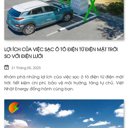
LỢI ÍCH CỦA VIỆC SẠC Ô TÔ ĐIỆN TỪ ĐIỆN MẶT TRỜI
SO VỚI ĐIỆN LƯỚI
31 Tháng 05, 2025
Khám phá những lợi ích của việc sạc ô tô điện từ điện mặt
trời: tiết kiệm chi phí, bảo vệ môi trường, tăng tự chủ. Việt
Nhật Energy đồng hành cùng bạn.