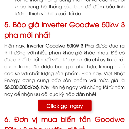
khác trong hệ thống của bạn để đảm bảo tính
tương thích và hiệu suất tối ưu.
5. Báo giá Inverter Goodwe 50kw 3
pha mới nhất
Hiện nay,
Inverter Goodwe 50KW 3 Pha
được đưa ra
thị trường với nhiều phân khúc giá khác nhau. Để có
được thiết bị tốt nhất việc lựa chọn địa chỉ uy tín là rất
quan trọng để được báo giá phù hợp, không quá
cao so với chất lượng sản phẩm. Hiện nay, Việt Nhật
Energy đang cung cấp sản phẩm với mức giá là
56.000.000đ/bộ
, hãy liên hệ ngay với chúng tôi từ hôm
nay để nhận ưu đãi cực kỳ hấp dẫn nhé!
Click gọi ngay
6. Đơn vị mua biến tần Goodwe