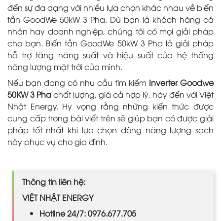
đến sự đa dạng với nhiều lựa chọn khác nhau về biến
tần GoodWe 50kW 3 Pha. Dù bạn là khách hàng cá
nhân hay doanh nghiệp, chúng tôi có mọi giải pháp
cho bạn. Biến tần GoodWe 50kW 3 Pha là giải pháp
hỗ trợ tăng năng suất và hiệu suất của hệ thống
năng lượng mặt trời của mình.
Nếu bạn đang có nhu cầu tìm kiếm
Inverter Goodwe
50KW 3 Pha
chất lượng, giá cả hợp lý, hãy đến với Việt
Nhật Energy. Hy vọng rằng những kiến thức được
cung cấp trong bài viết trên sẽ giúp bạn có được giải
pháp tốt nhất khi lựa chọn dòng năng lượng sạch
này phục vụ cho gia đình.
Thông tin liên hệ:
VIỆT NHẬT ENERGY
Hotline 24/7: 0976.677.705