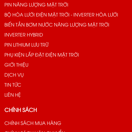
PIN NĂNG LƯỢNG MẶT TRỜI
BỘ HÒA LƯỚI ĐIỆN MẶT TRỜI - INVERTER HÒA LƯỚI
BIẾN TẦN BƠM NƯỚC NĂNG LƯỢNG MẶT TRỜI
INVERTER HYBRID
PIN LITHIUM LƯU TRỮ
PHỤ KIỆN LẮP ĐẶT ĐIỆN MẶT TRỜI
GIỚI THIỆU
DỊCH VỤ
TIN TỨC
LIÊN HỆ
CHÍNH SÁCH
CHÍNH SÁCH MUA HÀNG