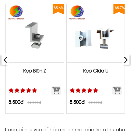
8%
-85.6%
-85.7%
‹
›
Kẹp Biên Z
Kẹp Giữa U
8.500đ
8.500đ
59.000đ
59.500đ
Trong kỷ nguyên số hóa mạnh mẽ, các trạm thu phát