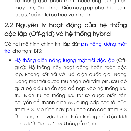
xa thông qua phần mềm hoặc ứng dụng trên
máy tính, điện thoại. Điều này giúp phát hiện sớm
các sự cố và tối ưu hóa vận hành.
2.2 Nguyên lý hoạt động của hệ thống
độc lập (Off-grid) và hệ thống hybrid
Có hai mô hình chính khi lắp đặt
pin năng lượng mặt
trời
cho trạm BTS:
Hệ thống điện năng lượng mặt trời độc lập
(Off-
grid): Hệ thống này hoạt động hoàn toàn độc
lập, không kết nối với lưới điện quốc gia. Năng
lượng mặt trời được thu nhận bởi tấm pin, sau đó
qua bộ điều khiển sạc để nạp vào hệ thống lưu
trữ. Điện từ hệ thống lưu trữ sẽ được biến tần
chuyển đổi thành điện AC cung cấp cho tải của
trạm BTS. Mô hình này phù hợp cho các trạm BTS
ở những khu vực hoàn toàn không có điện lưới
hoặc lưới điện cực kỳ không ổn định.