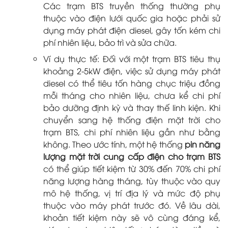
Các trạm BTS truyền thống thường phụ
thuộc vào điện lưới quốc gia hoặc phải sử
dụng máy phát điện diesel, gây tốn kém chi
phí nhiên liệu, bảo trì và sửa chữa.
Ví dụ thực tế: Đối với một trạm BTS tiêu thụ
khoảng 2-5kW điện, việc sử dụng máy phát
diesel có thể tiêu tốn hàng chục triệu đồng
mỗi tháng cho nhiên liệu, chưa kể chi phí
bảo dưỡng định kỳ và thay thế linh kiện. Khi
chuyển sang hệ thống điện mặt trời cho
trạm BTS, chi phí nhiên liệu gần như bằng
không. Theo ước tính, một hệ thống
pin năng
lượng mặt trời cung cấp điện cho trạm BTS
có thể giúp tiết kiệm từ 30% đến 70% chi phí
năng lượng hàng tháng, tùy thuộc vào quy
mô hệ thống, vị trí địa lý và mức độ phụ
thuộc vào máy phát trước đó. Về lâu dài,
khoản tiết kiệm này sẽ vô cùng đáng kể,