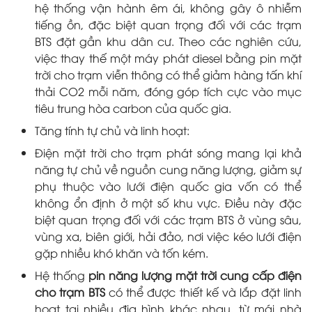
hệ thống vận hành êm ái, không gây ô nhiễm
tiếng ồn, đặc biệt quan trọng đối với các trạm
BTS đặt gần khu dân cư. Theo các nghiên cứu,
việc thay thế một máy phát diesel bằng pin mặt
trời cho trạm viễn thông có thể giảm hàng tấn khí
thải CO2 mỗi năm, đóng góp tích cực vào mục
tiêu trung hòa carbon của quốc gia.
Tăng tính tự chủ và linh hoạt:
Điện mặt trời cho trạm phát sóng mang lại khả
năng tự chủ về nguồn cung năng lượng, giảm sự
phụ thuộc vào lưới điện quốc gia vốn có thể
không ổn định ở một số khu vực. Điều này đặc
biệt quan trọng đối với các trạm BTS ở vùng sâu,
vùng xa, biên giới, hải đảo, nơi việc kéo lưới điện
gặp nhiều khó khăn và tốn kém.
Hệ thống
pin năng lượng mặt trời cung cấp điện
cho trạm BTS
có thể được thiết kế và lắp đặt linh
hoạt tại nhiều địa hình khác nhau, từ mái nhà