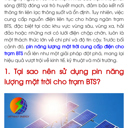
sóng (BTS) đóng vai trò huyết mạch, đảm bảo kết nối
thông tin liên lạc thông suốt và ổn định. Tuy nhiên, việc
cung cấp nguồn điện liên tục cho hàng ngàn trạm
BTS, đặc biệt tại các khu vực vùng sâu, vùng xa, hải
đảo hoặc những nơi có lưới điện chập chờn, luôn là
một thách thức lớn về chi phí và độ tin cậy. Trước bối
cảnh đó,
pin năng lượng mặt trời cung cấp điện cho
trạm BTS
nổi lên như một giải pháp đột phá, mang lại
hiệu quả vượt trội về kinh tế, kỹ thuật và môi trường.
1. Tại sao nên sử dụng pin năng
lượng mặt trời cho trạm BTS?