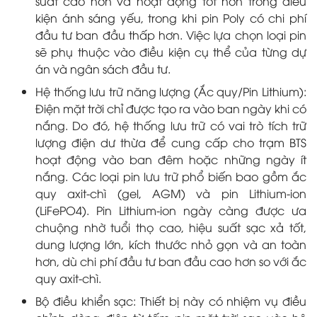
suất cao hơn và hoạt động tốt hơn trong điều
kiện ánh sáng yếu, trong khi pin Poly có chi phí
đầu tư ban đầu thấp hơn. Việc lựa chọn loại pin
sẽ phụ thuộc vào điều kiện cụ thể của từng dự
án và ngân sách đầu tư.
Hệ thống lưu trữ năng lượng (Ắc quy/Pin Lithium):
Điện mặt trời chỉ được tạo ra vào ban ngày khi có
nắng. Do đó, hệ thống lưu trữ có vai trò tích trữ
lượng điện dư thừa để cung cấp cho trạm BTS
hoạt động vào ban đêm hoặc những ngày ít
nắng. Các loại pin lưu trữ phổ biến bao gồm ắc
quy axit-chì (gel, AGM) và pin Lithium-ion
(LiFePO4). Pin Lithium-ion ngày càng được ưa
chuộng nhờ tuổi thọ cao, hiệu suất sạc xả tốt,
dung lượng lớn, kích thước nhỏ gọn và an toàn
hơn, dù chi phí đầu tư ban đầu cao hơn so với ắc
quy axit-chì.
Bộ điều khiển sạc: Thiết bị này có nhiệm vụ điều