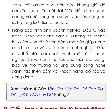
trạm, cột anten cho đến các khung giá đỡ
chuyên dụng trên mặt đất. Việc triển khai nhanh
chóng và dễ dàng hơn so với việc xây dựng cơ
sở hạ tầng lưới điện phức tạp.
Nâng cao hình ảnh doanh nghiệp: Đầu tư vào
năng lượng sạch cho trạm BTS không chỉ mang
lại lợi ích kinh tế và vận hành mà còn giúp nâng
cao hình ảnh và uy tín của doanh nghiệp. Điều
này thể hiện cam kết mạnh mẽ của doanh
nghiệp đối với các mục tiêu phát triển bền vững,
bảo vệ môi trường và ứng dụng công nghệ
xanh, tạo thiện cảm với khách hàng, đối tác và
cộng đồng.
Xem thêm: # Các
Tấm Pin Mặt Trời Có Tạo Ra
Dòng Điện AC hay DC
Không?
2. Cấu tạo và nguyên lý hoạt động