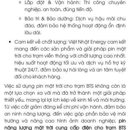
Lắp đặt & Vận hành: Thi công chuyên
nghiệp, an toàn, đúng tiến độ.
Bảo trì & Bảo dưỡng: Dịch vụ hậu mãi chu
đáo, đảm bảo hệ thống hoạt động ổn định
lâu dài.
Cam kết về chất lượng: Việt Nhật Energy cam kết
mang đến các sản phẩm và giải pháp pin mặt
trời cho trạm viễn thông với chất lượng cao nhất,
hiệu suất hoạt động tối ưu và dịch vụ hỗ trợ kỹ
thuật 24/7, đảm bảo sự hài lòng và an tâm tuyệt
đối cho khách hàng.
Việc sử dụng pin mặt trời cho trạm BTS không còn là
một lựa chọn xa vời mà đã trở thành một giải pháp
thiết yếu, mang lại lợi ích kép về kinh tế và môi trường.
Từ việc cắt giảm đáng kể chi phí vận hành, đảm bảo
an ninh năng lượng, đến việc góp phần bảo vệ môi
trường và nâng cao hình ảnh doanh nghiệp,
pin
năng lượng mặt trời cung cấp điện cho trạm BTS