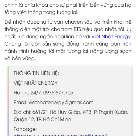
chính là chìa khóa cho sự phát triển bền vững của hạ
tầng viễn thông trong tương lai.
Để nhận được sự tư vấn chuyên sâu và triển khai hệ
thống điện mặt trời cho trạm BTS hiệu quả nhất, tối ưu
nhất, xin đừng ngần ngại liên hệ với
Việt Nhật Energy
.
Chúng tôi luôn sẵn sàng đồng hành cùng bạn trên
hành trình hướng tới một tương lai năng lượng sạch
và bền vững.
THÔNG TIN LIÊN HỆ:
VIỆT NHẬT ENERGY
Hotline 24/7: 0976.677.705
Email: vietnhatenergy@gmail.com
Địa chỉ: 661/21 Hà Huy Giáp, KP.3, P. Thạnh Xuân,
Quận 12, TP. Hồ Chí Minh
Fanpage: