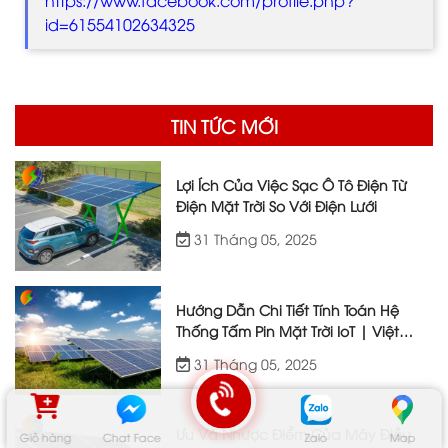
https://www.facebook.com/profile.php?
id=61554102634325
TIN TỨC MỚI
Lợi Ích Của Việc Sạc Ô Tô Điện Từ
Điện Mặt Trời So Với Điện Lưới
31 Tháng 05, 2025
Hướng Dẫn Chi Tiết Tính Toán Hệ
Thống Tấm Pin Mặt Trời IoT | Việt
Nhật Energy
31 Tháng 05, 2025
Ưu Và Nhược Điểm Của Máy Điều
Giỏ hàng
Chat Face
Zalo
Map