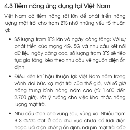
4.3 Tiềm năng ứng dụng tại Việt Nam
Việt Nam có tiềm năng rất lớn để phát triển năng
lượng mặt trời cho trạm BTS nhờ những yếu tố thuận
lợi:
Số lượng trạm BTS lớn và ngày càng tăng: Với sự
phát triển của mạng 4G, 5G và nhu cầu kết nối
dữ liệu ngày càng cao, số lượng trạm BTS sẽ tiếp
tục gia tăng, kéo theo nhu cầu về nguồn điện ổn
định.
Điều kiện khí hậu thuận lợi: Việt Nam nằm trong
vành đai bức xạ mặt trời của thế giới, với số giờ
nắng trung bình hàng năm cao (từ 1.600 đến
2.700 giờ), rất lý tưởng cho việc khai thác năng
lượng mặt trời.
Nhu cầu điện cho vùng sâu, vùng xa: Nhiều trạm
BTS được đặt ở các khu vực chưa có lưới điện
hoặc lưới điện không ổn định, nơi pin mặt trời cấp