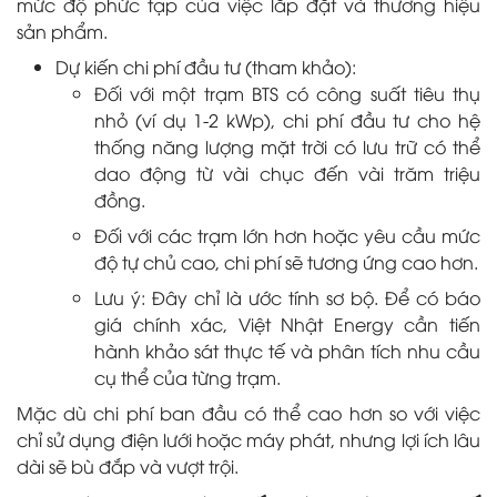
mức độ phức tạp của việc lắp đặt và thương hiệu
sản phẩm.
Dự kiến chi phí đầu tư (tham khảo):
Đối với một trạm BTS có công suất tiêu thụ
nhỏ (ví dụ 1-2 kWp), chi phí đầu tư cho hệ
thống năng lượng mặt trời có lưu trữ có thể
dao động từ vài chục đến vài trăm triệu
đồng.
Đối với các trạm lớn hơn hoặc yêu cầu mức
độ tự chủ cao, chi phí sẽ tương ứng cao hơn.
Lưu ý: Đây chỉ là ước tính sơ bộ. Để có báo
giá chính xác, Việt Nhật Energy cần tiến
hành khảo sát thực tế và phân tích nhu cầu
cụ thể của từng trạm.
Mặc dù chi phí ban đầu có thể cao hơn so với việc
chỉ sử dụng điện lưới hoặc máy phát, nhưng lợi ích lâu
dài sẽ bù đắp và vượt trội.