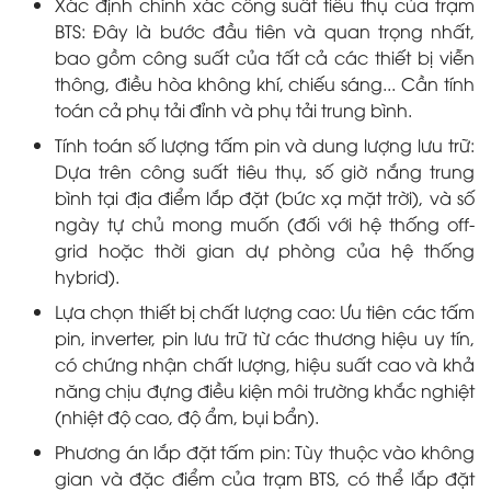
Xác định chính xác công suất tiêu thụ của trạm
BTS: Đây là bước đầu tiên và quan trọng nhất,
bao gồm công suất của tất cả các thiết bị viễn
thông, điều hòa không khí, chiếu sáng... Cần tính
toán cả phụ tải đỉnh và phụ tải trung bình.
Tính toán số lượng tấm pin và dung lượng lưu trữ:
Dựa trên công suất tiêu thụ, số giờ nắng trung
bình tại địa điểm lắp đặt (bức xạ mặt trời), và số
ngày tự chủ mong muốn (đối với hệ thống off-
grid hoặc thời gian dự phòng của hệ thống
hybrid).
Lựa chọn thiết bị chất lượng cao: Ưu tiên các tấm
pin, inverter, pin lưu trữ từ các thương hiệu uy tín,
có chứng nhận chất lượng, hiệu suất cao và khả
năng chịu đựng điều kiện môi trường khắc nghiệt
(nhiệt độ cao, độ ẩm, bụi bẩn).
Phương án lắp đặt tấm pin: Tùy thuộc vào không
gian và đặc điểm của trạm BTS, có thể lắp đặt