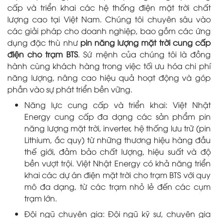
cấp và triển khai các hệ thống điện mặt trời chất
lượng cao tại Việt Nam. Chúng tôi chuyên sâu vào
các giải pháp cho doanh nghiệp, bao gồm các ứng
dụng đặc thù như
pin năng lượng mặt trời cung cấp
điện cho trạm BTS
. Sứ mệnh của chúng tôi là đồng
hành cùng khách hàng trong việc tối ưu hóa chi phí
năng lượng, nâng cao hiệu quả hoạt động và góp
phần vào sự phát triển bền vững.
Năng lực cung cấp và triển khai: Việt Nhật
Energy cung cấp đa dạng các sản phẩm pin
năng lượng mặt trời, inverter, hệ thống lưu trữ (pin
Lithium, ắc quy) từ những thương hiệu hàng đầu
thế giới, đảm bảo chất lượng, hiệu suất và độ
bền vượt trội. Việt Nhật Energy có khả năng triển
khai các dự án điện mặt trời cho trạm BTS với quy
mô đa dạng, từ các trạm nhỏ lẻ đến các cụm
trạm lớn.
Đội ngũ chuyên gia: Đội ngũ kỹ sư, chuyên gia