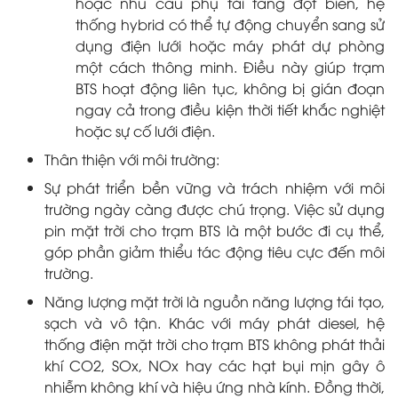
hoặc nhu cầu phụ tải tăng đột biến, hệ
thống hybrid có thể tự động chuyển sang sử
dụng điện lưới hoặc máy phát dự phòng
một cách thông minh. Điều này giúp trạm
BTS hoạt động liên tục, không bị gián đoạn
ngay cả trong điều kiện thời tiết khắc nghiệt
hoặc sự cố lưới điện.
Thân thiện với môi trường:
Sự phát triển bền vững và trách nhiệm với môi
trường ngày càng được chú trọng. Việc sử dụng
pin mặt trời cho trạm BTS là một bước đi cụ thể,
góp phần giảm thiểu tác động tiêu cực đến môi
trường.
Năng lượng mặt trời là nguồn năng lượng tái tạo,
sạch và vô tận. Khác với máy phát diesel, hệ
thống điện mặt trời cho trạm BTS không phát thải
khí CO2, SOx, NOx hay các hạt bụi mịn gây ô
nhiễm không khí và hiệu ứng nhà kính. Đồng thời,