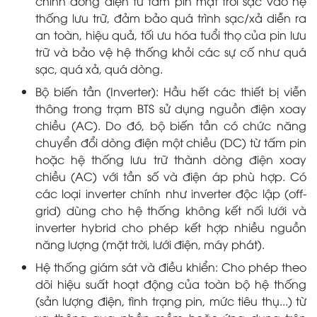
chỉnh dòng điện từ tấm pin mặt trời sạc vào hệ
thống lưu trữ, đảm bảo quá trình sạc/xả diễn ra
an toàn, hiệu quả, tối ưu hóa tuổi thọ của pin lưu
trữ và bảo vệ hệ thống khỏi các sự cố như quá
sạc, quá xả, quá dòng.
Bộ biến tần (Inverter): Hầu hết các thiết bị viễn
thông trong trạm BTS sử dụng nguồn điện xoay
chiều (AC). Do đó, bộ biến tần có chức năng
chuyển đổi dòng điện một chiều (DC) từ tấm pin
hoặc hệ thống lưu trữ thành dòng điện xoay
chiều (AC) với tần số và điện áp phù hợp. Có
các loại inverter chính như inverter độc lập (off-
grid) dùng cho hệ thống không kết nối lưới và
inverter hybrid cho phép kết hợp nhiều nguồn
năng lượng (mặt trời, lưới điện, máy phát).
Hệ thống giám sát và điều khiển: Cho phép theo
dõi hiệu suất hoạt động của toàn bộ hệ thống
(sản lượng điện, tình trạng pin, mức tiêu thụ...) từ