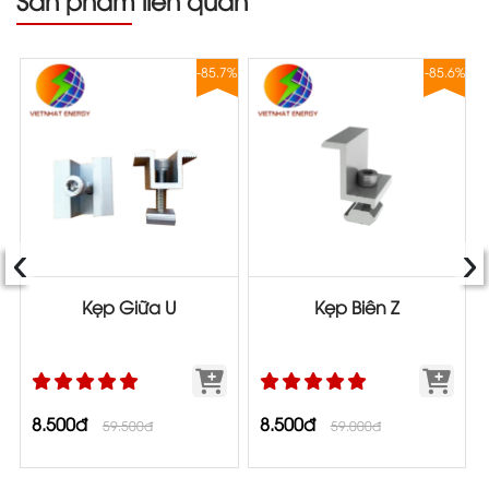
Sản phẩm liên quan
8%
-85.7%
-85.6%
‹
›
Kẹp Giữa U
Kẹp Biên Z
8.500đ
8.500đ
59.500đ
59.000đ