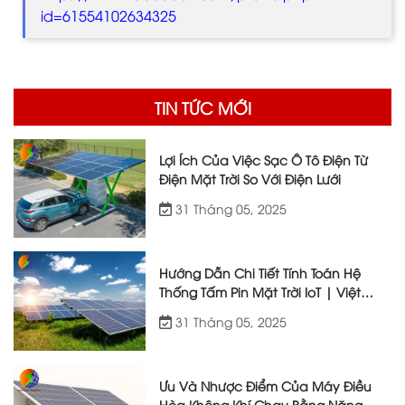
id=61554102634325
TIN TỨC MỚI
Lợi Ích Của Việc Sạc Ô Tô Điện Từ
Điện Mặt Trời So Với Điện Lưới
31 Tháng 05, 2025
Hướng Dẫn Chi Tiết Tính Toán Hệ
Thống Tấm Pin Mặt Trời IoT | Việt
Nhật Energy
31 Tháng 05, 2025
Ưu Và Nhược Điểm Của Máy Điều
Hòa Không Khí Chạy Bằng Năng