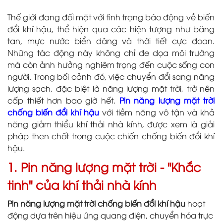
Thế giới đang đối mặt với tình trạng báo động về biến
đổi khí hậu, thể hiện qua các hiện tượng như băng
tan, mực nước biển dâng và thời tiết cực đoan.
Những tác động này không chỉ đe dọa môi trường
mà còn ảnh hưởng nghiêm trọng đến cuộc sống con
người. Trong bối cảnh đó, việc chuyển đổi sang năng
lượng sạch, đặc biệt là năng lượng mặt trời, trở nên
cấp thiết hơn bao giờ hết.
Pin năng lượng mặt trời
chống biến đổi khí hậu
với tiềm năng vô tận và khả
năng giảm thiểu khí thải nhà kính, được xem là giải
pháp then chốt trong cuộc chiến chống biến đổi khí
hậu.
1. Pin năng lượng mặt trời - "Khắc
tinh" của khí thải nhà kính
Pin năng lượng mặt trời chống biến đổi khí hậu
hoạt
động dựa trên hiệu ứng quang điện, chuyển hóa trực