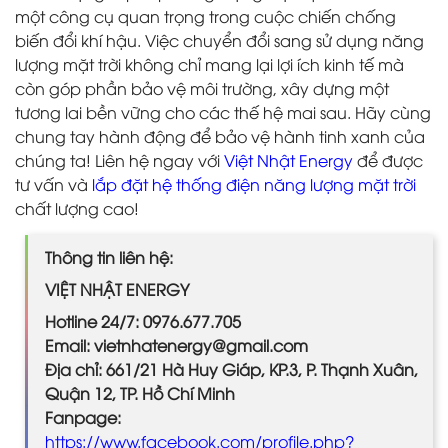
một công cụ quan trọng trong cuộc chiến chống
biến đổi khí hậu. Việc chuyển đổi sang sử dụng năng
lượng mặt trời không chỉ mang lại lợi ích kinh tế mà
còn góp phần bảo vệ môi trường, xây dựng một
tương lai bền vững cho các thế hệ mai sau. Hãy cùng
chung tay hành động để bảo vệ hành tinh xanh của
chúng ta! Liên hệ ngay với
Việt Nhật Energy
để được
tư vấn và
lắp đặt hệ thống điện năng lượng mặt trời
chất lượng cao!
Thông tin liên hệ:
VIỆT NHẬT ENERGY
Hotline 24/7: 0976.677.705
Email: vietnhatenergy@gmail.com
Địa chỉ: 661/21 Hà Huy Giáp, KP.3, P. Thạnh Xuân,
Quận 12, TP. Hồ Chí Minh
Fanpage:
https://www.facebook.com/profile.php?