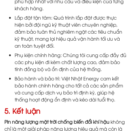
phù hợp nhất với nhu cầu và điều kiện của từng
khách hàng.
Lắp đặt tận tâm: Quá trình lắp đặt được thực
hiện bởi đội ngũ kỹ thuật viên chuyên nghiệp,
đảm bảo tuân thủ nghiêm ngặt các tiêu chuẩn
kỹ thuật, mang lại hiệu quả vận hành tối ưu và
an toàn tuyệt đối.
Phụ kiện chính hãng: Chúng tôi cung cấp đầy đủ
các phụ kiện đi kèm chất lượng cao, đảm bảo
tính đồng bộ và ổn định của hệ thống.
Bảo hành và bảo trì: Việt Nhật Energy cam kết
bảo hành chính hãng cho tất cả các sản phẩm
và cung cấp dịch vụ bảo trì định kỳ, giúp hệ
thống hoạt động ổn định và kéo dài tuổi thọ.
5. Kết luận
Pin năng lượng mặt trời chống biến đổi khí hậu
không
chỉ là một giải pháp năng lượng hiệu quả mà còn là