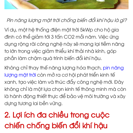
Pin năng lượng mặt trời chống biến đổi khí hậu là gì?
Ví dụ, một hệ thống điện mặt trời 5kWp cho hộ gia
đình có thể giảm tới 3 tấn CO2 mỗi năm. Việc ứng
dụng rộng rãi công nghệ này sẽ mang lại tiềm năng
to lớn trong việc giảm thiểu khí thải nhà kính, góp
phần làm chậm quá trình biến đổi khí hậu.
Không chỉ thay thế năng lượng hóa thạch,
pin năng
lượng mặt trời
còn mở ra cơ hội phát triển kinh tế
xanh, tạo việc làm và thúc đẩy công nghệ mới. Đây
không chỉ là một lựa chọn kinh tế thông minh mà còn
là hành động thiết thực để bảo vệ môi trường và xây
dựng tương lai bền vững.
2. Lợi ích đa chiều trong cuộc
chiến chống biến đổi khí hậu