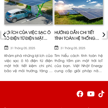
‹
›
A
LỢI ÍCH CỦA VIỆC SẠC Ô
HƯỚNG DẪN CHI TIẾT
Ư
TÔ ĐIỆN TỪ ĐIỆN MẶT
TÍNH TOÁN HỆ THỐNG
M
TRỜI SO VỚI ĐIỆN LƯỚI
TẤM PIN MẶT TRỜI IOT |
K
31 Tháng 05, 2025
31 Tháng 05, 2025
VIỆT NHẬT ENERGY
L
và
Khám phá những lợi ích của
Tìm hiểu cách tính toán hệ
P
ều
việc sạc ô tô điện từ điện
thống tấm pin mặt trời IoT
n
ng
mặt trời: tiết kiệm chi phí,
của bạn. Việt Nhật Energy
h
ệt
bảo vệ môi trường, tăng tự
cung cấp giải pháp năng
n
ểu
chủ. Việt Nhật Energy đồng
lượng tin cậy.
N
ầu
hành cùng bạn.
r
t