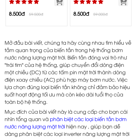
8.500đ
8.500đ
59.500đ
59.000đ
Mở đầu bài viết, chúng ta hãy cùng nhau tìm hiểu về
tầm quan trọng của biến tần trong hệ thống bơm
nước năng lượng mặt trời. Biến tần đóng vai trò như
"trái tim" của hệ thống, giúp chuyển đổi dòng điện
một chiều (DC) từ các tấm pin mặt trời thành dòng
điện xoay chiều (AC) phù hợp máy bơm nước. Việc
lựa chọn đúng loại biến tần không chỉ đảm bảo hiệu
suất hoạt động tối ưu mà còn kéo dài tuổi thọ của
toàn bộ hệ thống.
Mục đích của bài viết này là cung cấp cho bạn cái
nhìn tổng quan và
phân biệt các loại biến tần bơm
nước năng lượng mặt trời
hiện nay , giúp bạn dễ
dàng phân biệt các loại inverter năng lượng mặt trời