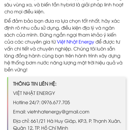
sâu vùng xa, và biến tần hybrid là giải pháp linh hoạt
cho mọi điều kiện.
Để đảm bảo bạn đưa ra lựa chọn tốt nhất, hãy xác
định rõ nhu cầu sử dụng, điều kiện địa lý và ngân
sách của mình. Đừng ngần ngại tham khảo ý kiến
của các chuyên gia từ
Việt Nhật Energy
để được tư
vấn chi tiết và chuyên nghiệp. Chúng tôi luôn sẵn
lòng đồng hành cùng bạn trên hành trình xây dựng
hệ thống bơm nước năng lượng mặt trời hiệu quả và
bền vững!
THÔNG TIN LIÊN HỆ:
VIỆT NHẬT ENERGY
Hotline 24/7: 0976.677.705
Email: vietnhatenergy@gmail.com
Địa chỉ: 661/21 Hà Huy Giáp, KP.3, P. Thạnh Xuân,
Quận 12, TP. Hồ Chí Minh