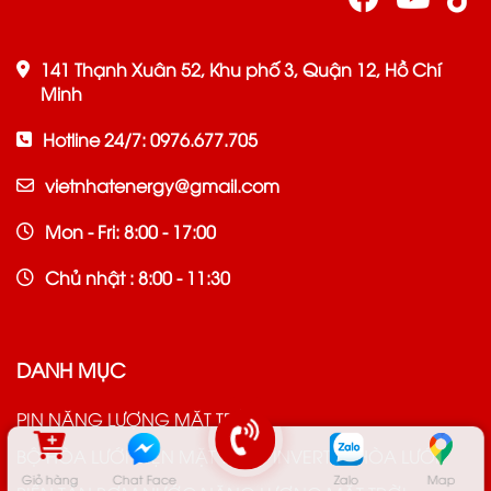
141 Thạnh Xuân 52, Khu phố 3, Quận 12, Hồ Chí
Minh
Hotline 24/7: 0976.677.705
vietnhatenergy@gmail.com
Mon - Fri: 8:00 - 17:00
Chủ nhật : 8:00 - 11:30
DANH MỤC
PIN NĂNG LƯỢNG MẶT TRỜI
BỘ HÒA LƯỚI ĐIỆN MẶT TRỜI - INVERTER HÒA LƯỚI
Giỏ hàng
Chat Face
Zalo
Map