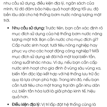
nhu cầu sử dụng, điều kiện địa lý, ngân sách của
mình, từ đó đảm bảo hiệu quả hoạt động tối ưu, độ
bền lâu dài cho hệ thống bơm nước năng lượng mặt
trời.
Nhu cầu sử dụng:
Trước tiên, bạn cần xác định rõ
mục đích sử dụng của hệ thống bơm nước năng
lượng mặt trời. Bạn cần nước cho mục đích gì?
Cấp nước sinh hoạt, tưới tiêu nông nghiệp hay
phục vụ cho các hoạt động công nghiệp? Mỗi
mục đích sử dụng sẽ đòi hỏi một loại biến tần,
công suất khác nhau. Ví dụ, nếu bạn cần cấp
nước sinh hoạt cho gia đình ở vùng sâu vùng xa,
biến tần độc lập kết hợp với hệ thống lưu trữ ắc
quy là lựa chọn phù hợp. Trong khi đó, nếu bạn
cần tưới tiêu cho một trang trại lớn gần khu dân
cư, biến tần hòa lưới là giải pháp kinh tế, hiệu
quả hơn.
Điều kiện địa lý:
Vị trí lắp đặt hệ thống cũng là