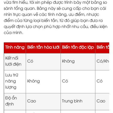
vừa tìm hiểu, tôi xin phép được trình bày một bảng so
sánh tổng quan. Bảng này sẽ cung cấp cho bạn cái
nhìn trực quan về các tính năng, ưu điểm, nhược
điểm của từng loại biến tần, từ đó giúp bạn đưa ra
quyết định lựa chọn phù hợp nhất nhu cầu, điều kiện
của mình.
Tính năng
Biến tần hòa lưới
Biến tần độc lập
Biến tần
Kết nối
Có
Không
Có/Khô
lưới điện
Lưu trữ
năng
Không
Có
Có
lượng
Độ ổn
Cao
Trung bình
Cao
định