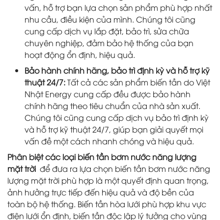
vấn, hỗ trợ bạn lựa chọn sản phẩm phù hợp nhất
nhu cầu, điều kiện của mình. Chúng tôi cũng
cung cấp dịch vụ lắp đặt, bảo trì, sửa chữa
chuyên nghiệp, đảm bảo hệ thống của bạn
hoạt động ổn định, hiệu quả.
Bảo hành chính hãng, bảo trì định kỳ và hỗ trợ kỹ
thuật 24/7:
Tất cả các sản phẩm biến tần do Việt
Nhật Energy cung cấp đều được bảo hành
chính hãng theo tiêu chuẩn của nhà sản xuất.
Chúng tôi cũng cung cấp dịch vụ bảo trì định kỳ
và hỗ trợ kỹ thuật 24/7, giúp bạn giải quyết mọi
vấn đề một cách nhanh chóng và hiệu quả.
Phân biệt các loại biến tần bơm nước năng lượng
mặt trời
để đưa ra lựa chọn biến tần bơm nước năng
lượng mặt trời phù hợp là một quyết định quan trọng,
ảnh hưởng trực tiếp đến hiệu quả và độ bền của
toàn bộ hệ thống. Biến tần hòa lưới phù hợp khu vực
điện lưới ổn định, biến tần độc lập lý tưởng cho vùng