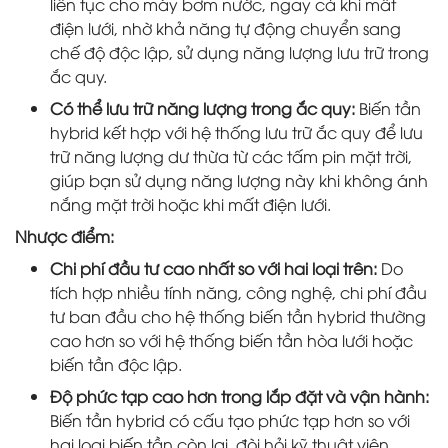
liên tục cho máy bơm nước, ngay cả khi mất
điện lưới, nhờ khả năng tự động chuyển sang
chế độ độc lập, sử dụng năng lượng lưu trữ trong
ắc quy.
Có thể lưu trữ năng lượng trong ắc quy:
Biến tần
hybrid kết hợp với hệ thống lưu trữ ắc quy để lưu
trữ năng lượng dư thừa từ các tấm pin mặt trời,
giúp bạn sử dụng năng lượng này khi không ánh
nắng mặt trời hoặc khi mất điện lưới.
Nhược điểm:
Chi phí đầu tư cao nhất so với hai loại trên:
Do
tích hợp nhiều tính năng, công nghệ, chi phí đầu
tư ban đầu cho hệ thống biến tần hybrid thường
cao hơn so với hệ thống biến tần hòa lưới hoặc
biến tần độc lập.
Độ phức tạp cao hơn trong lắp đặt và vận hành:
Biến tần hybrid có cấu tạo phức tạp hơn so với
hai loại biến tần còn lại, đòi hỏi kỹ thuật viên