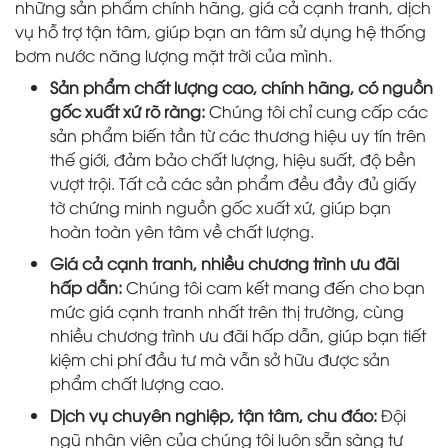
những sản phẩm chính hãng, giá cả cạnh tranh, dịch
vụ hỗ trợ tận tâm, giúp bạn an tâm sử dụng hệ thống
bơm nước năng lượng mặt trời của mình.
Sản phẩm chất lượng cao, chính hãng, có nguồn
gốc xuất xứ rõ ràng:
Chúng tôi chỉ cung cấp các
sản phẩm biến tần từ các thương hiệu uy tín trên
thế giới, đảm bảo chất lượng, hiệu suất, độ bền
vượt trội. Tất cả các sản phẩm đều đầy đủ giấy
tờ chứng minh nguồn gốc xuất xứ, giúp bạn
hoàn toàn yên tâm về chất lượng.
Giá cả cạnh tranh, nhiều chương trình ưu đãi
hấp dẫn:
Chúng tôi cam kết mang đến cho bạn
mức giá cạnh tranh nhất trên thị trường, cùng
nhiều chương trình ưu đãi hấp dẫn, giúp bạn tiết
kiệm chi phí đầu tư mà vẫn sở hữu được sản
phẩm chất lượng cao.
Dịch vụ chuyên nghiệp, tận tâm, chu đáo:
Đội
ngũ nhân viên của chúng tôi luôn sẵn sàng tư