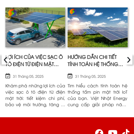
‹
›
A
LỢI ÍCH CỦA VIỆC SẠC Ô
HƯỚNG DẪN CHI TIẾT
Ư
TÔ ĐIỆN TỪ ĐIỆN MẶT
TÍNH TOÁN HỆ THỐNG
M
TRỜI SO VỚI ĐIỆN LƯỚI
TẤM PIN MẶT TRỜI IOT |
K
31 Tháng 05, 2025
31 Tháng 05, 2025
VIỆT NHẬT ENERGY
L
và
Khám phá những lợi ích của
Tìm hiểu cách tính toán hệ
P
ều
việc sạc ô tô điện từ điện
thống tấm pin mặt trời IoT
n
ng
mặt trời: tiết kiệm chi phí,
của bạn. Việt Nhật Energy
h
ệt
bảo vệ môi trường, tăng tự
cung cấp giải pháp năng
n
ểu
chủ. Việt Nhật Energy đồng
lượng tin cậy.
N
ầu
hành cùng bạn.
r
t