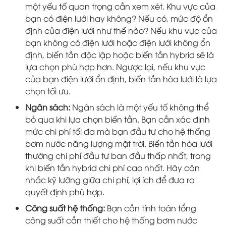
một yếu tố quan trọng cần xem xét. Khu vực của
bạn có điện lưới hay không? Nếu có, mức độ ổn
định của điện lưới như thế nào? Nếu khu vực của
bạn không có điện lưới hoặc điện lưới không ổn
định, biến tần độc lập hoặc biến tần hybrid sẽ là
lựa chọn phù hợp hơn. Ngược lại, nếu khu vực
của bạn điện lưới ổn định, biến tần hòa lưới là lựa
chọn tối ưu.
Ngân sách:
Ngân sách là một yếu tố không thể
bỏ qua khi lựa chọn biến tần. Bạn cần xác định
mức chi phí tối đa mà bạn đầu tư cho hệ thống
bơm nước năng lượng mặt trời. Biến tần hòa lưới
thường chi phí đầu tư ban đầu thấp nhất, trong
khi biến tần hybrid chi phí cao nhất. Hãy cân
nhắc kỹ lưỡng giữa chi phí, lợi ích để đưa ra
quyết định phù hợp.
Công suất hệ thống:
Bạn cần tính toán tổng
công suất cần thiết cho hệ thống bơm nước