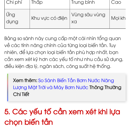
Chi phí
Thấp
Trung bình
Cao
Ứng
Vùng sâu vùng
Khu vực có điện
Mọi khu
dụng
xa
Bảng so sánh này cung cấp một cái nhìn tổng quan
về các tính năng chính của từng loại biến tần. Tuy
nhiên, để lựa chọn loại biến tần phù hợp nhất, bạn
cần xem xét kỹ hơn các yếu tố như nhu cầu sử dụng,
điều kiện địa lý, ngân sách, công suất hệ thống.
Xem thêm:
So Sánh Biến Tần Bơm Nước Năng
Lượng Mặt Trời và Máy Bơm Nước
Thông Thường
Chi Tiết
5. Các yếu tố cần xem xét khi lựa
chọn biến tần