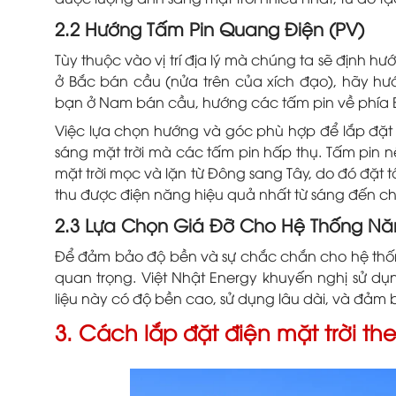
2.2 Hướng Tấm Pin Quang Điện (PV)
Tùy thuộc vào vị trí địa lý mà chúng ta sẽ định h
ở Bắc bán cầu (nửa trên của xích đạo), hãy hư
bạn ở Nam bán cầu, hướng các tấm pin về phía 
Việc lựa chọn hướng và góc phù hợp để lắp đặt h
sáng mặt trời mà các tấm pin hấp thụ. Tấm pin 
mặt trời mọc và lặn từ Đông sang Tây, do đó đặt
thu được điện năng hiệu quả nhất từ sáng đến ch
2.3 Lựa Chọn Giá Đỡ Cho Hệ Thống Năn
Để đảm bảo độ bền và sự chắc chắn cho hệ thống 
quan trọng. Việt Nhật Energy khuyến nghị sử dụ
liệu này có độ bền cao, sử dụng lâu dài, và đảm
3. Cách lắp đặt điện mặt trời th