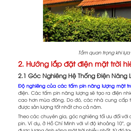
Tầm quan trọng khi lựa
2. Hướng lắp đặt điện mặt trời h
2.1 Góc Nghiêng Hệ Thống Điện Năng L
Độ nghiêng của các tấm pin năng lượng mặt tr
điện. Các tấm pin năng lượng sẽ tạo ra điện n
cao hơn mùa đông. Do đó, các nhà cung cấp t
được sản lượng tốt nhất cho cả năm.
Theo các chuyên gia, góc nghiêng tối ưu đối với cá
pin. Ví dụ, ở Hồ Chí Minh với vĩ độ khoảng 10°, 
được lượng ánh sáng mặt trời nhiều nhất, từ đó tạ