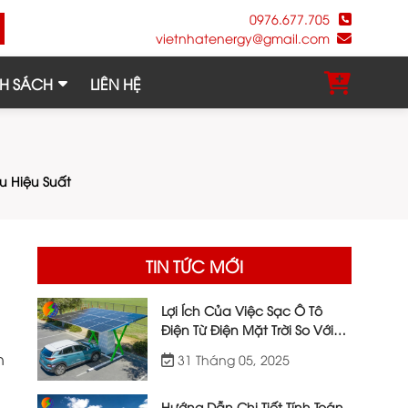
0976.677.705
vietnhatenergy@gmail.com
H SÁCH
LIÊN HỆ
u Hiệu Suất
TIN TỨC MỚI
Lợi Ích Của Việc Sạc Ô Tô
Điện Từ Điện Mặt Trời So Với
Điện Lưới
n
31 Tháng 05, 2025
Hướng Dẫn Chi Tiết Tính Toán