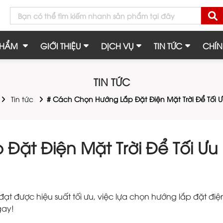
PHẨM
GIỚI THIỆU
DỊCH VỤ
TIN TỨC
CHÍN
TIN TỨC
Tin tức
# Cách Chọn Hướng Lắp Đặt Điện Mặt Trời Để Tối Ư
Đặt Điện Mặt Trời Để Tối Ưu
ạt được hiệu suất tối ưu, việc lựa chọn hướng lắp đặt điệ
gay!