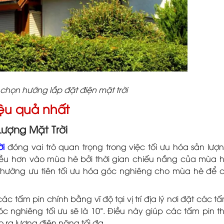
 chọn hướng lắp đặt điện mặt trời
iệu quả nhất
ượng Mặt Trời
ời
đóng vai trò quan trọng trong việc tối ưu hóa sản lượ
hiều hơn vào mùa hè bởi thời gian chiếu nắng của mùa 
hường ưu tiên tối ưu hóa góc nghiêng cho mùa hè để 
c tấm pin chính bằng vĩ độ tại vị trí địa lý nơi đặt các t
góc nghiêng tối ưu sẽ là 10°. Điều này giúp các tấm pin t
o ra lượng điện năng tối đa.