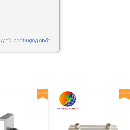
uy tín, chất lượng nhất
-85.6%
-79.7%