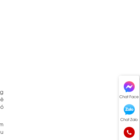
ng
Chat Face
hè
có
Chat Zalo
ấm
hu