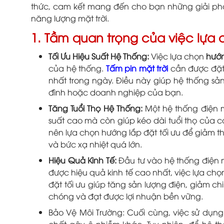
thức, cam kết mang đến cho bạn những giải pháp
năng lượng mặt trời.
1. Tầm quan trọng của việc lựa 
Tối Ưu Hiệu Suất Hệ Thống:
Việc lựa chọn
hướn
của hệ thống.
Tấm pin mặt trời
cần được đặt 
nhất trong ngày. Điều này giúp hệ thống sản
đình hoặc doanh nghiệp của bạn.
Tăng Tuổi Thọ Hệ Thống:
Một hệ thống điện m
suất cao mà còn giúp kéo dài tuổi thọ của 
nên lựa chọn hướng lắp đặt tối ưu để giảm t
và bức xạ nhiệt quá lớn.
Hiệu Quả Kinh Tế:
Đầu tư vào hệ thống điện m
được hiệu quả kinh tế cao nhất, việc lựa ch
đặt tối ưu giúp tăng sản lượng điện, giảm ch
chóng và đạt được lợi nhuận bền vững.
Bảo Vệ Môi Trường: Cuối cùng, việc sử dụng
chất gây ô nhiễm khác. Tuy nhiên, để hệ th