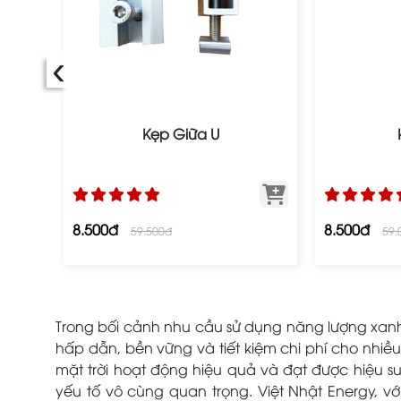
‹
Kẹp Giữa U
8.500đ
8.500đ
59.500đ
59.
Trong bối cảnh nhu cầu sử dụng năng lượng xanh 
hấp dẫn, bền vững và tiết kiệm chi phí cho nhiề
mặt trời hoạt động hiệu quả và đạt được hiệu su
yếu tố vô cùng quan trọng. Việt Nhật Energy, v