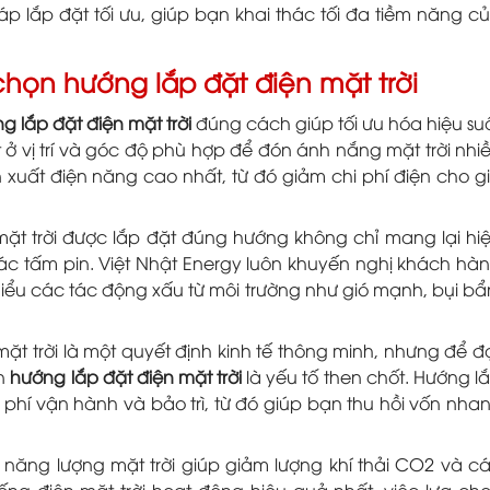
 lắp đặt tối ưu, giúp bạn khai thác tối đa tiềm năng c
chọn hướng lắp đặt điện mặt trời
g lắp đặt điện mặt trời
đúng cách giúp tối ưu hóa hiệu su
ở vị trí và góc độ phù hợp để đón ánh nắng mặt trời nhi
 xuất điện năng cao nhất, từ đó giảm chi phí điện cho g
ặt trời được lắp đặt đúng hướng không chỉ mang lại hi
các tấm pin. Việt Nhật Energy luôn khuyến nghị khách hà
hiểu các tác động xấu từ môi trường như gió mạnh, bụi bẩ
ặt trời là một quyết định kinh tế thông minh, nhưng để đ
ọn
hướng lắp đặt điện mặt trời
là yếu tố then chốt. Hướng l
i phí vận hành và bảo trì, từ đó giúp bạn thu hồi vốn nha
 năng lượng mặt trời giúp giảm lượng khí thải CO2 và c
ống điện mặt trời hoạt động hiệu quả nhất, việc lựa ch