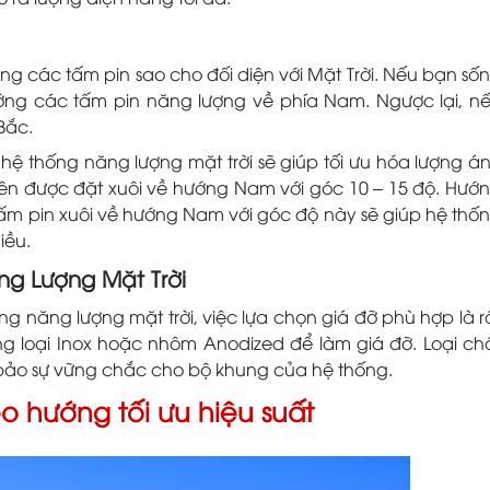
ướng các tấm pin sao cho đối diện với Mặt Trời. Nếu bạn số
ớng các tấm pin năng lượng về phía Nam. Ngược lại, n
Bắc.
ệ thống năng lượng mặt trời sẽ giúp tối ưu hóa lượng á
nên được đặt xuôi về hướng Nam với góc 10 – 15 độ. Hướ
 tấm pin xuôi về hướng Nam với góc độ này sẽ giúp hệ thố
iều.
g Lượng Mặt Trời
năng lượng mặt trời, việc lựa chọn giá đỡ phù hợp là r
ng loại Inox hoặc nhôm Anodized để làm giá đỡ. Loại ch
 bảo sự vững chắc cho bộ khung của hệ thống.
eo hướng tối ưu hiệu suất