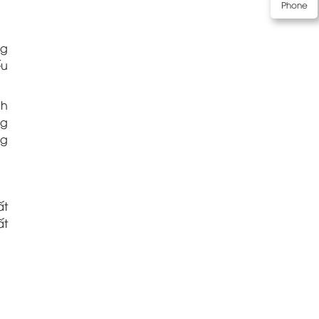
Phone
ng
ếu
nh
ng
ng
ất
ất