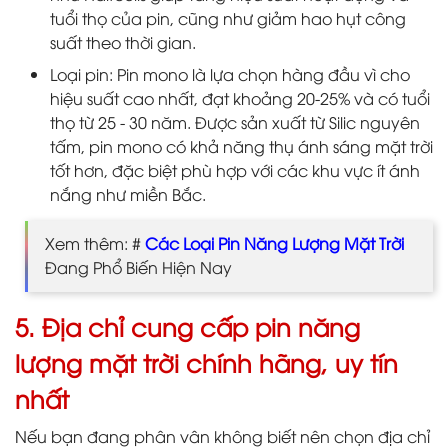
tuổi thọ của pin, cũng như giảm hao hụt công
suất theo thời gian.
Loại pin: Pin mono là lựa chọn hàng đầu vì cho
hiệu suất cao nhất, đạt khoảng 20-25% và có tuổi
thọ từ 25 - 30 năm. Được sản xuất từ Silic nguyên
tấm, pin mono có khả năng thụ ánh sáng mặt trời
tốt hơn, đặc biệt phù hợp với các khu vực ít ánh
nắng như miền Bắc.
Xem thêm: #
Các Loại Pin Năng Lượng Mặt Trời
Đang Phổ Biến Hiện Nay
5. Địa chỉ cung cấp pin năng
lượng mặt trời chính hãng, uy tín
nhất
Nếu bạn đang phân vân không biết nên chọn địa chỉ