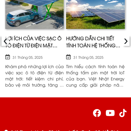
‹
›
A
LỢI ÍCH CỦA VIỆC SẠC Ô
HƯỚNG DẪN CHI TIẾT
Ư
TÔ ĐIỆN TỪ ĐIỆN MẶT
TÍNH TOÁN HỆ THỐNG
M
TRỜI SO VỚI ĐIỆN LƯỚI
TẤM PIN MẶT TRỜI IOT |
K
31 Tháng 05, 2025
31 Tháng 05, 2025
VIỆT NHẬT ENERGY
L
và
Khám phá những lợi ích của
Tìm hiểu cách tính toán hệ
P
ều
việc sạc ô tô điện từ điện
thống tấm pin mặt trời IoT
n
ng
mặt trời: tiết kiệm chi phí,
của bạn. Việt Nhật Energy
h
ệt
bảo vệ môi trường, tăng tự
cung cấp giải pháp năng
n
ểu
chủ. Việt Nhật Energy đồng
lượng tin cậy.
N
ầu
hành cùng bạn.
r
t