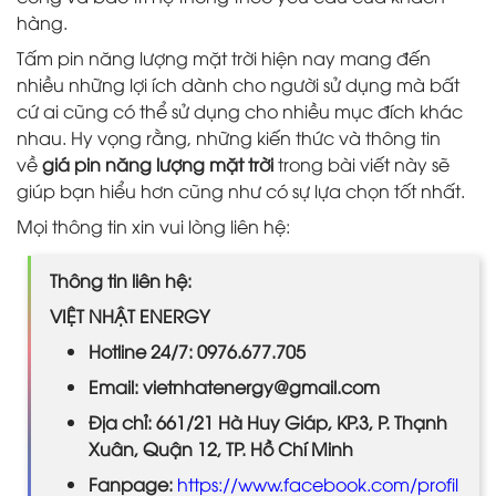
hàng.
Tấm pin năng lượng mặt trời hiện nay mang đến
nhiều những lợi ích dành cho người sử dụng mà bất
cứ ai cũng có thể sử dụng cho nhiều mục đích khác
nhau. Hy vọng rằng, những kiến thức và thông tin
về
giá pin năng lượng mặt trời
trong bài viết này sẽ
giúp bạn hiểu hơn cũng như có sự lựa chọn tốt nhất.
Mọi thông tin xin vui lòng liên hệ:
Thông tin liên hệ:
VIỆT NHẬT ENERGY
Hotline 24/7: 0976.677.705
Email: vietnhatenergy@gmail.com
Địa chỉ: 661/21 Hà Huy Giáp, KP.3, P. Thạnh
Xuân, Quận 12, TP. Hồ Chí Minh
Fanpage:
https://www.facebook.com/profil