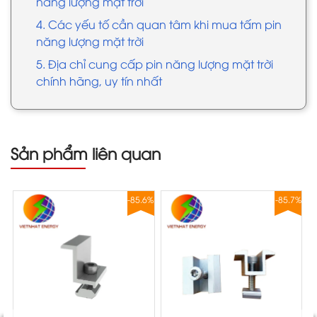
năng lượng mặt trời
4. Các yếu tố cần quan tâm khi mua tấm pin
năng lượng mặt trời
5. Địa chỉ cung cấp pin năng lượng mặt trời
chính hãng, uy tín nhất
Sản phẩm liên quan
8%
-85.6%
-85.7%