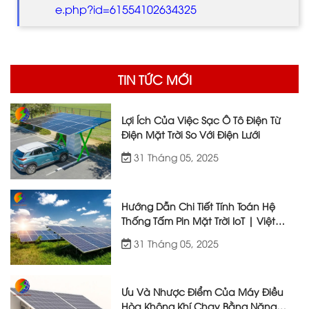
e.php?id=61554102634325
TIN TỨC MỚI
Lợi Ích Của Việc Sạc Ô Tô Điện Từ
Điện Mặt Trời So Với Điện Lưới
31 Tháng 05, 2025
Hướng Dẫn Chi Tiết Tính Toán Hệ
Thống Tấm Pin Mặt Trời IoT | Việt
Nhật Energy
31 Tháng 05, 2025
Ưu Và Nhược Điểm Của Máy Điều
Hòa Không Khí Chạy Bằng Năng