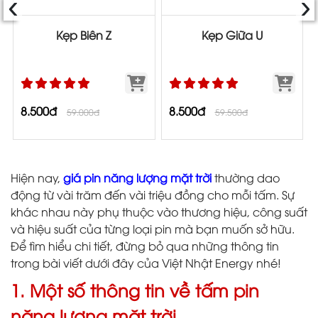
‹
›
Kẹp Biên Z
Kẹp Giữa U
8.500đ
8.500đ
59.000đ
59.500đ
Hiện nay,
giá pin năng lượng mặt trời
thường dao
động từ vài trăm đến vài triệu đồng cho mỗi tấm. Sự
khác nhau này phụ thuộc vào thương hiệu, công suất
và hiệu suất của từng loại pin mà bạn muốn sở hữu.
Để tìm hiểu chi tiết, đừng bỏ qua những thông tin
trong bài viết dưới đây của Việt Nhật Energy nhé!
1. Một số thông tin về tấm pin
năng lượng mặt trời