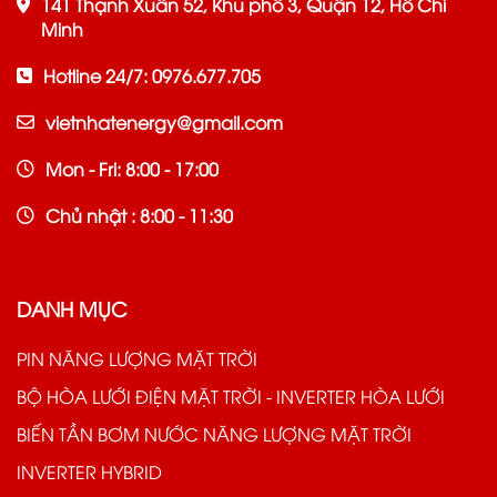
141 Thạnh Xuân 52, Khu phố 3, Quận 12, Hồ Chí
Minh
Hotline 24/7: 0976.677.705
vietnhatenergy@gmail.com
Mon - Fri: 8:00 - 17:00
Chủ nhật : 8:00 - 11:30
DANH MỤC
PIN NĂNG LƯỢNG MẶT TRỜI
BỘ HÒA LƯỚI ĐIỆN MẶT TRỜI - INVERTER HÒA LƯỚI
BIẾN TẦN BƠM NƯỚC NĂNG LƯỢNG MẶT TRỜI
INVERTER HYBRID