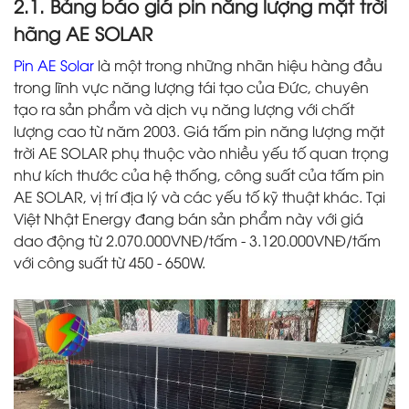
2.1. Bảng báo giá pin năng lượng mặt trời
hãng AE SOLAR
Pin AE Solar
là một trong những nhãn hiệu hàng đầu
trong lĩnh vực năng lượng tái tạo của Đức, chuyên
tạo ra sản phẩm và dịch vụ năng lượng với chất
lượng cao từ năm 2003. Giá tấm pin năng lượng mặt
trời AE SOLAR phụ thuộc vào nhiều yếu tố quan trọng
như kích thước của hệ thống, công suất của tấm pin
AE SOLAR, vị trí địa lý và các yếu tố kỹ thuật khác. Tại
Việt Nhật Energy đang bán sản phẩm này với giá
dao động từ 2.070.000VNĐ/tấm - 3.120.000VNĐ/tấm
với công suất từ 450 - 650W.