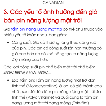
CANADIAN
3. Các yếu tố ảnh hưởng đến giá
bán pin năng lượng mặt trời
Giá
tấm pin năng lượng mặt trời
có thể phụ thuộc vào
nhiều yếu tố khác nhau, bao gồm:
Công suất: Giá cả thường tăng theo công suất
của pin. Các pin có công suất lớn hơn thường có
giá cao hơn do có khả năng tạo ra năng lượng
điện năng cao hơn.
Các loại công suất pin phổ biến mặt trời phổ biến:
450W, 550W, 570W, 650W,...
Loại tấm pin: Tấm pin năng lượng mặt trời đơn
tinh thể (Monocrystalline) là loại có giá thành cao
nhất, sau đó đến tấm pin năng lượng mặt trời đa
tinh thể (Polycrystalline) và cuối cùng là tấm pin
năng lượng mặt trời dạng mỏng (Thin-film).