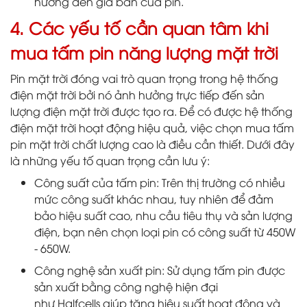
hưởng đến giá bán của pin.
4. Các yếu tố cần quan tâm khi
mua tấm pin năng lượng mặt trời
Pin mặt trời đóng vai trò quan trọng trong hệ thống
điện mặt trời bởi nó ảnh hưởng trực tiếp đến sản
lượng điện mặt trời được tạo ra. Để có được hệ thống
điện mặt trời hoạt động hiệu quả, việc chọn mua tấm
pin mặt trời chất lượng cao là điều cần thiết. Dưới đây
là những yếu tố quan trọng cần lưu ý:
Công suất của tấm pin: Trên thị trường có nhiều
mức công suất khác nhau, tuy nhiên để đảm
bảo hiệu suất cao, nhu cầu tiêu thụ và sản lượng
điện, bạn nên chọn loại pin có công suất từ 450W
- 650W.
Công nghệ sản xuất pin: Sử dụng tấm pin được
sản xuất bằng công nghệ hiện đại
như Halfcells giúp tăng hiệu suất hoạt động và