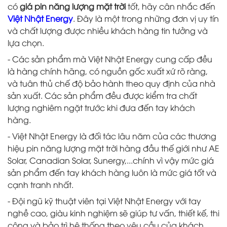
có
giá pin năng lượng mặt trời
tốt, hãy cân nhắc đến
Việt Nhật Energy
. Đây là một trong những đơn vị uy tín
và chất lượng được nhiều khách hàng tin tưởng và
lựa chọn.
- Các sản phẩm mà Việt Nhật Energy cung cấp đều
là hàng chính hãng, có nguồn gốc xuất xứ rõ ràng,
và tuân thủ chế độ bảo hành theo quy định của nhà
sản xuất. Các sản phẩm đều được kiểm tra chất
lượng nghiêm ngặt trước khi đưa đến tay khách
hàng.
- Việt Nhật Energy là đối tác lâu năm của các thương
hiệu pin năng lượng mặt trời hàng đầu thế giới như AE
Solar, Canadian Solar, Sunergy,...chính vì vậy mức giá
sản phẩm đến tay khách hàng luôn là mức giá tốt và
cạnh tranh nhất.
- Đội ngũ kỹ thuật viên tại Việt Nhật Energy với tay
nghề cao, giàu kinh nghiệm sẽ giúp tư vấn, thiết kế, thi
công và bảo trì hệ thống theo yêu cầu của khách