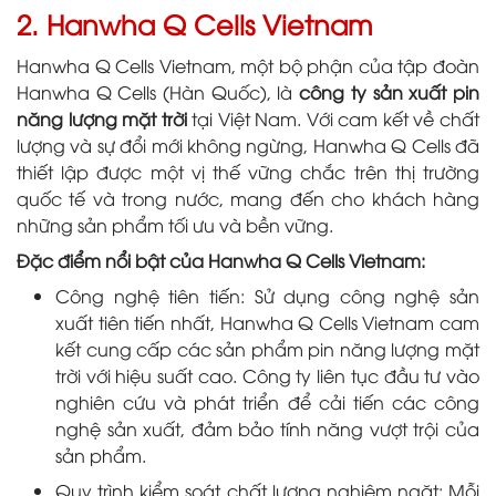
2. Hanwha Q Cells Vietnam
Hanwha Q Cells Vietnam, một bộ phận của tập đoàn
Hanwha Q Cells (Hàn Quốc), là
công ty sản xuất pin
năng lượng mặt trời
tại Việt Nam. Với cam kết về chất
lượng và sự đổi mới không ngừng, Hanwha Q Cells đã
thiết lập được một vị thế vững chắc trên thị trường
quốc tế và trong nước, mang đến cho khách hàng
những sản phẩm tối ưu và bền vững.
Đặc điểm nổi bật của Hanwha Q Cells Vietnam:
Công nghệ tiên tiến: Sử dụng công nghệ sản
xuất tiên tiến nhất, Hanwha Q Cells Vietnam cam
kết cung cấp các sản phẩm pin năng lượng mặt
trời với hiệu suất cao. Công ty liên tục đầu tư vào
nghiên cứu và phát triển để cải tiến các công
nghệ sản xuất, đảm bảo tính năng vượt trội của
sản phẩm.
Quy trình kiểm soát chất lượng nghiêm ngặt: Mỗi