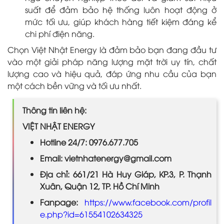
suất để đảm bảo hệ thống luôn hoạt động ở
mức tối ưu, giúp khách hàng tiết kiệm đáng kể
chi phí điện năng.
Chọn Việt Nhật Energy là đảm bảo bạn đang đầu tư
vào một giải pháp năng lượng mặt trời uy tín, chất
lượng cao và hiệu quả, đáp ứng nhu cầu của bạn
một cách bền vững và tối ưu nhất.
Thông tin liên hệ:
VIỆT NHẬT ENERGY
Hotline 24/7: 0976.677.705
Email: vietnhatenergy@gmail.com
Địa chỉ: 661/21 Hà Huy Giáp, KP.3, P. Thạnh
Xuân, Quận 12, TP. Hồ Chí Minh
Fanpage:
https://www.facebook.com/profil
e.php?id=61554102634325