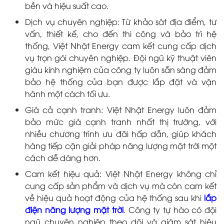
bền và hiệu suất cao.
Dịch vụ chuyên nghiệp: Từ khảo sát địa điểm, tư
vấn, thiết kế, cho đến thi công và bảo trì hệ
thống, Việt Nhật Energy cam kết cung cấp dịch
vụ trọn gói chuyên nghiệp. Đội ngũ kỹ thuật viên
giàu kinh nghiệm của công ty luôn sẵn sàng đảm
bảo hệ thống của bạn được lắp đặt và vận
hành một cách tối ưu.
Giá cả cạnh tranh: Việt Nhật Energy luôn đảm
bảo mức giá cạnh tranh nhất thị trường, với
nhiều chương trình ưu đãi hấp dẫn, giúp khách
hàng tiếp cận giải pháp năng lượng mặt trời một
cách dễ dàng hơn.
Cam kết hiệu quả: Việt Nhật Energy không chỉ
cung cấp sản phẩm và dịch vụ mà còn cam kết
về hiệu quả hoạt động của hệ thống sau khi
lắp
điện năng lượng mặt trời
. Công ty tự hào có đội
ngũ chuyên nghiệp theo dõi và giám sát hiệu