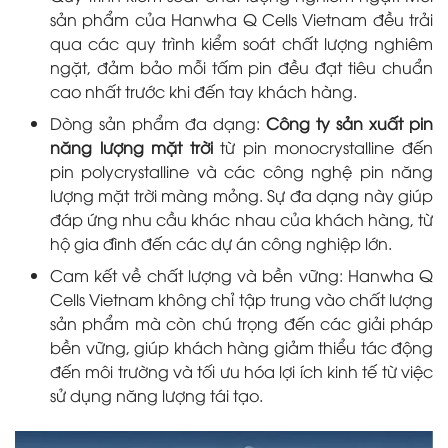
sản phẩm của Hanwha Q Cells Vietnam đều trải
qua các quy trình kiểm soát chất lượng nghiêm
ngặt, đảm bảo mỗi tấm pin đều đạt tiêu chuẩn
cao nhất trước khi đến tay khách hàng.
Dòng sản phẩm đa dạng:
Công ty sản xuất pin
năng lượng mặt trời
từ pin monocrystalline đến
pin polycrystalline và các công nghệ pin năng
lượng mặt trời màng mỏng. Sự đa dạng này giúp
đáp ứng nhu cầu khác nhau của khách hàng, từ
hộ gia đình đến các dự án công nghiệp lớn.
Cam kết về chất lượng và bền vững: Hanwha Q
Cells Vietnam không chỉ tập trung vào chất lượng
sản phẩm mà còn chú trọng đến các giải pháp
bền vững, giúp khách hàng giảm thiểu tác động
đến môi trường và tối ưu hóa lợi ích kinh tế từ việc
sử dụng năng lượng tái tạo.