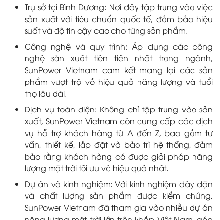
Trụ sở tại Bình Dương: Nơi đây tập trung vào việc
sản xuất với tiêu chuẩn quốc tế, đảm bảo hiệu
suất và độ tin cậy cao cho từng sản phẩm.
Công nghệ và quy trình: Áp dụng các công
nghệ sản xuất tiên tiến nhất trong ngành,
SunPower Vietnam cam kết mang lại các sản
phẩm vượt trội về hiệu quả năng lượng và tuổi
thọ lâu dài.
Dịch vụ toàn diện: Không chỉ tập trung vào sản
xuất, SunPower Vietnam còn cung cấp các dịch
vụ hỗ trợ khách hàng từ A đến Z, bao gồm tư
vấn, thiết kế, lắp đặt và bảo trì hệ thống, đảm
bảo rằng khách hàng có được giải pháp năng
lượng mặt trời tối ưu và hiệu quả nhất.
Dự án và kinh nghiệm: Với kinh nghiệm dày dặn
và chất lượng sản phẩm được kiểm chứng,
SunPower Vietnam đã tham gia vào nhiều dự án
năng lượng mặt trời lớn trên khắp Việt Nam, góp