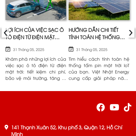
‹
›
A
LỢI ÍCH CỦA VIỆC SẠC Ô
HƯỚNG DẪN CHI TIẾT
Ư
TÔ ĐIỆN TỪ ĐIỆN MẶT
TÍNH TOÁN HỆ THỐNG
M
TRỜI SO VỚI ĐIỆN LƯỚI
TẤM PIN MẶT TRỜI IOT |
K
31 Tháng 05, 2025
31 Tháng 05, 2025
VIỆT NHẬT ENERGY
L
và
Khám phá những lợi ích của
Tìm hiểu cách tính toán hệ
P
ều
việc sạc ô tô điện từ điện
thống tấm pin mặt trời IoT
n
ng
mặt trời: tiết kiệm chi phí,
của bạn. Việt Nhật Energy
h
ệt
bảo vệ môi trường, tăng tự
cung cấp giải pháp năng
n
ểu
chủ. Việt Nhật Energy đồng
lượng tin cậy.
N
ầu
hành cùng bạn.
r
t
141 Thạnh Xuân 52, Khu phố 3, Quận 12, Hồ Chí
Minh