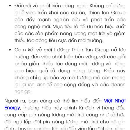
Đổi mới và phát triển công nghệ: Không chỉ dừng
lại ở việc triển khai các dự án, Thien Tan Group
còn đẩy mạnh nghiên cứu và phát triển các
công nghệ mới. Mục tiêu là tối ưu hóa hiệu suất
của các sản phẩm năng lượng mặt trời và giảm
thiểu tác động tiêu cực đến môi trường.
Cam kết về môi trường: Thien Tan Group nỗ lực
hướng đến việc phát triển bền vững, với các giải
pháp giảm thiểu tác động môi trường và nâng
cao hiệu quả sử dụng năng lượng. Điều này
không chỉ giúp bảo vệ môi trường mà còn mang
lại lợi ích kinh tế cho cộng đồng và các doanh
nghiệp.
Ngoài ra, bạn cũng có thể tìm hiểu đến
Việt Nhật
Energy
, thương hiệu này chính là đơn vị hàng đầu
cung cấp pin năng lượng mặt trời cũng như sở hữu
đội ngũ lắp đặt pin năng lượng mặt trời cho hộ gia
đình chuyên nghiệp. Khi nói đến việc lắp đặt pin năng