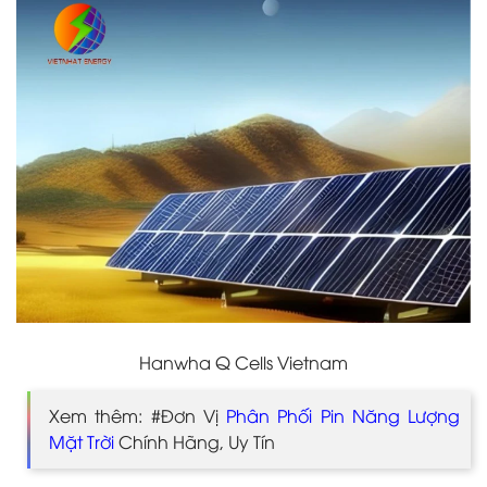
Hanwha Q Cells Vietnam
Xem thêm: #Đơn Vị
Phân Phối Pin Năng Lượng
Mặt Trời
Chính Hãng, Uy Tín