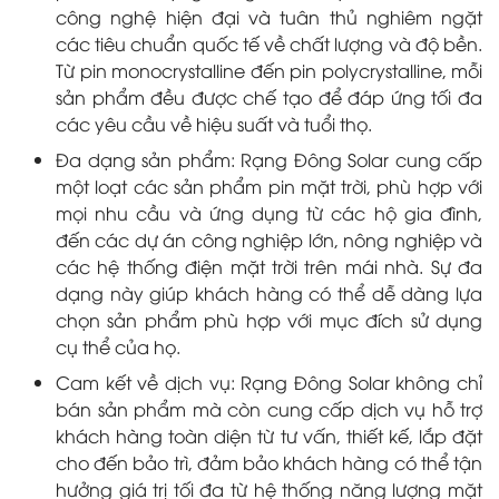
công nghệ hiện đại và tuân thủ nghiêm ngặt
các tiêu chuẩn quốc tế về chất lượng và độ bền.
Từ pin monocrystalline đến pin polycrystalline, mỗi
sản phẩm đều được chế tạo để đáp ứng tối đa
các yêu cầu về hiệu suất và tuổi thọ.
Đa dạng sản phẩm: Rạng Đông Solar cung cấp
một loạt các sản phẩm pin mặt trời, phù hợp với
mọi nhu cầu và ứng dụng từ các hộ gia đình,
đến các dự án công nghiệp lớn, nông nghiệp và
các hệ thống điện mặt trời trên mái nhà. Sự đa
dạng này giúp khách hàng có thể dễ dàng lựa
chọn sản phẩm phù hợp với mục đích sử dụng
cụ thể của họ.
Cam kết về dịch vụ: Rạng Đông Solar không chỉ
bán sản phẩm mà còn cung cấp dịch vụ hỗ trợ
khách hàng toàn diện từ tư vấn, thiết kế, lắp đặt
cho đến bảo trì, đảm bảo khách hàng có thể tận
hưởng giá trị tối đa từ hệ thống năng lượng mặt