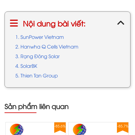
Nội dung bài viết:
1. SunPower Vietnam
2. Hanwha Q Cells Vietnam
3. Rạng Đông Solar
4. SolarBK
5. Thien Tan Group
Sản phẩm liên quan
8%
-85.6%
-85.7%