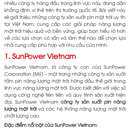
nhiều công ty hàng đầu trong lĩnh vực này, đang dần
khẳng định vị thế trên thị trường quốc tế. Bài viết này
sẽ giới thiệu những công ty sản xuất pin mặt trời uy tín
tại Việt Nam, cung cấp các giải pháp năng lượng
mặt trời hiệu quả và bền vững, giúp bạn hiểu rõ hơn
về các lựa chọn có sẵn và làm thế nào để chọn lựa
nhà cung cấp phù hợp với nhu cầu của mình.
1. SunPower Vietnam
SunPower Vietnam, là công ty con của SunPower
Corporation (Mỹ) – một trong những công ty sản xuất
tấm pin năng lượng mặt trời hàng đầu thế giới trong
lĩnh vực năng lượng mặt trời. Được biết đến với việc sử
dụng công nghệ tiên tiến và quy trình sản xuất hiện
đại, SunPower Vietnam
công ty sản xuất pin năng
lượng mặt trời
và các hệ thống năng lượng mặt trời
chất lượng cao.
Đặc điểm nổi bật của SunPower Vietnam: