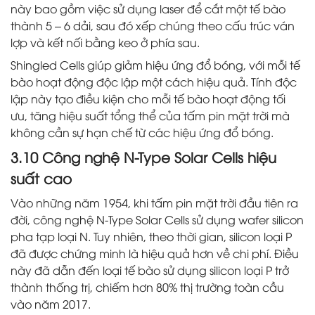
này bao gồm việc sử dụng laser để cắt một tế bào
thành 5 – 6 dải, sau đó xếp chúng theo cấu trúc ván
lợp và kết nối bằng keo ở phía sau.
Shingled Cells giúp giảm hiệu ứng đổ bóng, với mỗi tế
bào hoạt động độc lập một cách hiệu quả. Tính độc
lập này tạo điều kiện cho mỗi tế bào hoạt động tối
ưu, tăng hiệu suất tổng thể của tấm pin mặt trời mà
không cần sự hạn chế từ các hiệu ứng đổ bóng.
3.10 Công nghệ N-Type Solar Cells hiệu
suất cao
Vào những năm 1954, khi tấm pin mặt trời đầu tiên ra
đời, công nghệ N-Type Solar Cells sử dụng wafer silicon
pha tạp loại N. Tuy nhiên, theo thời gian, silicon loại P
đã được chứng minh là hiệu quả hơn về chi phí. Điều
này đã dẫn đến loại tế bào sử dụng silicon loại P trở
thành thống trị, chiếm hơn 80% thị trường toàn cầu
vào năm 2017.