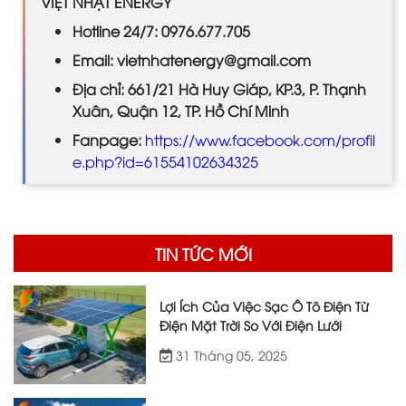
VIỆT NHẬT ENERGY
Hotline 24/7: 0976.677.705
Email: vietnhatenergy@gmail.com
Địa chỉ: 661/21 Hà Huy Giáp, KP.3, P. Thạnh
Xuân, Quận 12, TP. Hồ Chí Minh
Fanpage:
https://www.facebook.com/profil
e.php?id=61554102634325
TIN TỨC MỚI
Lợi Ích Của Việc Sạc Ô Tô Điện Từ
Điện Mặt Trời So Với Điện Lưới
31 Tháng 05, 2025