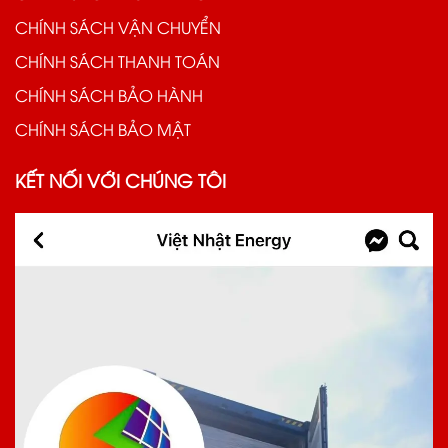
CHÍNH SÁCH VẬN CHUYỂN
CHÍNH SÁCH THANH TOÁN
CHÍNH SÁCH BẢO HÀNH
CHÍNH SÁCH BẢO MẬT
KẾT NỐI VỚI CHÚNG TÔI