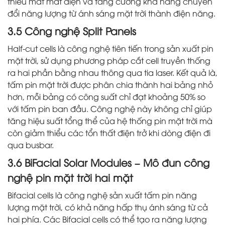
thiểu mất mát điện và tăng cường khả năng chuyển
đổi năng lượng từ ánh sáng mặt trời thành điện năng.
3.5 Công nghệ Split Panels
Half-cut cells là công nghệ tiên tiến trong sản xuất pin
mặt trời, sử dụng phương pháp cắt cell truyền thống
ra hai phần bằng nhau thông qua tia laser. Kết quả là,
tấm pin mặt trời được phân chia thành hai bảng nhỏ
hơn, mỗi bảng có công suất chỉ đạt khoảng 50% so
với tấm pin ban đầu. Công nghệ này không chỉ giúp
tăng hiệu suất tổng thể của hệ thống pin mặt trời mà
còn giảm thiểu các tổn thất điện trở khi dòng điện đi
qua busbar.
3.6 BiFacial Solar Modules – Mô đun công
nghệ pin mặt trời hai mặt
Bifacial cells là công nghệ sản xuất tấm pin năng
lượng mặt trời, có khả năng hấp thụ ánh sáng từ cả
hai phía. Các Bifacial cells có thể tạo ra năng lượng