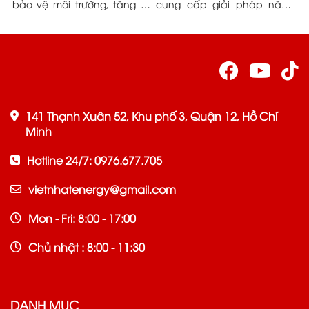
ệt
bảo vệ môi trường, tăng tự
cung cấp giải pháp năng
n
ểu
chủ. Việt Nhật Energy đồng
lượng tin cậy.
N
ầu
hành cùng bạn.
r
t
141 Thạnh Xuân 52, Khu phố 3, Quận 12, Hồ Chí
Minh
Hotline 24/7: 0976.677.705
vietnhatenergy@gmail.com
Mon - Fri: 8:00 - 17:00
Chủ nhật : 8:00 - 11:30
DANH MỤC