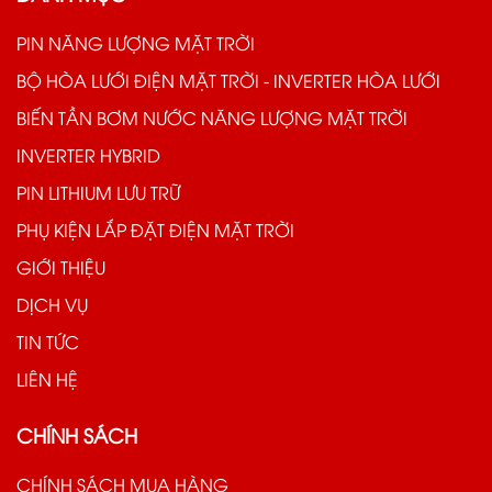
PIN NĂNG LƯỢNG MẶT TRỜI
BỘ HÒA LƯỚI ĐIỆN MẶT TRỜI - INVERTER HÒA LƯỚI
BIẾN TẦN BƠM NƯỚC NĂNG LƯỢNG MẶT TRỜI
INVERTER HYBRID
PIN LITHIUM LƯU TRỮ
PHỤ KIỆN LẮP ĐẶT ĐIỆN MẶT TRỜI
GIỚI THIỆU
DỊCH VỤ
TIN TỨC
LIÊN HỆ
CHÍNH SÁCH
CHÍNH SÁCH MUA HÀNG