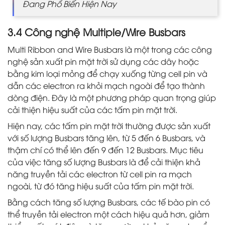
Đang Phổ Biến Hiện Nay
3.4 Công nghệ Multiple/Wire Busbars
Multi Ribbon and Wire Busbars là một trong các công
nghệ sản xuất pin mặt trời sử dụng các dây hoặc
bằng kim loại mỏng để chạy xuống từng cell pin và
dẫn các electron ra khỏi mạch ngoài để tạo thành
dòng điện. Đây là một phương pháp quan trọng giúp
cải thiện hiệu suất của các tấm pin mặt trời.
Hiện nay, các tấm pin mặt trời thường được sản xuất
với số lượng Busbars tăng lên, từ 5 đến 6 Busbars, và
thậm chí có thể lên đến 9 đến 12 Busbars. Mục tiêu
của việc tăng số lượng Busbars là để cải thiện khả
năng truyền tải các electron từ cell pin ra mạch
ngoài, từ đó tăng hiệu suất của tấm pin mặt trời.
Bằng cách tăng số lượng Busbars, các tế bào pin có
thể truyền tải electron một cách hiệu quả hơn, giảm