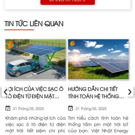
TIN TỨC LIÊN QUAN
‹
›
A
LỢI ÍCH CỦA VIỆC SẠC Ô
HƯỚNG DẪN CHI TIẾT
Ư
TÔ ĐIỆN TỪ ĐIỆN MẶT
TÍNH TOÁN HỆ THỐNG
M
TRỜI SO VỚI ĐIỆN LƯỚI
TẤM PIN MẶT TRỜI IOT |
K
31 Tháng 05, 2025
31 Tháng 05, 2025
VIỆT NHẬT ENERGY
L
và
Khám phá những lợi ích của
Tìm hiểu cách tính toán hệ
P
ều
việc sạc ô tô điện từ điện
thống tấm pin mặt trời IoT
n
ng
mặt trời: tiết kiệm chi phí,
của bạn. Việt Nhật Energy
h