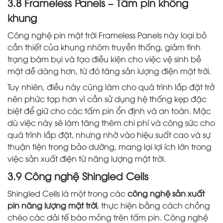
3.8 Frameless Panels – Tấm pin không
khung
Công nghệ pin mặt trời Frameless Panels này loại bỏ
cần thiết của khung nhôm truyền thống, giảm tình
trạng bám bụi và tạo điều kiện cho việc vệ sinh bề
mặt dễ dàng hơn, từ đó tăng sản lượng điện mặt trời.
Tuy nhiên, điều này cũng làm cho quá trình lắp đặt trở
nên phức tạp hơn vì cần sử dụng hệ thống kẹp đặc
biệt để giữ cho các tấm pin ổn định và an toàn. Mặc
dù việc này sẽ làm tăng thêm chi phí và công sức cho
quá trình lắp đặt, nhưng nhờ vào hiệu suất cao và sự
thuận tiện trong bảo dưỡng, mang lại lợi ích lớn trong
việc sản xuất điện từ năng lượng mặt trời.
3.9 Công nghệ Shingled Cells
Shingled Cells là một trong các
công nghệ sản xuất
pin năng lượng mặt trời
, thực hiện bằng cách chồng
chéo các dải tế bào mỏng trên tấm pin. Công nghệ