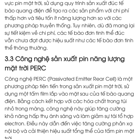
vực pin mặt trời, sử dụng quy trình sản xuất đúc tế
bào quang điện để tạo ra các sản phẩm với chi phí
thấp hơn và tiêu tốn ít năng lượng hơn so với các
phương pháp truyền thống. Tuy nhiên, dù đã mang lại
sự tiết kiệm về chi phí, các tế bào đơn tinh thể đúc
vẫn chưa đạt được hiệu suất như các tế bào đơn tinh
thể thông thường.
3.3 Công nghệ sản xuất pin năng lượng
mặt trời PERC
Công nghệ PERC (Passivated Emitter Rear Cell) là một
phương pháp tiên tiến trong sản xuất pin mặt trời, sử
dụng một tấm film lắp vào mặt sau của tế bào quang
điện. Bằng cách kết hợp với các hóa chất trong túi
nhỏ trong màng, công nghệ này giúp tăng cường
khả năng hấp thụ ánh sáng và làm giảm sự tái tổ hợp
electron. Điều này dẫn đến việc tăng cường phản xạ
nội bộ và cải thiện hiệu suất tổng thể của tấm pin mặt
trời.