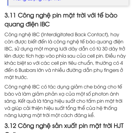
3.11 Công nghệ pin mặt trời với tế bào
quang điện IBC
Công nghệ IBC (Interdigitated Back Contact), hay
còn được biết đến là công nghệ tế bào quang điện
IBC, sử dụng một mạng lưới dây dẫn có từ 30 dây trở
lên được tích hợp vào phía sau của cell pin. Điều này
khác biệt so với các cell pin tiêu chuẩn, thường có 4
đến 6 Busbars lớn và nhiều đường dẫn phụ fingers ở
mặt trước.
Công nghệ IBC có tác dụng giảm che bóng cho tế
bào và làm giảm phản xạ của một số photon ánh
sáng. Kết quả là tăng hiệu suất cho tấm pin mặt trời
và giúp cải thiện hiệu suất tổng thể của hệ thống
năng lượng mặt trời một cách đáng kể.
3.12 Công nghệ sản xuất pin mặt trời HJT