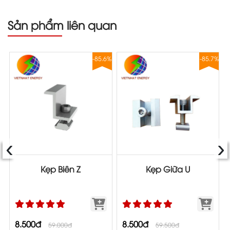
Sản phẩm liên quan
8%
-85.6%
-85.7%
‹
›
Kẹp Biên Z
Kẹp Giữa U
8.500đ
8.500đ
59.000đ
59.500đ