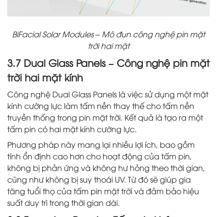
BiFacial Solar Modules – Mô đun công nghệ pin mặt
trời hai mặt
3.7 Dual Glass Panels – Công nghệ pin mặt
trời hai mặt kính
Công nghệ Dual Glass Panels là việc sử dụng một mặt
kính cường lực làm tấm nền thay thế cho tấm nền
truyền thống trong pin mặt trời. Kết quả là tạo ra một
tấm pin có hai mặt kính cường lực.
Phương pháp này mang lại nhiều lợi ích, bao gồm
tính ổn định cao hơn cho hoạt động của tấm pin,
không bị phản ứng và không hư hỏng theo thời gian,
cũng như không bị suy thoái UV. Từ đó sẽ giúp gia
tăng tuổi thọ của tấm pin mặt trời và đảm bảo hiệu
suất duy trì trong thời gian dài.