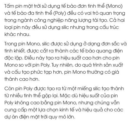
Tấm pin mặt trời sử dụng tế bào đơn tinh thể (Mono)
và tế bào đa tinh thể (Poly) đều có vai trò quan trọng
trong ngành công nghiệp năng lượng tái tạo. Cả hai
loại pin này đều sử dụng silic nhưng trong cấu trúc
khác nhau.
Trong pin Mono, silic được sử dụng ở dạng đơn sắc và
tinh khiết, được cắt ra thành các tế bào quang điện
độc lập. Điều này tạo ra hiệu suất cao hơn cho pin
Mono so với pin Poly. Tuy nhiên, do quá trình sản xuất
và cấu tạo phức tạp hơn, pin Mono thường có giá
thành cao hơn.
Còn pin Poly được tạo ra từ một miếng silic tạo thành
từ nhiều tinh thể gộp lại. Mặc dù hiệu suất của pin
Poly không cao bằng pin Mono, nhưng chúng vẫn
cung cấp một lựa chọn kinh tế và hiệu quả cho các
dự án điện mặt trời quy mô lớn.