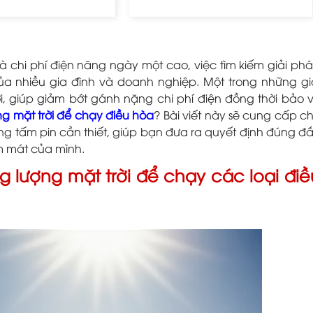
 chi phí điện năng ngày một cao, việc tìm kiếm giải ph
của nhiều gia đình và doanh nghiệp. Một trong những gi
i, giúp giảm bớt gánh nặng chi phí điện đồng thời bảo 
g mặt trời để chạy điều hòa
? Bài viết này sẽ cung cấp c
ượng tấm pin cần thiết, giúp bạn đưa ra quyết định đúng đ
àm mát của mình.
ng lượng mặt trời để chạy các loại điề