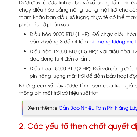
Dưới đây là ước tính sơ bộ về số lượng tấm pin (
chạy điều hòa bằng năng lượng mặt trời cho các
tham khảo ban đầu, số lượng thực tế có thể thay
phân tích ở phần sau.
Điều hòa 9000 BTU (1 HP): Để chạy điều hòa
cần khoảng 3 đến 4 tấm
pin năng lượng mặt 
Điều hòa 12000 BTU (1.5 HP): Với điều hòa 12
dao động từ 4 đến 5 tấm.
Điều hòa 18000 BTU (2 HP): Đối với dòng điề
pin năng lượng mặt trời để đảm bảo hoạt độ
Những con số này được tính toán dựa trên giả đ
thống pin mặt trời có hiệu suất tốt.
Xem thêm: #
Cần Bao Nhiêu Tấm Pin Năng Lượ
2. Các yếu tố then chốt quyết đị