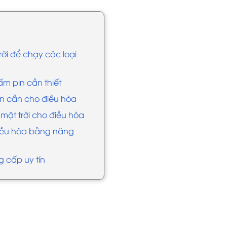
rời để chạy các loại
ấm pin cần thiết
pin cần cho điều hòa
mặt trời cho điều hòa
 điều hòa bằng năng
g cấp uy tín