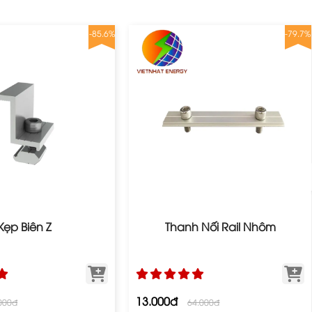
-85.6%
-79.7%
Kẹp Biên Z
Thanh Nối Rail Nhôm
13.000đ
000đ
64.000đ