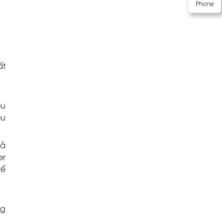
Phone
ất
êu
êu
cả
er
tế
ng