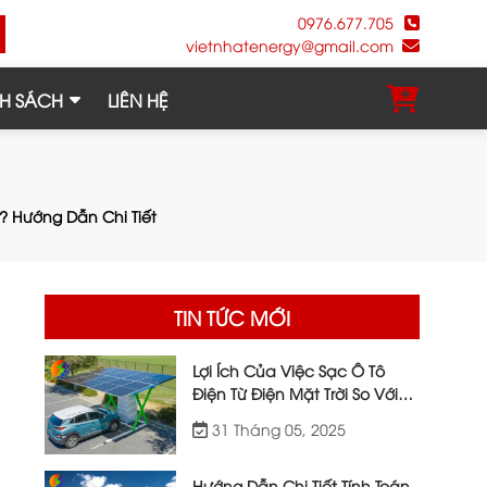
0976.677.705
vietnhatenergy@gmail.com
H SÁCH
LIÊN HỆ
? Hướng Dẫn Chi Tiết
TIN TỨC MỚI
Lợi Ích Của Việc Sạc Ô Tô
Điện Từ Điện Mặt Trời So Với
Điện Lưới
31 Tháng 05, 2025
Hướng Dẫn Chi Tiết Tính Toán