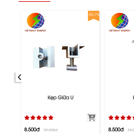
-75.8%
-85.7%
‹
Kẹp Giữa U
8.500đ
8.500đ
59.500đ
59.