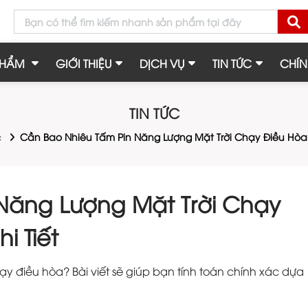
PHẨM
GIỚI THIỆU
DỊCH VỤ
TIN TỨC
CHÍN
TIN TỨC
c
Cần Bao Nhiêu Tấm Pin Năng Lượng Mặt Trời Chạy Điều Hòa
Năng Lượng Mặt Trời Chạy
i Tiết
y điều hòa? Bài viết sẽ giúp bạn tính toán chính xác dựa
.