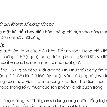
t quyết định số lượng tấm pin
 mặt trời để chạy điều hòa
không chỉ dựa vào công su
p đến con số cuối cùng:
W):
ông suất làm lạnh của điều hòa. Để tính toán lượng điện ti
g thường, 1 HP (ngựa) tương đương khoảng 9000 BTU và ti
u suất và các bộ phận phụ trợ như quạt gió).
oảng 1.5 HP) có công suất điện tiêu thụ thực tế (bao gồm 
ng từ 1 kW đến 1.3 kW, tùy thuộc vào công nghệ (invert
ợng của máy. Việc nắm rõ công suất tiêu thụ điện thực 
oặc thông số kỹ thuật của sản phẩm) là rất quan trọng.
 tiếng mỗi ngày? Thời gian sử dụng càng nhiều, tổng lượ
ạn sẽ cần nhiều tấm pin năng lượng mặt trời hơn.