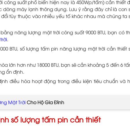
với công suất phổ biến hiện nay là 450Wp/tấm) cần thiết 
 dòng máy lạnh thông dụng. Lưu ý rằng đây chỉ là con 
 đổi tùy thuộc vào nhiều yếu tố khác nhau mà chúng ta 
 bằng năng lượng mặt trời công suất 9000 BTU, bạn có t
trời
.
000 BTU, số lượng tấm pin năng lượng mặt trời cần thiết 
u hòa lớn hơn như 18000 BTU, bạn sẽ cần khoảng 5 đến 6 t
ng ổn định.
ịnh điều hòa hoạt động trong điều kiện tiêu chuẩn và 
ng Mặt Trời
Cho Hộ Gia Đình
nh số lượng tấm pin cần thiết