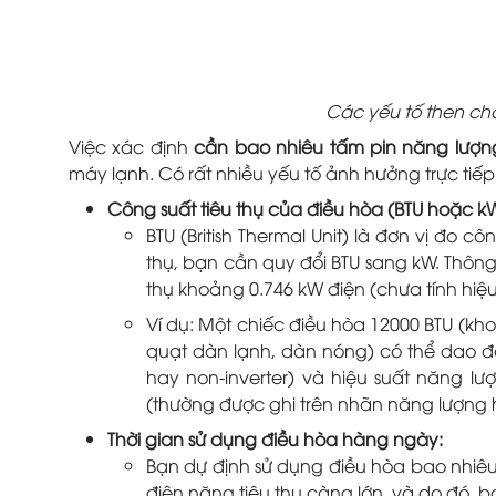
Các yếu tố then chố
Việc xác định
cần bao nhiêu tấm pin năng lượng
máy lạnh. Có rất nhiều yếu tố ảnh hưởng trực tiế
Công suất tiêu thụ của điều hòa (BTU hoặc k
BTU (British Thermal Unit) là đơn vị đo c
thụ, bạn cần quy đổi BTU sang kW. Thôn
thụ khoảng 0.746 kW điện (chưa tính hiệ
Ví dụ: Một chiếc điều hòa 12000 BTU (kh
quạt dàn lạnh, dàn nóng) có thể dao độ
hay non-inverter) và hiệu suất năng lư
(thường được ghi trên nhãn năng lượng h
Thời gian sử dụng điều hòa hàng ngày:
Bạn dự định sử dụng điều hòa bao nhiêu
điện năng tiêu thụ càng lớn, và do đó, b