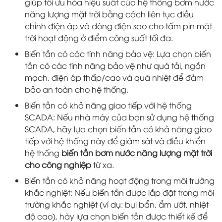
giúp tối ưu hóa hiệu suất của hệ thống bơm nước
năng lượng mặt trời bằng cách liên tục điều
chỉnh điện áp và dòng điện sao cho tấm pin mặt
trời hoạt động ở điểm công suất tối đa.
Biến tần có các tính năng bảo vệ: Lựa chọn biến
tần có các tính năng bảo vệ như quá tải, ngắn
mạch, điện áp thấp/cao và quá nhiệt để đảm
bảo an toàn cho hệ thống.
Biến tần có khả năng giao tiếp với hệ thống
SCADA: Nếu nhà máy của bạn sử dụng hệ thống
SCADA, hãy lựa chọn biến tần có khả năng giao
tiếp với hệ thống này để giám sát và điều khiển
hệ thống
biến tần bơm nước năng lượng mặt trời
cho công nghiệp
từ xa.
Biến tần có khả năng hoạt động trong môi trường
khắc nghiệt: Nếu biến tần được lắp đặt trong môi
trường khắc nghiệt (ví dụ: bụi bẩn, ẩm ướt, nhiệt
độ cao), hãy lựa chọn biến tần được thiết kế để