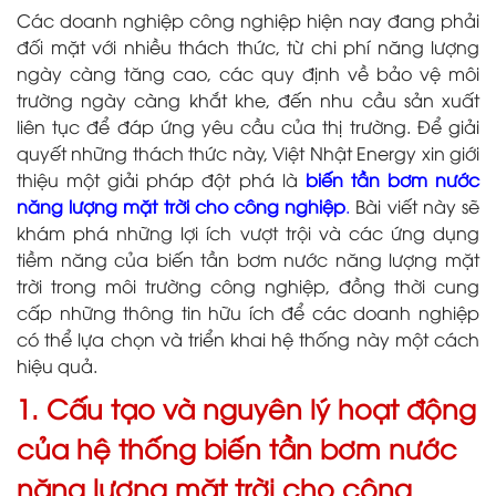
Các doanh nghiệp công nghiệp hiện nay đang phải
đối mặt với nhiều thách thức, từ chi phí năng lượng
ngày càng tăng cao, các quy định về bảo vệ môi
trường ngày càng khắt khe, đến nhu cầu sản xuất
liên tục để đáp ứng yêu cầu của thị trường. Để giải
quyết những thách thức này, Việt Nhật Energy xin giới
thiệu một giải pháp đột phá là
biến tần bơm nước
năng lượng mặt trời cho công nghiệp
.
Bài viết này sẽ
khám phá những lợi ích vượt trội và các ứng dụng
tiềm năng của biến tần bơm nước năng lượng mặt
trời trong môi trường công nghiệp, đồng thời cung
cấp những thông tin hữu ích để các doanh nghiệp
có thể lựa chọn và triển khai hệ thống này một cách
hiệu quả.
1. Cấu tạo và nguyên lý hoạt động
của hệ thống biến tần bơm nước
năng lượng mặt trời cho công