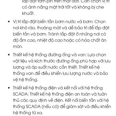
lắp đặt tấm pin trên mặt đất. Cần chọn vị trí
có ánh nắng mặt trời tốt và không bị che
khuất.
Vị trí lắp đặt biến tần bơm nước và bơm: Chọn
nơi khô ráo, thoáng mát và dễ bảo trì để lắp đặt
biến tần và bơm. Tránh lắp đặt ở những nơi có
độ ẩm cao, nhiệt độ cao hoặc có hóa chất ăn
mòn.
Thiết kế hệ thống đường ống và van: Lựa chọn
vật liệu và kích thước đường ống phù hợp với lưu
lượng và áp suất nước cần thiết. Thiết kế hệ
thống van để điều khiển lưu lượng nước và bảo
vệ hệ thống.
Thiết kế hệ thống điện và kết nối với hệ thống
SCADA: Thiết kế hệ thống điện an toàn và tuân
thủ các quy định về điện. Kết nối biến tần với hệ
thống SCADA (nếu có) để giám sát và điều khiển
hệ thống từ xa.