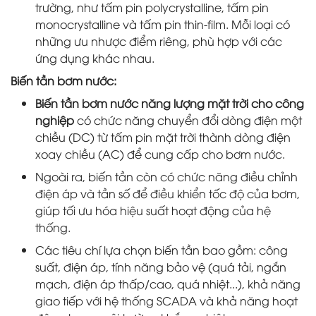
trường, như tấm pin polycrystalline, tấm pin
monocrystalline và tấm pin thin-film. Mỗi loại có
những ưu nhược điểm riêng, phù hợp với các
ứng dụng khác nhau.
Biến tần bơm nước:
Biến tần bơm nước năng lượng mặt trời cho công
nghiệp
có chức năng chuyển đổi dòng điện một
chiều (DC) từ tấm pin mặt trời thành dòng điện
xoay chiều (AC) để cung cấp cho bơm nước.
Ngoài ra, biến tần còn có chức năng điều chỉnh
điện áp và tần số để điều khiển tốc độ của bơm,
giúp tối ưu hóa hiệu suất hoạt động của hệ
thống.
Các tiêu chí lựa chọn biến tần bao gồm: công
suất, điện áp, tính năng bảo vệ (quá tải, ngắn
mạch, điện áp thấp/cao, quá nhiệt...), khả năng
giao tiếp với hệ thống SCADA và khả năng hoạt