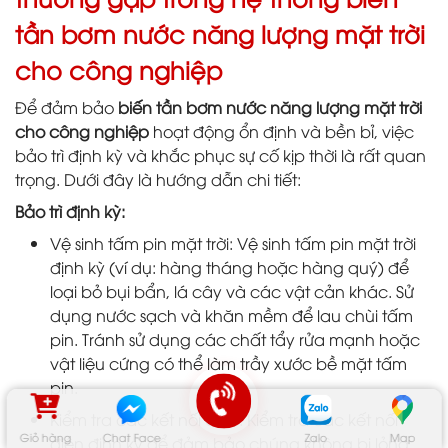
tần bơm nước năng lượng mặt trời
cho công nghiệp
Để đảm bảo
biến tần bơm nước năng lượng mặt trời
cho công nghiệp
hoạt động ổn định và bền bỉ, việc
bảo trì định kỳ và khắc phục sự cố kịp thời là rất quan
trọng. Dưới đây là hướng dẫn chi tiết:
Bảo trì định kỳ:
Vệ sinh tấm pin mặt trời: Vệ sinh tấm pin mặt trời
định kỳ (ví dụ: hàng tháng hoặc hàng quý) để
loại bỏ bụi bẩn, lá cây và các vật cản khác. Sử
dụng nước sạch và khăn mềm để lau chùi tấm
pin. Tránh sử dụng các chất tẩy rửa mạnh hoặc
vật liệu cứng có thể làm trầy xước bề mặt tấm
pin.
Kiểm tra các kết nối điện: Kiểm tra các kết nối
Giỏ hàng
Chat Face
Zalo
Map
điện định kỳ để đảm bảo chúng không bị lỏng