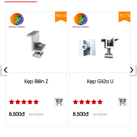
8%
-85.6%
-85.7%
‹
›
Kẹp Biên Z
Kẹp Giữa U
8.500đ
8.500đ
59.000đ
59.500đ