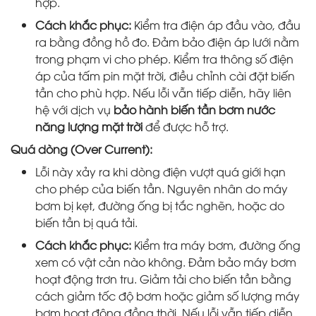
hợp.
Cách khắc phục:
Kiểm tra điện áp đầu vào, đầu
ra bằng đồng hồ đo. Đảm bảo điện áp lưới nằm
trong phạm vi cho phép. Kiểm tra thông số điện
áp của tấm pin mặt trời, điều chỉnh cài đặt biến
tần cho phù hợp. Nếu lỗi vẫn tiếp diễn, hãy liên
hệ với dịch vụ
bảo hành biến tần bơm nước
năng lượng mặt trời
để được hỗ trợ.
Quá dòng (Over Current):
Lỗi này xảy ra khi dòng điện vượt quá giới hạn
cho phép của biến tần. Nguyên nhân do máy
bơm bị kẹt, đường ống bị tắc nghẽn, hoặc do
biến tần bị quá tải.
Cách khắc phục:
Kiểm tra máy bơm, đường ống
xem có vật cản nào không. Đảm bảo máy bơm
hoạt động trơn tru. Giảm tải cho biến tần bằng
cách giảm tốc độ bơm hoặc giảm số lượng máy
bơm hoạt động đồng thời. Nếu lỗi vẫn tiếp diễn,