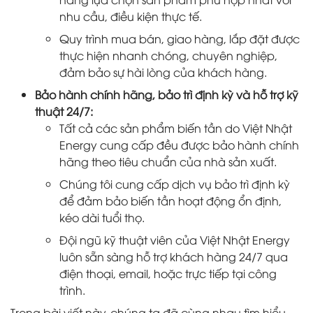
nhu cầu, điều kiện thực tế.
Quy trình mua bán, giao hàng, lắp đặt được
thực hiện nhanh chóng, chuyên nghiệp,
đảm bảo sự hài lòng của khách hàng.
Bảo hành chính hãng, bảo trì định kỳ và hỗ trợ kỹ
thuật 24/7:
Tất cả các sản phẩm biến tần do Việt Nhật
Energy cung cấp đều được bảo hành chính
hãng theo tiêu chuẩn của nhà sản xuất.
Chúng tôi cung cấp dịch vụ bảo trì định kỳ
để đảm bảo biến tần hoạt động ổn định,
kéo dài tuổi thọ.
Đội ngũ kỹ thuật viên của Việt Nhật Energy
luôn sẵn sàng hỗ trợ khách hàng 24/7 qua
điện thoại, email, hoặc trực tiếp tại công
trình.
Trong bài viết này, chúng ta đã cùng nhau tìm hiểu