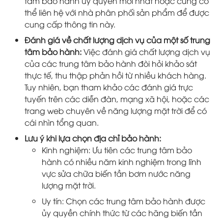
tâm bảo hành ủy quyền mới nhất hoặc cũng có
thể liên hệ với nhà phân phối sản phẩm để được
cung cấp thông tin này.
Đánh giá về chất lượng dịch vụ của một số trung
tâm bảo hành:
Việc đánh giá chất lượng dịch vụ
của các trung tâm bảo hành đòi hỏi khảo sát
thực tế, thu thập phản hồi từ nhiều khách hàng.
Tuy nhiên, bạn tham khảo các đánh giá trực
tuyến trên các diễn đàn, mạng xã hội, hoặc các
trang web chuyên về năng lượng mặt trời để có
cái nhìn tổng quan.
Lưu ý khi lựa chọn địa chỉ bảo hành:
Kinh nghiệm: Ưu tiên các trung tâm bảo
hành có nhiều năm kinh nghiệm trong lĩnh
vực sửa chữa biến tần bơm nước năng
lượng mặt trời.
Uy tín: Chọn các trung tâm bảo hành được
ủy quyền chính thức từ các hãng biến tần