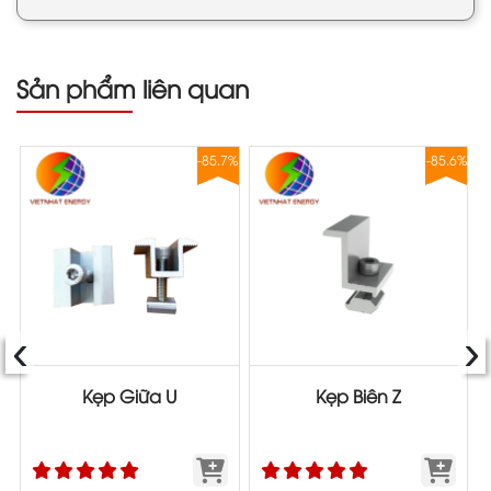
Sản phẩm liên quan
8%
-85.7%
-85.6%
‹
›
Kẹp Giữa U
Kẹp Biên Z