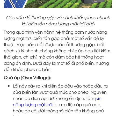
Các vấn đề thường gặp và cách khắc phục nhanh
khi biến tần năng lượng mặt trời bị lỗi
Trong quá trình vận hành hệ thống bơm nước năng
lượng mặt trời, biến tần gặp phải một số vấn đề kỹ
thuật. Việc nắm bắt được các lỗi thường gặp, biết
cách xử lý nhanh chóng không chỉ giúp bạn tiết kiệm
thời gian, chi phí, mà còn đảm bảo hệ thống hoạt
động ổn định. Dưới đây là một số lỗi phổ biến, hướng
dẫn khắc phục cơ bản:
Quá áp (Over Voltage):
Lỗi này xảy ra khi điện áp đầu vào hoặc đầu ra
của biến tần vượt quá mức cho phép. Nguyên
nhân do điện áp lưới không ổn định, tấm
pin
năng lượng mặt trời
tạo ra điện áp quá cao,
hoặc do cài đặt thông số biến tần không phù