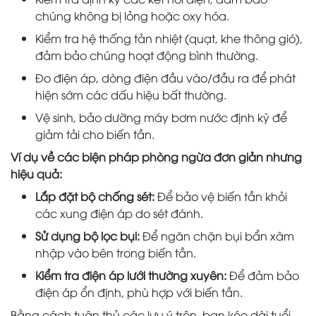
chúng không bị lỏng hoặc oxy hóa.
Kiểm tra hệ thống tản nhiệt (quạt, khe thông gió),
đảm bảo chúng hoạt động bình thường.
Đo điện áp, dòng điện đầu vào/đầu ra để phát
hiện sớm các dấu hiệu bất thường.
Vệ sinh, bảo dưỡng máy bơm nước định kỳ để
giảm tải cho biến tần.
Ví dụ về các biện pháp phòng ngừa đơn giản nhưng
hiệu quả:
Lắp đặt bộ chống sét:
Để bảo vệ biến tần khỏi
các xung điện áp do sét đánh.
Sử dụng bộ lọc bụi:
Để ngăn chặn bụi bẩn xâm
nhập vào bên trong biến tần.
Kiểm tra điện áp lưới thường xuyên:
Để đảm bảo
điện áp ổn định, phù hợp với biến tần.
Bằng cách tuân thủ các lưu ý trên, bạn kéo dài tuổi