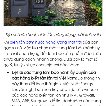
Địa chỉ bảo hành biến tần năng lượng mặt trời uy tín
Khi
biến tần bơm nước năng lượng mặt trời
của bạn
gặp sự cố, việc lựa chọn một trung tâm bảo hành uy
tín là rất quan trọng để đảm bảo sản phẩm được sửa
chữa đúng cách, nhanh chóng. Dưới đây là một số
gợi ý, lưu ý khi lựa chọn địa chỉ bảo hành:
Liệt kê các trung tâm bảo hành ủy quyền của
các hãng biến tần lớn tại Việt Nam:
Do thông tin
này thay đổi theo thời gian, Việt Nhật Energy
khuyến nghị bạn nên truy cập trực tiếp website
của các hãng biến tần lớn như INVT, Growatt,
SMA, ABB, Sungrow... để tìm danh sách các trung