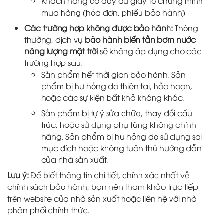
Khách hàng có đầy đủ giấy tờ chứng minh
mua hàng (hóa đơn, phiếu bảo hành).
Các trường hợp không được bảo hành:
Thông
thường, dịch vụ
bảo hành biến tần bơm nước
năng lượng mặt trời
sẽ không áp dụng cho các
trường hợp sau:
Sản phẩm hết thời gian bảo hành. Sản
phẩm bị hư hỏng do thiên tai, hỏa hoạn,
hoặc các sự kiện bất khả kháng khác.
Sản phẩm bị tự ý sửa chữa, thay đổi cấu
trúc, hoặc sử dụng phụ tùng không chính
hãng. Sản phẩm bị hư hỏng do sử dụng sai
mục đích hoặc không tuân thủ hướng dẫn
của nhà sản xuất.
Lưu ý:
Để biết thông tin chi tiết, chính xác nhất về
chính sách bảo hành, bạn nên tham khảo trực tiếp
trên website của nhà sản xuất hoặc liên hệ với nhà
phân phối chính thức.