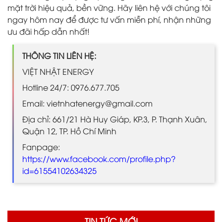
mặt trời hiệu quả, bền vững. Hãy liên hệ với chúng tôi
ngay hôm nay để được tư vấn miễn phí, nhận những
ưu đãi hấp dẫn nhất!
THÔNG TIN LIÊN HỆ:
VIỆT NHẬT ENERGY
Hotline 24/7: 0976.677.705
Email: vietnhatenergy@gmail.com
Địa chỉ: 661/21 Hà Huy Giáp, KP.3, P. Thạnh Xuân,
Quận 12, TP. Hồ Chí Minh
Fanpage:
https://www.facebook.com/profile.php?
id=61554102634325
TIN TỨC MỚI