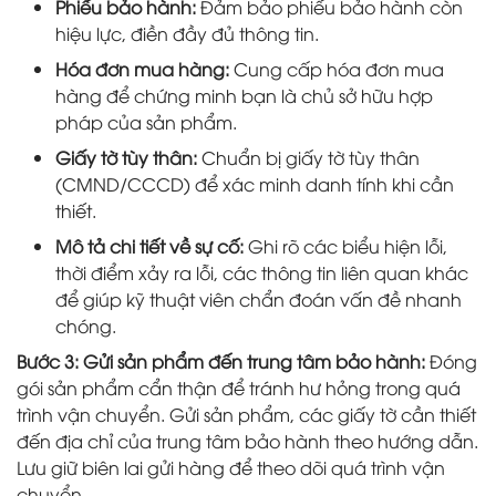
Phiếu bảo hành:
Đảm bảo phiếu bảo hành còn
hiệu lực, điền đầy đủ thông tin.
Hóa đơn mua hàng:
Cung cấp hóa đơn mua
hàng để chứng minh bạn là chủ sở hữu hợp
pháp của sản phẩm.
Giấy tờ tùy thân:
Chuẩn bị giấy tờ tùy thân
(CMND/CCCD) để xác minh danh tính khi cần
thiết.
Mô tả chi tiết về sự cố:
Ghi rõ các biểu hiện lỗi,
thời điểm xảy ra lỗi, các thông tin liên quan khác
để giúp kỹ thuật viên chẩn đoán vấn đề nhanh
chóng.
Bước 3: Gửi sản phẩm đến trung tâm bảo hành:
Đóng
gói sản phẩm cẩn thận để tránh hư hỏng trong quá
trình vận chuyển. Gửi sản phẩm, các giấy tờ cần thiết
đến địa chỉ của trung tâm bảo hành theo hướng dẫn.
Lưu giữ biên lai gửi hàng để theo dõi quá trình vận
chuyển.