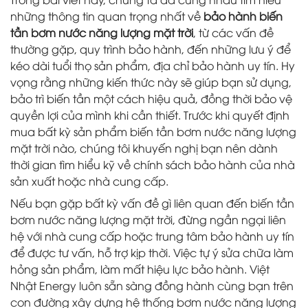
những thông tin quan trọng nhất về
bảo hành biến
tần bơm nước năng lượng mặt trời
, từ các vấn đề
thường gặp, quy trình bảo hành, đến những lưu ý để
kéo dài tuổi thọ sản phẩm, địa chỉ bảo hành uy tín. Hy
vọng rằng những kiến thức này sẽ giúp bạn sử dụng,
bảo trì biến tần một cách hiệu quả, đồng thời bảo vệ
quyền lợi của mình khi cần thiết. Trước khi quyết định
mua bất kỳ sản phẩm biến tần bơm nước năng lượng
mặt trời nào, chúng tôi khuyến nghị bạn nên dành
thời gian tìm hiểu kỹ về chính sách bảo hành của nhà
sản xuất hoặc nhà cung cấp.
Nếu bạn gặp bất kỳ vấn đề gì liên quan đến biến tần
bơm nước năng lượng mặt trời, đừng ngần ngại liên
hệ với nhà cung cấp hoặc trung tâm bảo hành uy tín
để được tư vấn, hỗ trợ kịp thời. Việc tự ý sửa chữa làm
hỏng sản phẩm, làm mất hiệu lực bảo hành. Việt
Nhật Energy luôn sẵn sàng đồng hành cùng bạn trên
con đường xây dựng hệ thống bơm nước năng lượng