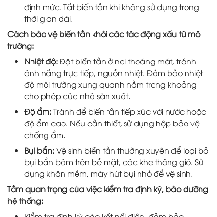
định mức. Tắt biến tần khi không sử dụng trong
thời gian dài.
Cách bảo vệ biến tần khỏi các tác động xấu từ môi
trường:
Nhiệt độ:
Đặt biến tần ở nơi thoáng mát, tránh
ánh nắng trực tiếp, nguồn nhiệt. Đảm bảo nhiệt
độ môi trường xung quanh nằm trong khoảng
cho phép của nhà sản xuất.
Độ ẩm:
Tránh để biến tần tiếp xúc với nước hoặc
độ ẩm cao. Nếu cần thiết, sử dụng hộp bảo vệ
chống ẩm.
Bụi bẩn:
Vệ sinh biến tần thường xuyên để loại bỏ
bụi bẩn bám trên bề mặt, các khe thông gió. Sử
dụng khăn mềm, máy hút bụi nhỏ để vệ sinh.
Tầm quan trọng của việc kiểm tra định kỳ, bảo dưỡng
hệ thống:
Kiểm tra định kỳ các kết nối điện, đảm bảo