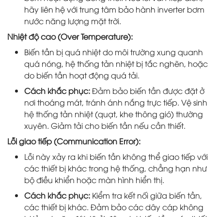
hãy liên hệ với trung tâm bảo hành inverter bơm
nước năng lượng mặt trời.
Nhiệt độ cao (Over Temperature):
Biến tần bị quá nhiệt do môi trường xung quanh
quá nóng, hệ thống tản nhiệt bị tắc nghẽn, hoặc
do biến tần hoạt động quá tải.
Cách khắc phục:
Đảm bảo biến tần được đặt ở
nơi thoáng mát, tránh ánh nắng trực tiếp. Vệ sinh
hệ thống tản nhiệt (quạt, khe thông gió) thường
xuyên. Giảm tải cho biến tần nếu cần thiết.
Lỗi giao tiếp (Communication Error):
Lỗi này xảy ra khi biến tần không thể giao tiếp với
các thiết bị khác trong hệ thống, chẳng hạn như
bộ điều khiển hoặc màn hình hiển thị.
Cách khắc phục:
Kiểm tra kết nối giữa biến tần,
các thiết bị khác. Đảm bảo các dây cáp không