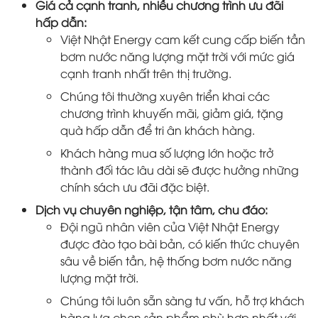
Giá cả cạnh tranh, nhiều chương trình ưu đãi
hấp dẫn:
Việt Nhật Energy cam kết cung cấp biến tần
bơm nước năng lượng mặt trời với mức giá
cạnh tranh nhất trên thị trường.
Chúng tôi thường xuyên triển khai các
chương trình khuyến mãi, giảm giá, tặng
quà hấp dẫn để tri ân khách hàng.
Khách hàng mua số lượng lớn hoặc trở
thành đối tác lâu dài sẽ được hưởng những
chính sách ưu đãi đặc biệt.
Dịch vụ chuyên nghiệp, tận tâm, chu đáo:
Đội ngũ nhân viên của Việt Nhật Energy
được đào tạo bài bản, có kiến thức chuyên
sâu về biến tần, hệ thống bơm nước năng
lượng mặt trời.
Chúng tôi luôn sẵn sàng tư vấn, hỗ trợ khách
hàng lựa chọn sản phẩm phù hợp nhất với