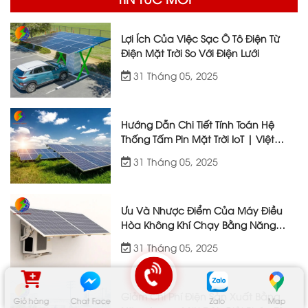
Lợi Ích Của Việc Sạc Ô Tô Điện Từ
Điện Mặt Trời So Với Điện Lưới
31 Tháng 05, 2025
Hướng Dẫn Chi Tiết Tính Toán Hệ
Thống Tấm Pin Mặt Trời IoT | Việt
Nhật Energy
31 Tháng 05, 2025
Ưu Và Nhược Điểm Của Máy Điều
Hòa Không Khí Chạy Bằng Năng
Lượng Mặt Trời
31 Tháng 05, 2025
Giảm Chi Phí Điện Sản Xuất Bằng
Giỏ hàng
Chat Face
Zalo
Map