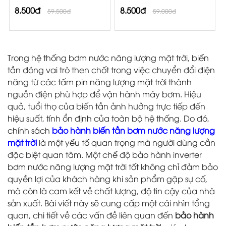
8.500đ
8.500đ
59.500đ
59.000đ
Trong hệ thống bơm nước năng lượng mặt trời, biến
tần đóng vai trò then chốt trong việc chuyển đổi điện
năng từ các tấm pin năng lượng mặt trời thành
nguồn điện phù hợp để vận hành máy bơm. Hiệu
quả, tuổi thọ của biến tần ảnh hưởng trực tiếp đến
hiệu suất, tính ổn định của toàn bộ hệ thống. Do đó,
chính sách
bảo hành biến tần bơm nước năng lượng
mặt trời
là một yếu tố quan trọng mà người dùng cần
đặc biệt quan tâm. Một chế độ bảo hành inverter
bơm nước năng lượng mặt trời tốt không chỉ đảm bảo
quyền lợi của khách hàng khi sản phẩm gặp sự cố,
mà còn là cam kết về chất lượng, độ tin cậy của nhà
sản xuất. Bài viết này sẽ cung cấp một cái nhìn tổng
quan, chi tiết về các vấn đề liên quan đến
bảo hành